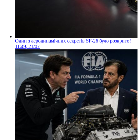
Один з аеродинамічних секретів SF-26 було розкрито!
11:49, 21/07