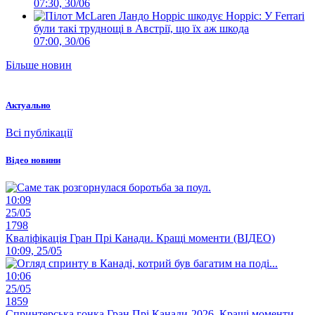
07:30, 30/06
Норріс: У Ferrari
були такі труднощі в Австрії, що їх аж шкода
07:00, 30/06
Більше новин
Актуально
Всі публікації
Відео новини
10:09
25/05
1798
Кваліфікація Гран Прі Канади. Кращі моменти (ВІДЕО)
10:09, 25/05
10:06
25/05
1859
Спринтерська гонка Гран Прі Канади-2026. Кращі моменти