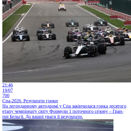
21:46
19/07
700
Спа-2026. Результати гонки
На легендарному автодромі у Спа закінчилася гонка десятого
етапу чемпіонату світу Формули 1 поточного сезону – Гран-
прі Бельгії. До вашої уваги її результати.