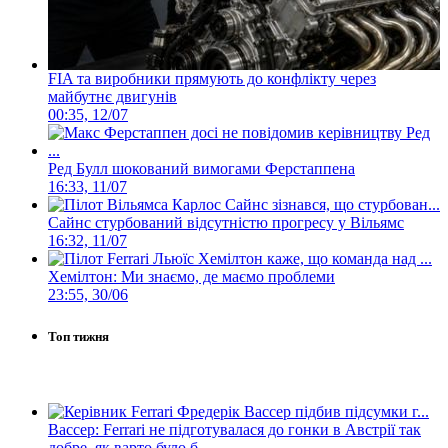
FIA та виробники прямують до конфлікту через
майбутнє двигунів
00:35, 12/07
Ред Булл шокований вимогами Ферстаппена
16:33, 11/07
Сайнс стурбований відсутністю прогресу у Вільямс
16:32, 11/07
Хемілтон: Ми знаємо, де маємо проблеми
23:55, 30/06
Топ тижня
Вассер: Ferrari не підготувалася до гонки в Австрії так
добре, як варто було б