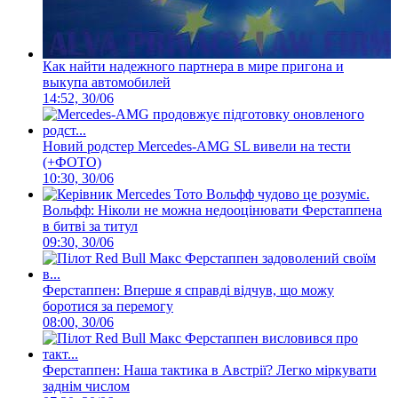
Как найти надежного партнера в мире пригона и
выкупа автомобилей
14:52, 30/06
Новий родстер Mercedes-AMG SL вивели на тести
(+ФОТО)
10:30, 30/06
Вольфф: Ніколи не можна недооцінювати Ферстаппена
в битві за титул
09:30, 30/06
Ферстаппен: Вперше я справді відчув, що можу
боротися за перемогу
08:00, 30/06
Ферстаппен: Наша тактика в Австрії? Легко міркувати
заднім числом