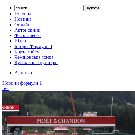
Головна
Новини
Онлайн
Автоновини
Фотогалерея
Відео
Історія Формули-1
Карта сайту
Чемпіонська гонка
Кубок конструкторів
Адмінка
Новини формули 1
live