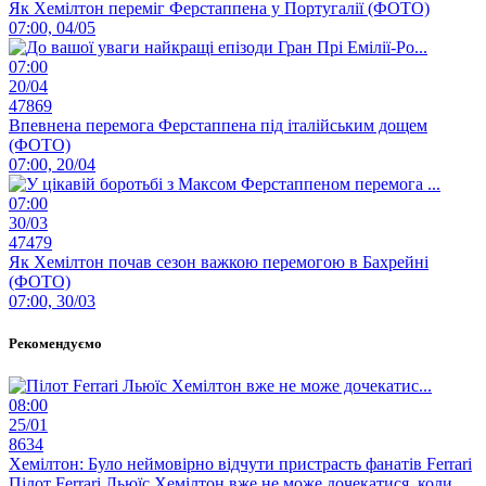
Як Хемілтон переміг Ферстаппена у Португалії (ФОТО)
07:00, 04/05
07:00
20/04
47869
Впевнена перемога Ферстаппена під італійським дощем
(ФОТО)
07:00, 20/04
07:00
30/03
47479
Як Хемілтон почав сезон важкою перемогою в Бахрейні
(ФОТО)
07:00, 30/03
Рекомендуємо
08:00
25/01
8634
Хемілтон: Було неймовірно відчути пристрасть фанатів Ferrari
Пілот Ferrari Льюїс Хемілтон вже не може дочекатися, коли