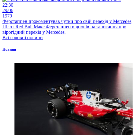
22:30
29/06
1979
Ферстаппен прокоментував чутки про свій перехід у Mercedes
Пілот Red Bull Макс Ферстаппен відповів на запитання про
вірогідний перехід у Mercedes.
Всі головні новини
Новини