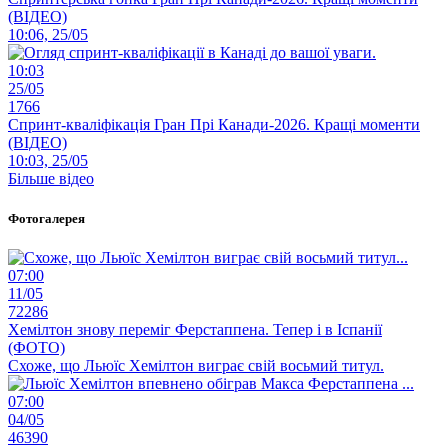
(ВІДЕО)
10:06, 25/05
10:03
25/05
1766
Спринт-кваліфікація Гран Прі Канади-2026. Кращі моменти
(ВІДЕО)
10:03, 25/05
Більше відео
Фотогалерея
07:00
11/05
72286
Хемілтон знову переміг Ферстаппена. Тепер і в Іспанії
(ФОТО)
Схоже, що Льюїс Хемілтон виграє свій восьмий титул.
07:00
04/05
46390