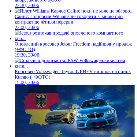
23:30, 30/06
Сайнс: Попросив Williams не говорити зі мною про
контракт до літньої перерви
23:00, 30/06
Оновлений кросовер Jetour Freedom надійшов у продаж
(+ФОТО)
19:30, 30/06
Кросовер Volkswagen Tayron L PHEV вийшов на ринок
Китаю (+ФОТО)
15:00, 30/06