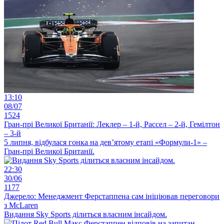
13:10
08/07
1524
Гран-прі Великої Британії: Леклер – 1-й, Рассел – 2-й, Гемілтон
– 3-й
5 липня, відбулася гонка на дев’ятому етапі «Формули-1» –
Гран-прі Великої Британії.
22:30
30/06
1177
Джерело: Менеджмент Ферстаппена сам ініціював переговори
з McLaren
Видання Sky Sports ділиться власним інсайдом.