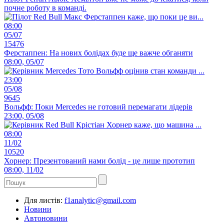
почне роботу в команді.
08:00
05/07
15476
Ферстаппен: На нових болідах буде ще важче обганяти
08:00, 05/07
23:00
05/08
9645
Вольфф: Поки Mercedes не готовий перемагати лідерів
23:00, 05/08
08:00
11/02
10520
Хорнер: Презентований нами болід - це лише прототип
08:00, 11/02
Для листів:
f1analytic@gmail.com
Новини
Автоновини