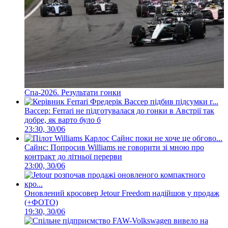
Спа-2026. Результати гонки
Вассер: Ferrari не підготувалася до гонки в Австрії так
добре, як варто було б
23:30, 30/06
Сайнс: Попросив Williams не говорити зі мною про
контракт до літньої перерви
23:00, 30/06
Оновлений кросовер Jetour Freedom надійшов у продаж
(+ФОТО)
19:30, 30/06