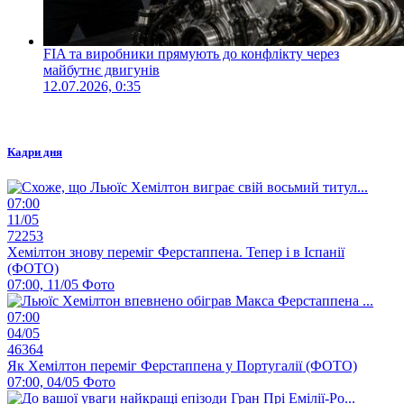
FIA та виробники прямують до конфлікту через
майбутнє двигунів
12.07.2026, 0:35
Кадри дня
07:00
11/05
72253
Хемілтон знову переміг Ферстаппена. Тепер і в Іспанії
(ФОТО)
07:00, 11/05
Фото
07:00
04/05
46364
Як Хемілтон переміг Ферстаппена у Португалії (ФОТО)
07:00, 04/05
Фото