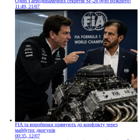
Один з аеродинамічних секретів SF-26 було розкрито!
11:49, 21/07
FIA та виробники прямують до конфлікту через
майбутнє двигунів
00:35, 12/07