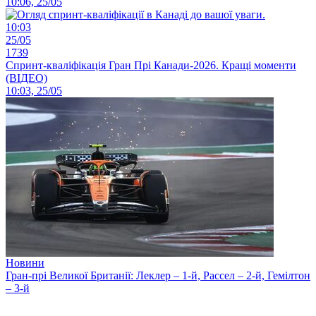
10:06, 25/05
10:03
25/05
1739
Спринт-кваліфікація Гран Прі Канади-2026. Кращі моменти
(ВІДЕО)
10:03, 25/05
Новини
Гран-прі Великої Британії: Леклер – 1-й, Рассел – 2-й, Гемілтон
– 3-й