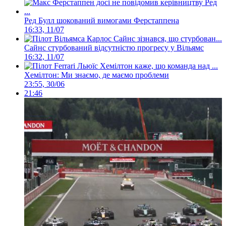
Ред Булл шокований вимогами Ферстаппена
16:33, 11/07
Сайнс стурбований відсутністю прогресу у Вільямс
16:32, 11/07
Хемілтон: Ми знаємо, де маємо проблеми
23:55, 30/06
21:46