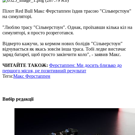
Пілот Red Bull Макс Ферстаппен їздив трасою "Сільверстоун"
на симуляторі.
"Люблю трасу "Сільверстоун". Однак, проїхавши кілька кіл на
симуляторі, я просто розреготався.
Відверто кажучи, за кермом нових болідів "Сільверстоун"
відчувається як якась зовсім інша траса. Тобі ледве вистачає
заряд батареї, щоб просто закінчити коло", - заявив Макс.
ЧИТАЙТЕ ТАКОЖ:
Ферстаппен: Ми досить близько до
першого місця, це позитивний результат
Теги:
Макс Ферстаппен
Вибір редакції