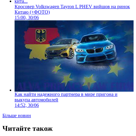
Кросовер Volkswagen Tayron L PHEV вийшов на ринок
Китаю (+ФОТО)
15:00, 30/06
Как найти надежного партнера в мире пригона и
выкупа автомобилей
14:52, 30/06
Більше новин
Читайте також