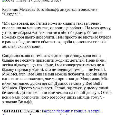
Керівник Mercedes Тото Вольфф дивується з оновлень
"Скудерії".
"Ми здивовані, що Ferrari може викидати такі величезні
оновлення на машину так, як вони це роблять. На мою думку,
у них незабаром має закінчитися ліміт бюджету, бо ми не
можемо собі цього дозволити. Нам просто не вистачає буфера
в рамках бюджетного обмеження, щоби привозити стільки
деталей, скільки вони.
Сподіваюся, що це зміниться до кінця сезону, коли вони
більше не зможуть привозити жодних деталей. Принаймні,
логіка підказує, що так і буде, і ми конвертуватимемо це в
більшу перевагу. Єдині, хто не зменшує темп, — це Ferrari.
Між McLaren, Red Bull і нами можна побачити, що ми мали
одне велике оновлення, яке ми привезли до Монреалю. Між
ними ми маємо дрібні деталі. Думаю, те саме у Red Bull і
McLaren. Просто можливості Ferrari, здається, у цьому плані
безмежні. До того ж вони вже чекали на новий двигун. Отже,
вони мали розпочати його розробку шість місяців тому", -
зазначив Вольфф.
ЧИТАЙТЕ ТАКОЖ:
Расселл переміг у гонці в Австрії,