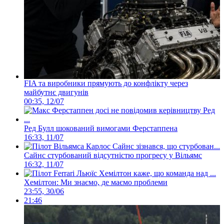
FIA та виробники прямують до конфлікту через
майбутнє двигунів
00:35, 12/07
Ред Булл шокований вимогами Ферстаппена
16:33, 11/07
Сайнс стурбований відсутністю прогресу у Вільямс
16:32, 11/07
Хемілтон: Ми знаємо, де маємо проблеми
23:55, 30/06
21:46