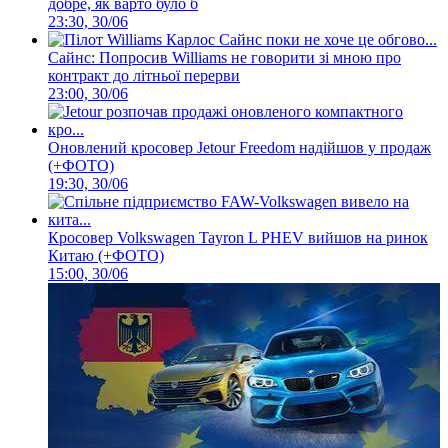
добре, як варто було б
23:30, 30/06
Сайнс: Попросив Williams не говорити зі мною про
контракт до літньої перерви
23:00, 30/06
Оновлений кросовер Jetour Freedom надійшов у продаж
(+ФОТО)
19:30, 30/06
Кросовер Volkswagen Tayron L PHEV вийшов на ринок
Китаю (+ФОТО)
15:00, 30/06