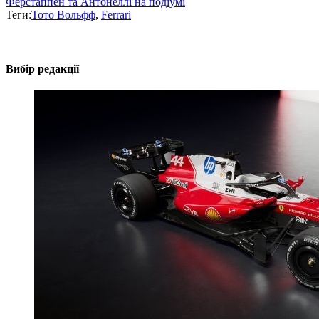
Ферстаппен та Антонеллі на подіумі
Теги:
Тото Вольфф
,
Ferrari
Вибір редакції