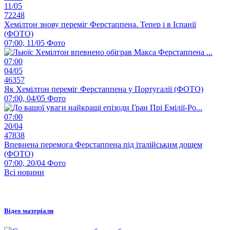
11/05
72248
Хемілтон знову переміг Ферстаппена. Тепер і в Іспанії
(ФОТО)
07:00, 11/05
Фото
07:00
04/05
46357
Як Хемілтон переміг Ферстаппена у Португалії (ФОТО)
07:00, 04/05
Фото
07:00
20/04
47838
Впевнена перемога Ферстаппена під італійським дощем
(ФОТО)
07:00, 20/04
Фото
Всі новини
Відео матеріали