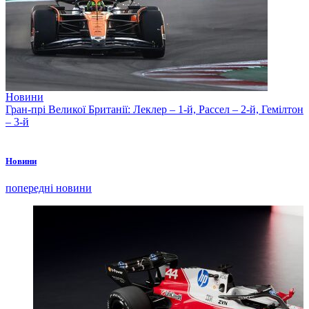
Новини
Гран-прі Великої Британії: Леклер – 1-й, Рассел – 2-й, Гемілтон
– 3-й
Новини
попередні новини