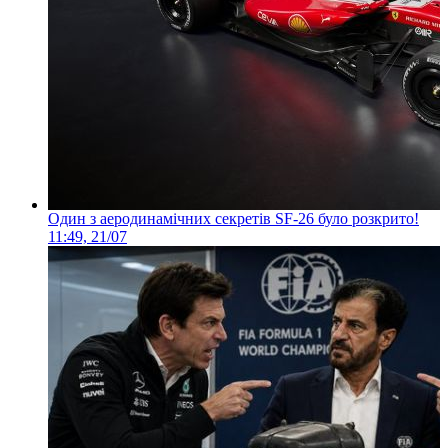
Один з аеродинамічних секретів SF-26 було розкрито!
11:49, 21/07