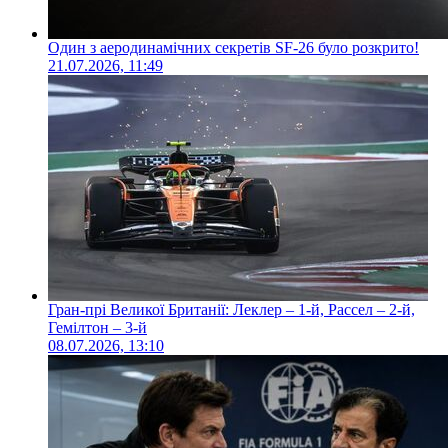
Один з аеродинамічних секретів SF-26 було розкрито!
21.07.2026, 11:49
Гран-прі Великої Британії: Леклер – 1-й, Рассел – 2-й,
Гемілтон – 3-й
08.07.2026, 13:10