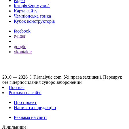
Відео
Історія Формули-1
Карта сайту
Чемпіонська гонка
Кубок конструкторів
facebook
twitter
google
vkontakte
2010 — 2026 ©
F1analytic.com.
Усi права захищенi. Передрук
без гіперпосилання суворо заборонений
Про нас
Реклама на сайті
Про проект
Написати в редакцію
Реклама на сайті
Лічильники