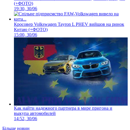
(+ФОТО)
19:30, 30/06
Кросовер Volkswagen Tayron L PHEV вийшов на ринок
Китаю (+ФОТО)
15:00, 30/06
Как найти надежного партнера в мире пригона и
выкупа автомобилей
14:52, 30/06
Більше новин