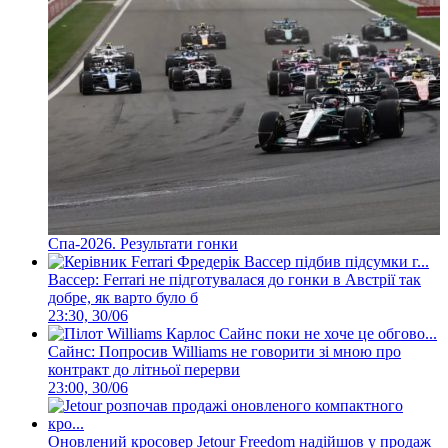
Спа-2026. Результати гонки
Вассер: Ferrari не підготувалася до гонки в Австрії так
добре, як варто було б
23:30, 30/06
Сайнс: Попросив Williams не говорити зі мною про
контракт до літньої перерви
23:00, 30/06
Оновлений кросовер Jetour Freedom надійшов у продаж