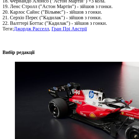
18. Фернандо Алонсо ("Астон Мартін") +3 кола.
19. Ленс Стролл ("Астон Мартін") - зійшов з гонки.
20. Карлос Сайнс ("Вільямс") - зійшов з гонки.
21. Серхіо Перес ("Кадилак") - зійшов з гонки.
22. Валттері Боттас ("Кадилак") - зійшов з гонки.
Теги:
Джордж Расселл
,
Гран Прі Австрії
Вибір редакції