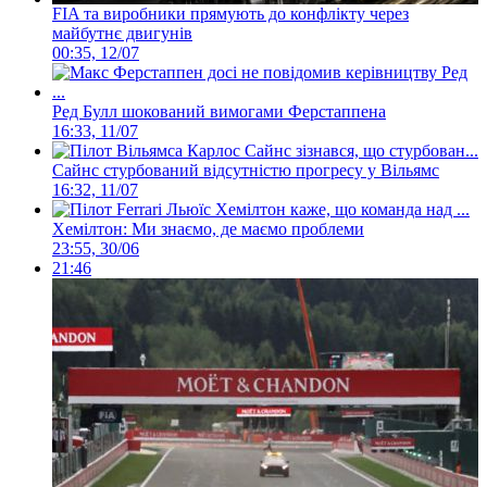
FIA та виробники прямують до конфлікту через
майбутнє двигунів
00:35, 12/07
Ред Булл шокований вимогами Ферстаппена
16:33, 11/07
Сайнс стурбований відсутністю прогресу у Вільямс
16:32, 11/07
Хемілтон: Ми знаємо, де маємо проблеми
23:55, 30/06
21:46