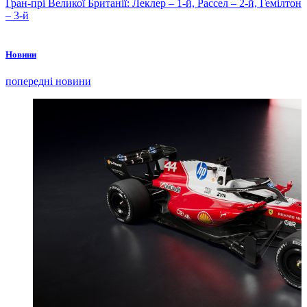
Гран-прі Великої Британії: Леклер – 1-й, Рассел – 2-й, Гемілтон
– 3-й
Новини
попередні новини