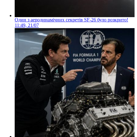
Один з аеродинамічних секретів SF-26 було розкрито!
11:49, 21/07