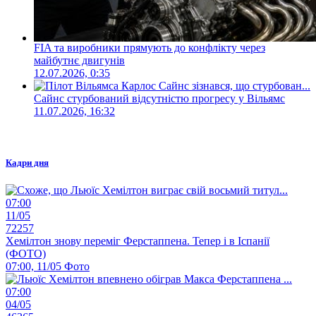
FIA та виробники прямують до конфлікту через
майбутнє двигунів
12.07.2026, 0:35
Сайнс стурбований відсутністю прогресу у Вільямс
11.07.2026, 16:32
Кадри дня
07:00
11/05
72257
Хемілтон знову переміг Ферстаппена. Тепер і в Іспанії
(ФОТО)
07:00, 11/05
Фото
07:00
04/05