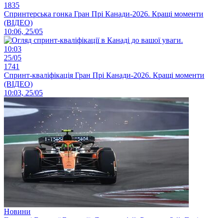
1835
Спринтерська гонка Гран Прі Канади-2026. Кращі моменти
(ВІДЕО)
10:06, 25/05
10:03
25/05
1741
Спринт-кваліфікація Гран Прі Канади-2026. Кращі моменти
(ВІДЕО)
10:03, 25/05
Новини