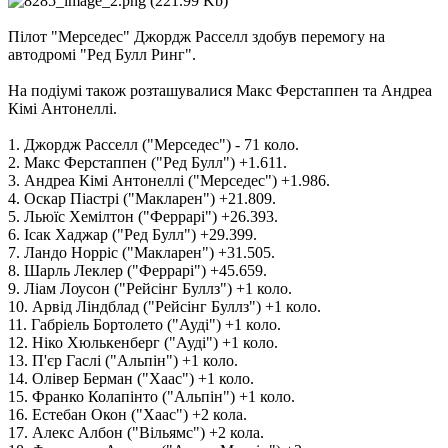
Пілот "Мерседес" Джордж Расселл здобув перемогу на
автодромі "Ред Булл Ринг".
На подіумі також розташувалися Макс Ферстаппен та Андреа
Кімі Антонеллі.
1. Джордж Расселл ("Мерседес") - 71 коло.
2. Макс Ферстаппен ("Ред Булл") +1.611.
3. Андреа Кімі Антонеллі ("Мерседес") +1.986.
4. Оскар Піастрі ("Макларен") +21.809.
5. Льюїс Хемілтон ("Феррарі") +26.393.
6. Ісак Хаджар ("Ред Булл") +29.399.
7. Ландо Норріс ("Макларен") +31.505.
8. Шарль Леклер ("Феррарі") +45.659.
9. Ліам Лоусон ("Рейсінг Буллз") +1 коло.
10. Арвід Ліндблад ("Рейсінг Буллз") +1 коло.
11. Габріель Бортолето ("Ауді") +1 коло.
12. Ніко Хюлькенберг ("Ауді") +1 коло.
13. П'єр Гаслі ("Альпін") +1 коло.
14. Олівер Берман ("Хаас") +1 коло.
15. Франко Колапінто ("Альпін") +1 коло.
16. Естебан Окон ("Хаас") +2 кола.
17. Алекс Албон ("Вільямс") +2 кола.