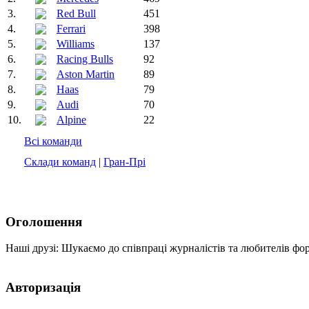
3.
Red Bull
451
4.
Ferrari
398
5.
Williams
137
6.
Racing Bulls
92
7.
Aston Martin
89
8.
Haas
79
9.
Audi
70
10.
Alpine
22
Всі команди
Склади команд
|
Гран-Прі
Оголошення
Наші друзі: Шукаємо до співпраці журналістів та любителів фо
Авторизація