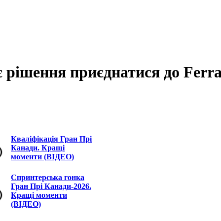
є рішення приєднатися до Ferra
Кваліфікація Гран Прі
Канади. Кращі
моменти (ВІДЕО)
Спринтерська гонка
Гран Прі Канади-2026.
Кращі моменти
(ВІДЕО)