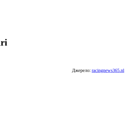
ri
Джерело:
racingnews365.nl