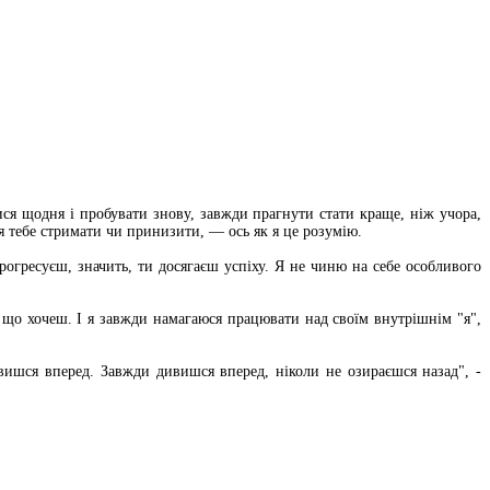
я щодня і пробувати знову, завжди прагнути стати краще, ніж учора,
ся тебе стримати чи принизити, — ось як я це розумію.
рогресуєш, значить, ти досягаєш успіху. Я не чиню на себе особливого
що хочеш. І я завжди намагаюся працювати над своїм внутрішнім "я",
ивишся вперед. Завжди дивишся вперед, ніколи не озираєшся назад", -