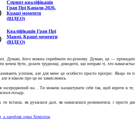
Спринт-кваліфікація
Гран Прі Канади-2026.
Кращі моменти
(ВІДЕО)
Кваліфікація Гран Прі
Маямі. Кращі моменти
(ВІДЕО)
піх. Думаю, його можна сприймати по-різному. Думаю, це — прокидатис
 ти хочеш бути, долати труднощі, доводити, що неправі ті, хто намагаєть
азивають успіхом, але для мене це особисто просто прогрес. Якщо ти п
але я ніколи про це не замислююсь.
я зосереджений на… Ти можеш налаштувати себе так, щоб вірити в те, 
илося позаду.
к ти встаєш, як рухаєшся далі, як намагаєшся розвиватися, і просто д
м, а заробляє очки Хемілтон