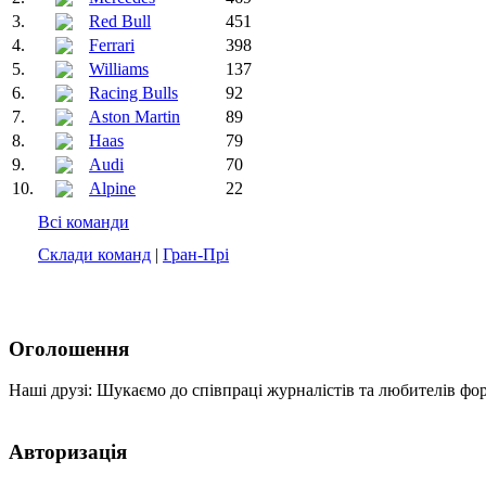
3.
Red Bull
451
4.
Ferrari
398
5.
Williams
137
6.
Racing Bulls
92
7.
Aston Martin
89
8.
Haas
79
9.
Audi
70
10.
Alpine
22
Всі команди
Склади команд
|
Гран-Прі
Оголошення
Наші друзі: Шукаємо до співпраці журналістів та любителів фо
Авторизація