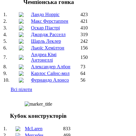
Чемпіонська гонка
1.
Ландо Норріс
423
2.
Макс Ферстаппен
421
3.
Оскар Піастрі
410
4.
Джордж Расселл
319
5.
Шарль Леклер
242
6.
Льюїс Хемілтон
156
Андреа Кімі
7.
150
Антонеллі
8.
Александер Албон
73
9.
Карлос Сайнс-мол
64
10.
Фернандо Алонсо
56
Всі пілоти
Кубок конструкторів
1.
McLaren
833
2.
Mercedes
469