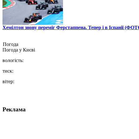
Хемілтон знову переміг Ферстаппена. Тепер і в Іспанії (ФОТ
Погода
Погода у
Києві
вологість:
тиск:
вітер:
Реклама