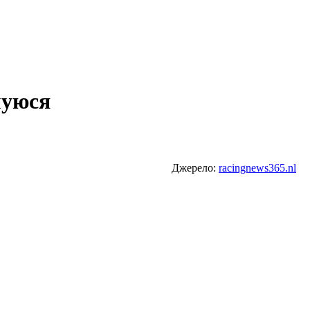
муюся
Джерело:
racingnews365.nl