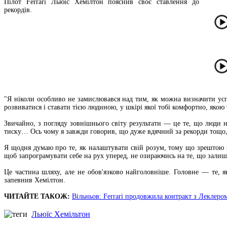
Пілот Ferrari Льюїс Хемілтон пояснив своє ставлення до
рекордів.
"Я ніколи особливо не замислювався над тим, як можна визначити ус
розвиватися і ставати тією людиною, у шкірі якої тобі комфортно, якою
Звичайно, з погляду зовнішнього світу результати — це те, що люди н
тиску… Ось чому я завжди говорив, що дуже вдячний за рекорди тощо, 
Я щодня думаю про те, як налаштувати свій розум, тому що зрештою 
щоб запрограмувати себе на рух уперед, не озираючись на те, що залиш
Це частина шляху, але не обов'язково найголовніше. Головне — те, я
запевнив Хемілтон.
ЧИТАЙТЕ ТАКОЖ:
Вільньов: Ferrari продовжила контракт з Леклеро
Льюїс Хемільтон