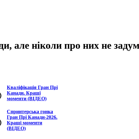
ди, але ніколи про них не заду
Кваліфікація Гран Прі
Канади. Кращі
моменти (ВІДЕО)
Спринтерська гонка
Гран Прі Канади-2026.
Кращі моменти
(ВІДЕО)