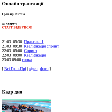
Онлайн трансляції
Гран-прі Китаю
до старту:
СТАРТ ВІДБУВСЯ!
21/03 05:30
Практика 1
21/03 09:30
Кваліфікація спринт
22/03 05:00
Спринт
22/03 09:00
Кваліфікація
23/03 09:00
гонка
[
Всі Гран-Прі
|
відео
|
фото
]
Кадр дня