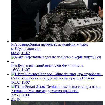
FIA та виробники прямують до конфлікту через
майбутнє двигунів
00:35, 12/07
Ред Булл шокований вимогами Ферстаппена
16:33, 11/07
Сайнс стурбований відсутністю прогресу у Вільямс
16:32, 11/07
Хемілтон: Ми знаємо, де маємо проблеми
23:55, 30/06
21:46