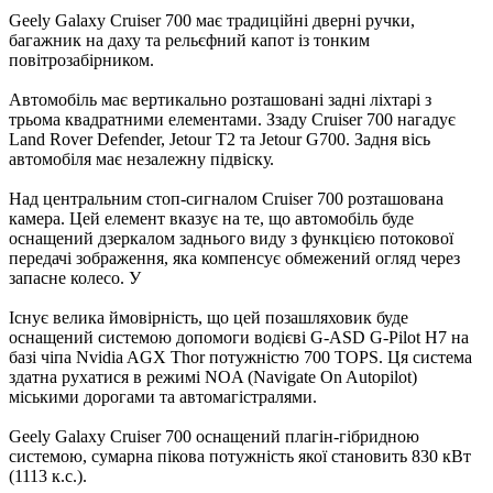
Geely Galaxy Cruiser 700 має традиційні дверні ручки,
багажник на даху та рельєфний капот із тонким
повітрозабірником.
Автомобіль має вертикально розташовані задні ліхтарі з
трьома квадратними елементами. Ззаду Cruiser 700 нагадує
Land Rover Defender, Jetour T2 та Jetour G700. Задня вісь
автомобіля має незалежну підвіску.
Над центральним стоп-сигналом Cruiser 700 розташована
камера. Цей елемент вказує на те, що автомобіль буде
оснащений дзеркалом заднього виду з функцією потокової
передачі зображення, яка компенсує обмежений огляд через
запасне колесо. У
Існує велика ймовірність, що цей позашляховик буде
оснащений системою допомоги водієві G-ASD G-Pilot H7 на
базі чіпа Nvidia AGX Thor потужністю 700 TOPS. Ця система
здатна рухатися в режимі NOA (Navigate On Autopilot)
міськими дорогами та автомагістралями.
Geely Galaxy Cruiser 700 оснащений плагін-гібридною
системою, сумарна пікова потужність якої становить 830 кВт
(1113 к.с.).