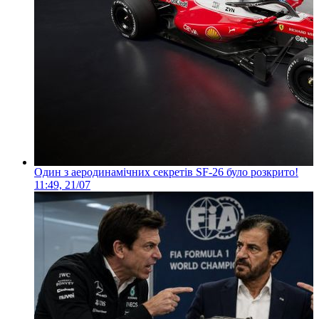
Один з аеродинамічних секретів SF-26 було розкрито!
11:49, 21/07