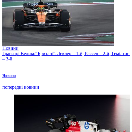
Новини
Гран-прі Великої Британії: Леклер – 1-й, Рассел – 2-й, Гемілтон
– 3-й
Новини
попередні новини