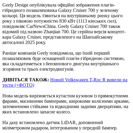
Geely Design опублікувала офіційні зображення плагін-
гібридного позашляховика Galaxy Cruiser 700 у зеленому
кольорі. Ця модель з'явиться на внутрішньому ринку цього
року з піковою потужністю 830 кВт (1113 кінських сил),
повідомляє CarNewsChina. Geely Galaxy Cruiser 700 також
відомий під назвою Zhanjian 700. Це серійна версія концепт-
кара Galaxy Cruiser, представленого на Шанхайському
автосалоні 2025 року.
Раніше компанія Geely повідомила, що їхній перший
позашляховик буде оснащений плагін-гібридною системою,
яка складатиметься з бензинового двигуна внутрішнього
згоряння та трьох електродвигунів.
ДИВІТЬСЯ ТАКОЖ:
Новий Volkswagen T-Roc R вивели на
тести (+ФОТО)
Нова модель вирізняється кутастим кузовом із прямокутними
фарами, масивними бамперами, широкими колісними арками,
затемненими стійками та відкидними задніми дверцятами, на
яких встановлено запасне колесо.
На даху встановлено датчик LiDAR, доповнений
міліметровим радаром, інтегрованим у передній бампер.