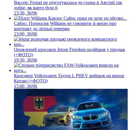
Вассер: Ferrari не підготувалася до гонки в Австрії так
добре, як варто було б
23:30, 30/06
Сайнс: Попросив Williams не говорити зі мною про
контракт до літньої перерви
23:00, 30/06
Оновлений кросовер Jetour Freedom надійшов у продаж
(+ФОТО)
19:30, 30/06
Кросовер Volkswagen Tayron L PHEV вийшов на ринок
Китаю (+ФОТО)
15:00, 30/06