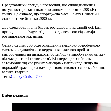
Представники бренду наголосили, що співвідношення
потужності до ваги цього позашляховика сягає 288 кВт на
тонну. Це означає, що споряджена маса Galaxy Cruiser 700
становитиме близько 2880 кг.
Два електродвигуни будуть розташовані на задній осі. Їхні
приводні вали будуть з'єднані за допомогою гідромуфти,
розташованої між ними.
Galaxy Cruiser 700 буде оснащений власною розробленою
системою динамічного керування, здатною пройти
випробування на швидкості 80 км/год (випробування на їзду
під час раптової появи лося). Він перевіряє стійкість
автомобіля під час різких маневрів - наприклад, якщо на
порожній трасі перед вами раптово з'являється лось або інша
велика тварина.
Теги:
Galaxy Cruiser 700
Вибір редакції