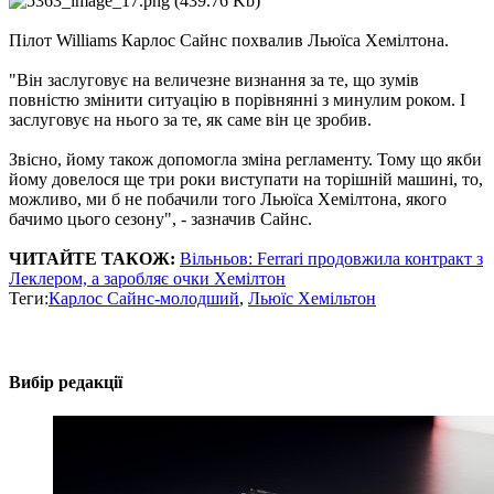
Пілот Williams Карлос Сайнс похвалив Льюїса Хемілтона.
"Він заслуговує на величезне визнання за те, що зумів
повністю змінити ситуацію в порівнянні з минулим роком. І
заслуговує на нього за те, як саме він це зробив.
Звісно, ​​йому також допомогла зміна регламенту. Тому що якби
йому довелося ще три роки виступати на торішній машині, то,
можливо, ми б не побачили того Льюїса Хемілтона, якого
бачимо цього сезону", - зазначив Сайнс.
ЧИТАЙТЕ ТАКОЖ:
Вільньов: Ferrari продовжила контракт з
Леклером, а заробляє очки Хемілтон
Теги:
Карлос Сайнс-молодший
,
Льюїс Хемільтон
Вибір редакції