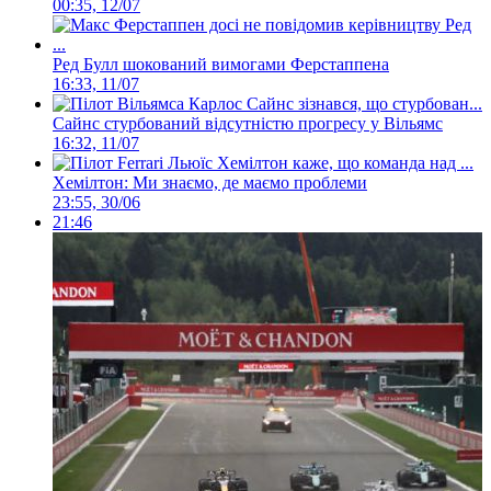
00:35, 12/07
Ред Булл шокований вимогами Ферстаппена
16:33, 11/07
Сайнс стурбований відсутністю прогресу у Вільямс
16:32, 11/07
Хемілтон: Ми знаємо, де маємо проблеми
23:55, 30/06
21:46