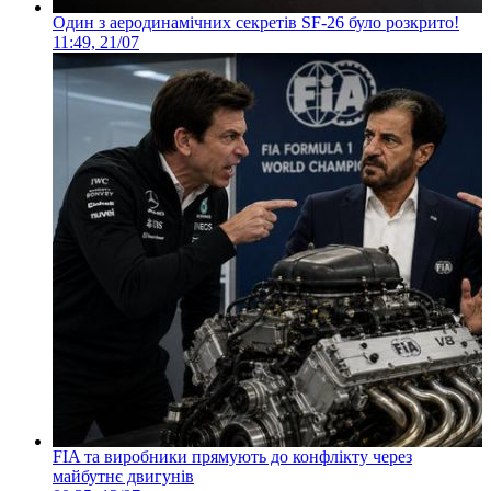
Один з аеродинамічних секретів SF-26 було розкрито!
11:49, 21/07
FIA та виробники прямують до конфлікту через
майбутнє двигунів