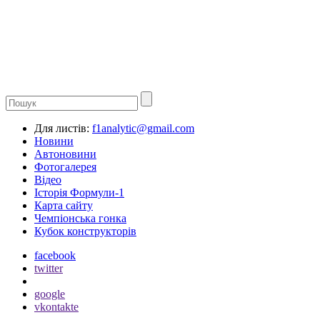
Для листів:
f1analytic@gmail.com
Новини
Автоновини
Фотогалерея
Відео
Історія Формули-1
Карта сайту
Чемпіонська гонка
Кубок конструкторів
facebook
twitter
google
vkontakte