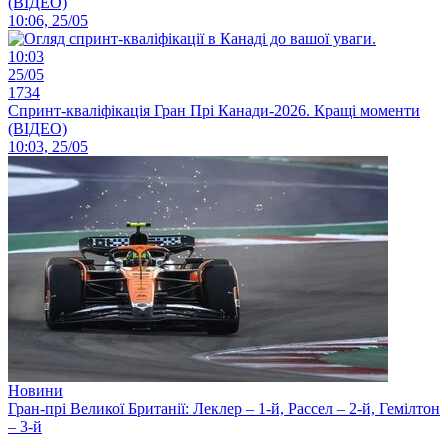
(ВІДЕО)
10:06, 25/05
10:03
25/05
1734
Спринт-кваліфікація Гран Прі Канади-2026. Кращі моменти
(ВІДЕО)
10:03, 25/05
Новини
Гран-прі Великої Британії: Леклер – 1-й, Рассел – 2-й, Гемілтон
– 3-й