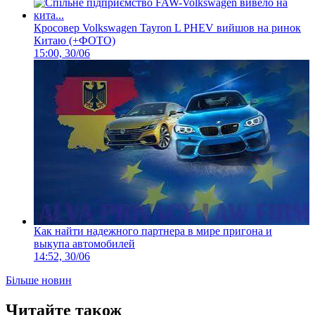
Кросовер Volkswagen Tayron L PHEV вийшов на ринок
Китаю (+ФОТО)
15:00, 30/06
Как найти надежного партнера в мире пригона и
выкупа автомобилей
14:52, 30/06
Більше новин
Читайте також