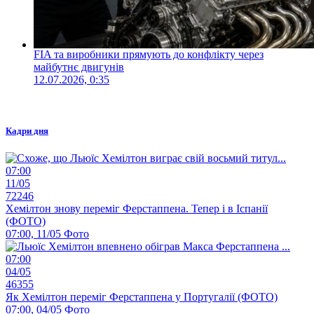
FIA та виробники прямують до конфлікту через
майбутнє двигунів
12.07.2026, 0:35
Кадри дня
07:00
11/05
72246
Хемілтон знову переміг Ферстаппена. Тепер і в Іспанії
(ФОТО)
07:00, 11/05
Фото
07:00
04/05
46355
Як Хемілтон переміг Ферстаппена у Португалії (ФОТО)
07:00, 04/05
Фото