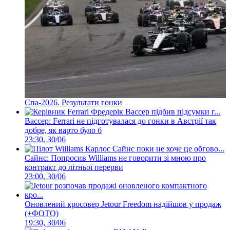
Спа-2026. Результати гонки
Вассер: Ferrari не підготувалася до гонки в Австрії так
добре, як варто було б
23:30, 30/06
Сайнс: Попросив Williams не говорити зі мною про
контракт до літньої перерви
23:00, 30/06
Оновлений кросовер Jetour Freedom надійшов у продаж
(+ФОТО)
19:30, 30/06