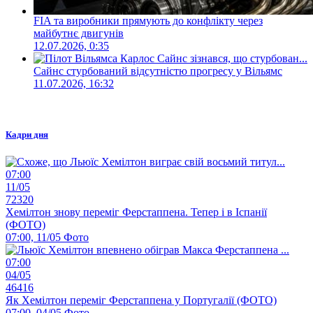
FIA та виробники прямують до конфлікту через
майбутнє двигунів
12.07.2026, 0:35
Сайнс стурбований відсутністю прогресу у Вільямс
11.07.2026, 16:32
Кадри дня
07:00
11/05
72320
Хемілтон знову переміг Ферстаппена. Тепер і в Іспанії
(ФОТО)
07:00, 11/05
Фото
07:00
04/05
46416
Як Хемілтон переміг Ферстаппена у Португалії (ФОТО)
07:00, 04/05
Фото