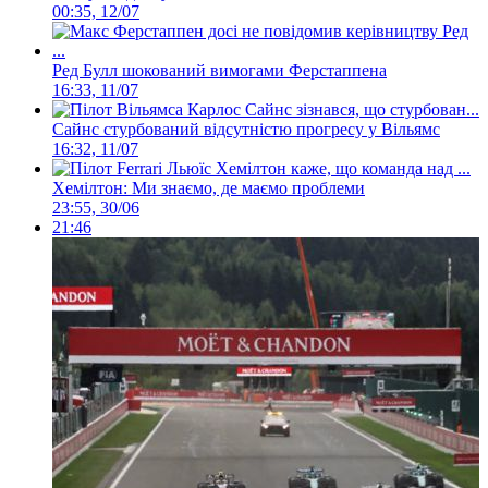
00:35, 12/07
Ред Булл шокований вимогами Ферстаппена
16:33, 11/07
Сайнс стурбований відсутністю прогресу у Вільямс
16:32, 11/07
Хемілтон: Ми знаємо, де маємо проблеми
23:55, 30/06
21:46