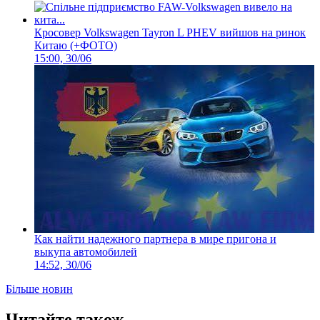
Кросовер Volkswagen Tayron L PHEV вийшов на ринок
Китаю (+ФОТО)
15:00, 30/06
Как найти надежного партнера в мире пригона и
выкупа автомобилей
14:52, 30/06
Більше новин
Читайте також