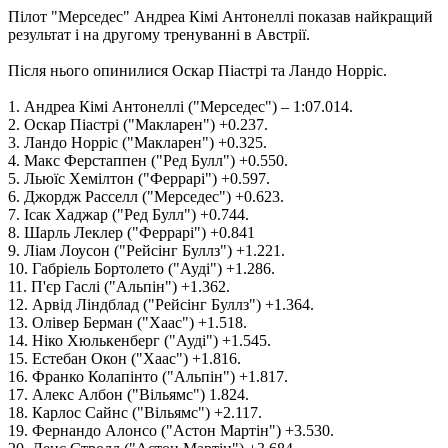
Пілот "Мерседес" Андреа Кімі Антонеллі показав найкращий
результат і на другому тренуванні в Австрії.
Після нього опинилися Оскар Піастрі та Ландо Норріс.
1. Андреа Кімі Антонеллі ("Мерседес") – 1:07.014.
2. Оскар Піастрі ("Макларен") +0.237.
3. Ландо Норріс ("Макларен") +0.325.
4. Макс Ферстаппен ("Ред Булл") +0.550.
5. Льюїс Хемілтон ("Феррарі") +0.597.
6. Джордж Расселл ("Мерседес") +0.623.
7. Ісак Хаджар ("Ред Булл") +0.744.
8. Шарль Леклер ("Феррарі") +0.841
9. Ліам Лоусон ("Рейсінг Буллз") +1.221.
10. Габріель Бортолето ("Ауді") +1.286.
11. П'єр Гаслі ("Альпін") +1.362.
12. Арвід Ліндблад ("Рейсінг Буллз") +1.364.
13. Олівер Берман ("Хаас") +1.518.
14. Ніко Хюлькенберг ("Ауді") +1.545.
15. Естебан Окон ("Хаас") +1.816.
16. Франко Колапінто ("Альпін") +1.817.
17. Алекс Албон ("Вільямс") 1.824.
18. Карлос Сайнс ("Вільямс") +2.117.
19. Фернандо Алонсо ("Астон Мартін") +3.530.