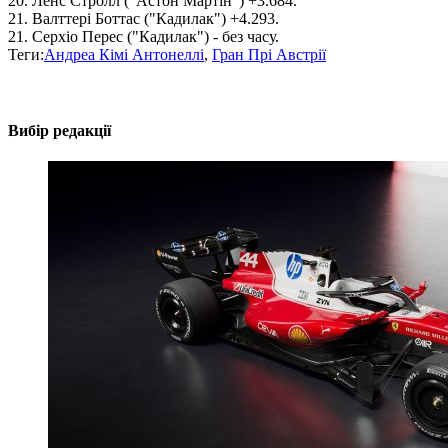
20. Ленс Стролл ("Астон Мартін") +3.684.
21. Валттері Боттас ("Кадилак") +4.293.
21. Серхіо Перес ("Кадилак") - без часу.
Теги:
Андреа Кімі Антонеллі
,
Гран Прі Австрії
Вибір редакції