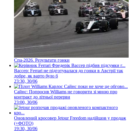
Спа-2026. Результати гонки
Вассер: Ferrari не підготувалася до гонки в Австрії так
добре, як варто було б
23:30, 30/06
Сайнс: Попросив Williams не говорити зі мною про
контракт до літньої перерви
23:00, 30/06
Оновлений кросовер Jetour Freedom надійшов у продаж
(+ФОТО)
19:30, 30/06