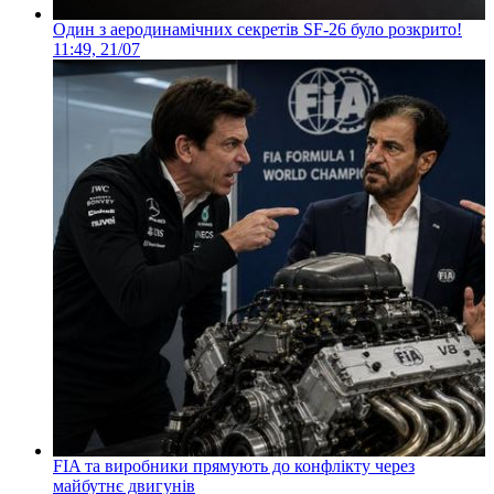
Один з аеродинамічних секретів SF-26 було розкрито!
11:49, 21/07
FIA та виробники прямують до конфлікту через
майбутнє двигунів