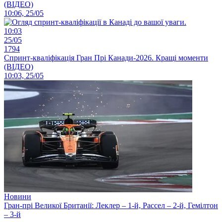
(ВІДЕО)
10:06, 25/05
10:03
25/05
1794
Спринт-кваліфікація Гран Прі Канади-2026. Кращі моменти
(ВІДЕО)
10:03, 25/05
Новини
Гран-прі Великої Британії: Леклер – 1-й, Рассел – 2-й, Гемілтон
– 3-й