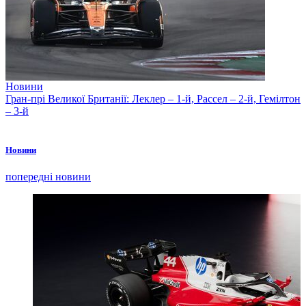
Новини
Гран-прі Великої Британії: Леклер – 1-й, Рассел – 2-й, Гемілтон
– 3-й
Новини
попередні новини