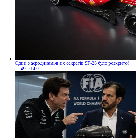
Один з аеродинамічних секретів SF-26 було розкрито!
11:49, 21/07