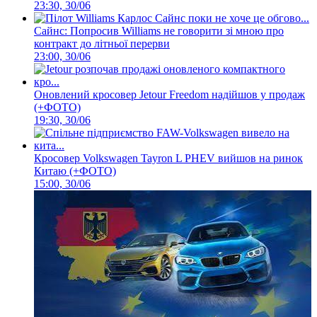
23:30, 30/06
Сайнс: Попросив Williams не говорити зі мною про
контракт до літньої перерви
23:00, 30/06
Оновлений кросовер Jetour Freedom надійшов у продаж
(+ФОТО)
19:30, 30/06
Кросовер Volkswagen Tayron L PHEV вийшов на ринок
Китаю (+ФОТО)
15:00, 30/06