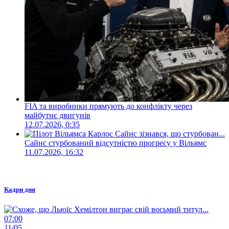
FIA та виробники прямують до конфлікту через
майбутнє двигунів
12.07.2026, 0:35
Сайнс стурбований відсутністю прогресу у Вільямс
11.07.2026, 16:32
Кадри дня
07:00
11/05