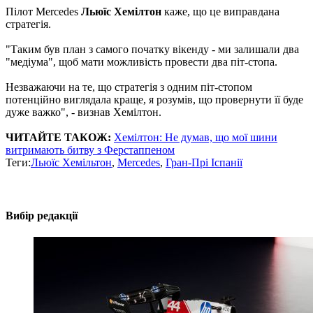
Пілот Mercedes
Льюїс Хемілтон
каже, що це виправдана
стратегія.
"Таким був план з самого початку вікенду - ми залишали два
"медіума", щоб мати можливість провести два піт-стопа.
Незважаючи на те, що стратегія з одним піт-стопом
потенційно виглядала краще, я розумів, що провернути її буде
дуже важко", - визнав Хемілтон.
ЧИТАЙТЕ ТАКОЖ:
Хемілтон: Не думав, що мої шини
витримають битву з Ферстаппеном
Теги:
Льюїс Хемільтон
,
Mercedes
,
Гран-Прі Іспанії
Вибір редакції