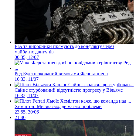
FIA та виробники прямують до конфлікту через
майбутнє двигунів
00:35, 12/07
Ред Булл шокований вимогами Ферстаппена
16:33, 11/07
Сайнс стурбований відсутністю прогресу у Вільямс
16:32, 11/07
Хемілтон: Ми знаємо, де маємо проблеми
23:55, 30/06
21:46