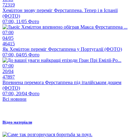
72319
Хемілтон знову переміг Ферстаппена. Тепер і в Іспанії
(ФОТО)
07:00, 11/05
Фото
07:00
04/05
46415
Як Хемілтон переміг Ферстаппена у Португалії (ФОТО)
07:00, 04/05
Фото
07:00
20/04
47897
Впевнена перемога Ферстаппена під італійським дощем
(ФОТО)
07:00, 20/04
Фото
Всі новини
Відео матеріали