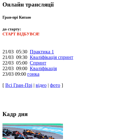
Онлайн трансляції
Гран-прі Китаю
до старту:
СТАРТ ВІДБУВСЯ!
21/03 05:30
Практика 1
21/03 09:30
Кваліфікація спринт
22/03 05:00
Спринт
22/03 09:00
Кваліфікація
23/03 09:00
гонка
[
Всі Гран-Прі
|
відео
|
фото
]
Кадр дня