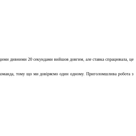
а цими дивними 20 секундами вийшов довгим, але ставка спрацювала, це
а команда, тому що ми довіряємо один одному. Приголомшлива робота з