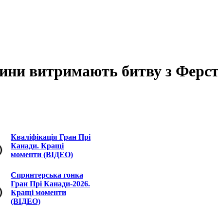
шини витримають битву з Ферс
Кваліфікація Гран Прі
Канади. Кращі
моменти (ВІДЕО)
Спринтерська гонка
Гран Прі Канади-2026.
Кращі моменти
(ВІДЕО)