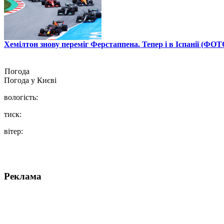
Хемілтон знову переміг Ферстаппена. Тепер і в Іспанії (ФОТ
Погода
Погода у
Києві
вологість:
тиск:
вітер:
Реклама