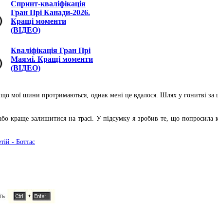
Спринт-кваліфікація
Гран Прі Канади-2026.
Кращі моменти
(ВІДЕО)
Кваліфікація Гран Прі
Маямі. Кращі моменти
(ВІДЕО)
в, що мої шини протримаються, однак мені це вдалося. Шлях у гонитві з
и або краще залишитися на трасі. У підсумку я зробив те, що попросил
тій - Боттас