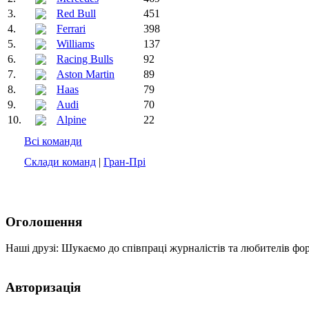
3.
Red Bull
451
4.
Ferrari
398
5.
Williams
137
6.
Racing Bulls
92
7.
Aston Martin
89
8.
Haas
79
9.
Audi
70
10.
Alpine
22
Всі команди
Склади команд
|
Гран-Прі
Оголошення
Наші друзі: Шукаємо до співпраці журналістів та любителів фо
Авторизація