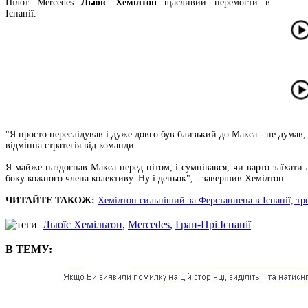
Пілот Mercedes
Льюїс Хемілтон
щасливий перемогти в
Іспанії.
"Я просто переслідував і дуже довго був близький до Макса - не дума
відмінна стратегія від команди.
Я майже наздогнав Макса перед пітом, і сумнівався, чи варто заїхат
боку кожного члена колективу. Ну і деньок", - завершив Хемілтон.
ЧИТАЙТЕ ТАКОЖ:
Хемілтон сильніший за Ферстаппена в Іспанії, тре
Льюїс Хемільтон
,
Mercedes
,
Гран-Прі Іспанії
В ТЕМУ: