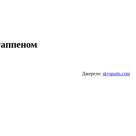
таппеном
Джерело:
skysports.com