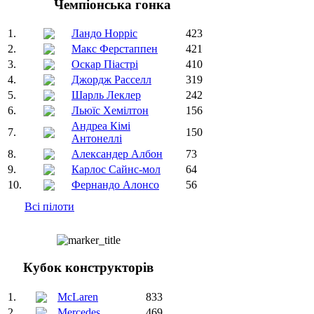
Чемпіонська гонка
1.
Ландо Норріс
423
2.
Макс Ферстаппен
421
3.
Оскар Піастрі
410
4.
Джордж Расселл
319
5.
Шарль Леклер
242
6.
Льюїс Хемілтон
156
Андреа Кімі
7.
150
Антонеллі
8.
Александер Албон
73
9.
Карлос Сайнс-мол
64
10.
Фернандо Алонсо
56
Всі пілоти
Кубок конструкторів
1.
McLaren
833
2.
Mercedes
469