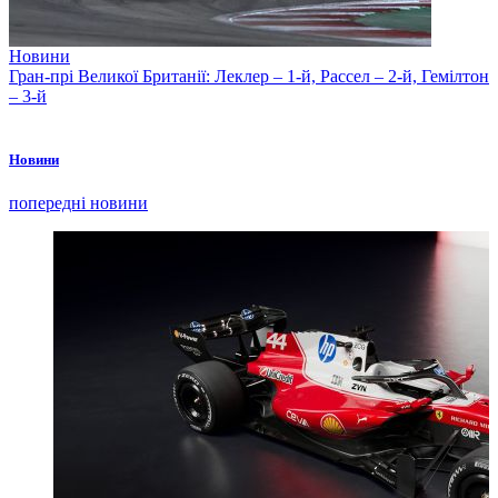
Новини
Гран-прі Великої Британії: Леклер – 1-й, Рассел – 2-й, Гемілтон
– 3-й
Новини
попередні новини