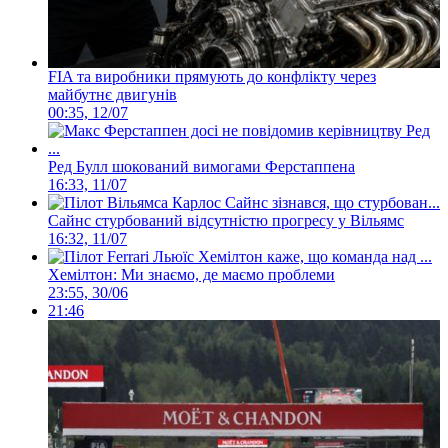
FIA та виробники прямують до конфлікту через
майбутнє двигунів
00:35, 12/07
Ред Булл шокований вимогами Ферстаппена
16:33, 11/07
Сайнс стурбований відсутністю прогресу у Вільямс
16:32, 11/07
Хемілтон: Ми знаємо, де маємо проблеми
23:55, 30/06
21:46