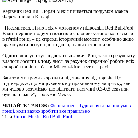
Керівник Red Bull Лоран Мекіс пишається подіумом Макса
Ферстаппена в Канаді.
"Насамперед, вітаю всіх у моторному підрозділі Red Bull-Ford.
Взяти перший подіум із власною силовою установкою всього
в п'ятій гонці – це справді історичний момент, особливо якщо
враховувати репутацію та досвід наших суперників.
Одного двигуна тут недостатньо - звичайно, такого результату
вдалося досягти в тому числі за рахунок старанної роботи всіх
співробітників на базі в Мілтон-Кінс і тут на трасі.
Загалом ми трохи скоротили відставання від лідерів. Це
підтверджує, що ми рухаємось у правильному напрямку, але
ми чудово розуміємо, що відіграти наступні 0,3-0,5 секунди
буде найважче", - розуміє Мекіс.
ЧИТАЙТЕ ТАКОЖ:
Ферстаппен: Чудово бути на подіумі в
гонці, коли важко зробити все правильно
Теги:
Лоран Мекіс
,
Red Bull
,
Ford