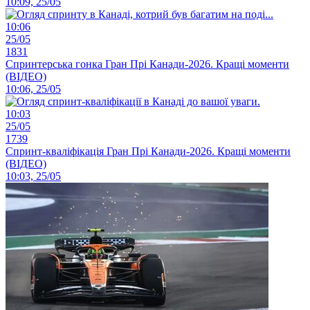
10:09, 25/05
10:06
25/05
1831
Спринтерська гонка Гран Прі Канади-2026. Кращі моменти
(ВІДЕО)
10:06, 25/05
10:03
25/05
1739
Спринт-кваліфікація Гран Прі Канади-2026. Кращі моменти
(ВІДЕО)
10:03, 25/05