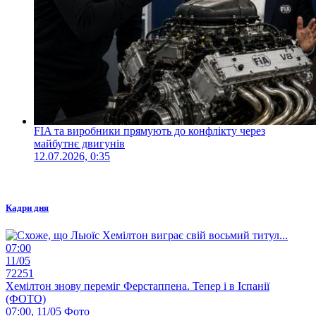
FIA та виробники прямують до конфлікту через
майбутнє двигунів
12.07.2026, 0:35
Кадри дня
07:00
11/05
72251
Хемілтон знову переміг Ферстаппена. Тепер і в Іспанії
(ФОТО)
07:00, 11/05
Фото