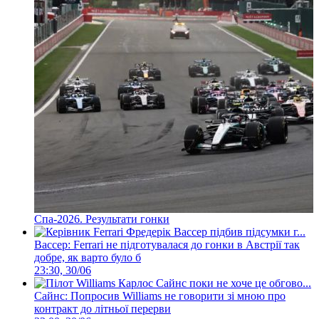
Спа-2026. Результати гонки
Вассер: Ferrari не підготувалася до гонки в Австрії так
добре, як варто було б
23:30, 30/06
Сайнс: Попросив Williams не говорити зі мною про
контракт до літньої перерви