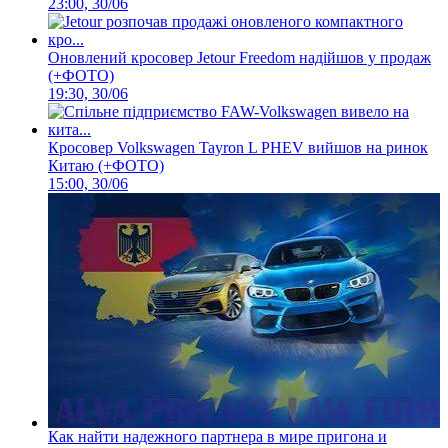
23:00, 30/06
Оновлений кросовер Jetour Freedom надійшов у продаж
(+ФОТО)
19:30, 30/06
Кросовер Volkswagen Tayron L PHEV вийшов на ринок
Китаю (+ФОТО)
15:00, 30/06
Как найти надежного партнера в мире пригона и