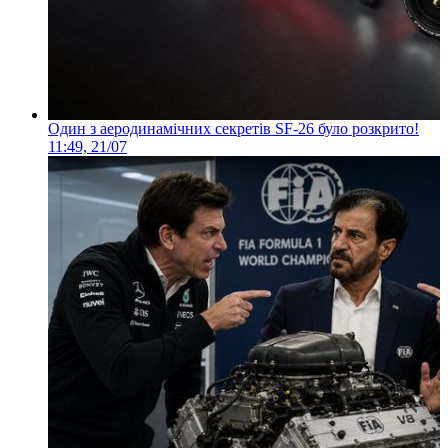
Один з аеродинамічних секретів SF-26 було розкрито!
11:49, 21/07