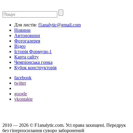
Для листів:
f1analytic@gmail.com
Новини
Автоновини
Фотогалерея
Відео
Історія Формули-1
Карта сайту
Чемпіонська гонка
Кубок конструкторів
facebook
twitter
google
vkontakte
2010 — 2026 ©
F1analytic.com.
Усi права захищенi. Передрук
без гіперпосилання суворо заборонений