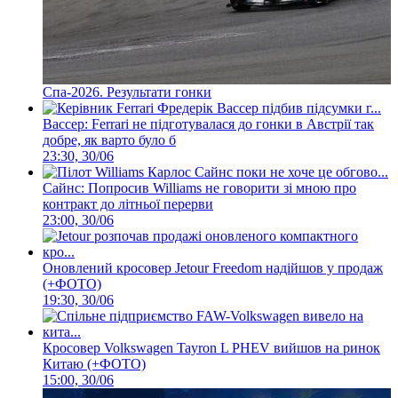
Спа-2026. Результати гонки
Вассер: Ferrari не підготувалася до гонки в Австрії так
добре, як варто було б
23:30, 30/06
Сайнс: Попросив Williams не говорити зі мною про
контракт до літньої перерви
23:00, 30/06
Оновлений кросовер Jetour Freedom надійшов у продаж
(+ФОТО)
19:30, 30/06
Кросовер Volkswagen Tayron L PHEV вийшов на ринок
Китаю (+ФОТО)
15:00, 30/06