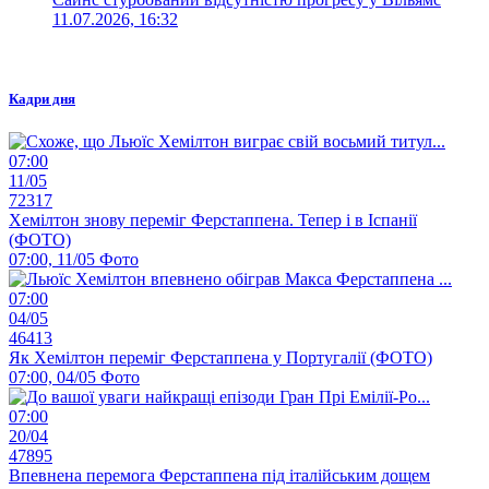
11.07.2026, 16:32
Кадри дня
07:00
11/05
72317
Хемілтон знову переміг Ферстаппена. Тепер і в Іспанії
(ФОТО)
07:00, 11/05
Фото
07:00
04/05
46413
Як Хемілтон переміг Ферстаппена у Португалії (ФОТО)
07:00, 04/05
Фото
07:00
20/04
47895
Впевнена перемога Ферстаппена під італійським дощем