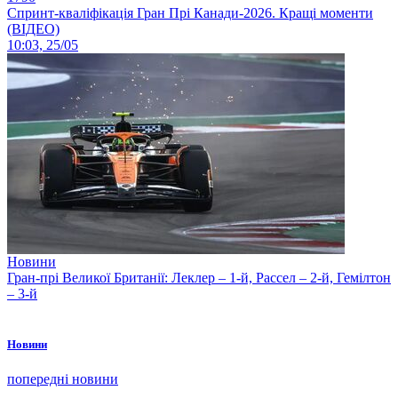
Спринт-кваліфікація Гран Прі Канади-2026. Кращі моменти
(ВІДЕО)
10:03, 25/05
Новини
Гран-прі Великої Британії: Леклер – 1-й, Рассел – 2-й, Гемілтон
– 3-й
Новини
попередні новини