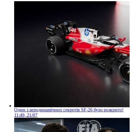
Один з аеродинамічних секретів SF-26 було розкрито!
11:49, 21/07