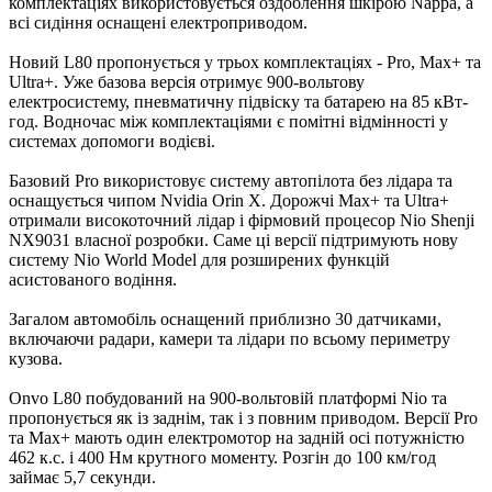
комплектаціях використовується оздоблення шкірою Nappa, а
всі сидіння оснащені електроприводом.
Новий L80 пропонується у трьох комплектаціях - Pro, Max+ та
Ultra+. Уже базова версія отримує 900-вольтову
електросистему, пневматичну підвіску та батарею на 85 кВт-
год. Водночас між комплектаціями є помітні відмінності у
системах допомоги водієві.
Базовий Pro використовує систему автопілота без лідара та
оснащується чипом Nvidia Orin X. Дорожчі Max+ та Ultra+
отримали високоточний лідар і фірмовий процесор Nio Shenji
NX9031 власної розробки. Саме ці версії підтримують нову
систему Nio World Model для розширених функцій
асистованого водіння.
Загалом автомобіль оснащений приблизно 30 датчиками,
включаючи радари, камери та лідари по всьому периметру
кузова.
Onvo L80 побудований на 900-вольтовій платформі Nio та
пропонується як із заднім, так і з повним приводом. Версії Pro
та Max+ мають один електромотор на задній осі потужністю
462 к.с. і 400 Нм крутного моменту. Розгін до 100 км/год
займає 5,7 секунди.