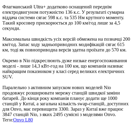
Флагманський Ultra+ додатково оснащений переднім
електродвигуном потужністю 136 к.с. У результаті сумарна
віддача системи сягає 598 к.с. та 535 Нм крутного моменту.
Такий кросовер прискорюється до 100 км/год лише за 4,5
секунди.
Максимальна швидкість усіх версій обмежена на позначці 200
км/год. Запас ходу задньоприводних модифікацій сягає 615
км, тоді як повноприводна версія здатна проїхати до 570 км.
Окремо в Nio підкреслюють дуже низьке енергоспоживання
моделі - лише 14,3 кВт-год на 100 км, що компанія називає
найкращим показником у класі серед великих електричних
SUV.
Паралельно з активним запуском нових моделей Nio
продовжує розширювати мережу станцій швидкої заміни
батарей. До кінця року компанія планує додати ще 1000
станцій у Китаї, а загальна кількість swap-станцій, доступних
для Onvo, має перевищити 3300. Зараз у Китаї вже працює
3847 станцій Nio, з яких 2495 сумісні з моделями Onvo.
Теги:
Onvo L80