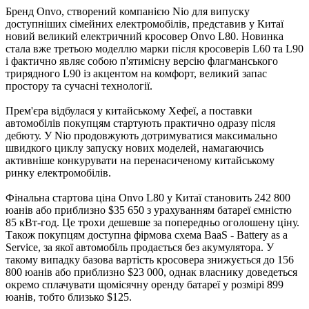
Бренд Onvo, створений компанією Nio для випуску
доступніших сімейних електромобілів, представив у Китаї
новий великий електричний кросовер Onvo L80. Новинка
стала вже третьою моделлю марки після кросоверів L60 та L90
і фактично являє собою п'ятимісну версію флагманського
трирядного L90 із акцентом на комфорт, великий запас
простору та сучасні технології.
Прем'єра відбулася у китайському Хефеї, а поставки
автомобілів покупцям стартують практично одразу після
дебюту. У Nio продовжують дотримуватися максимально
швидкого циклу запуску нових моделей, намагаючись
активніше конкурувати на перенасиченому китайському
ринку електромобілів.
Фінальна стартова ціна Onvo L80 у Китаї становить 242 800
юанів або приблизно $35 650 з урахуванням батареї ємністю
85 кВт-год. Це трохи дешевше за попередньо оголошену ціну.
Також покупцям доступна фірмова схема BaaS - Battery as a
Service, за якої автомобіль продається без акумулятора. У
такому випадку базова вартість кросовера знижується до 156
800 юанів або приблизно $23 000, однак власнику доведеться
окремо сплачувати щомісячну оренду батареї у розмірі 899
юанів, тобто близько $125.