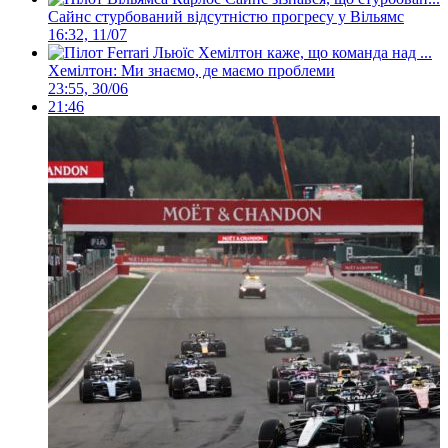
Сайнс стурбований відсутністю прогресу у Вільямс
16:32, 11/07
Хемілтон: Ми знаємо, де маємо проблеми
23:55, 30/06
21:46