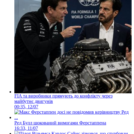
FIA та виробники прямують до конфлікту через
майбутнє двигунів
00:35, 12/07
Ред Булл шокований вимогами Ферстаппена
16:33, 11/07