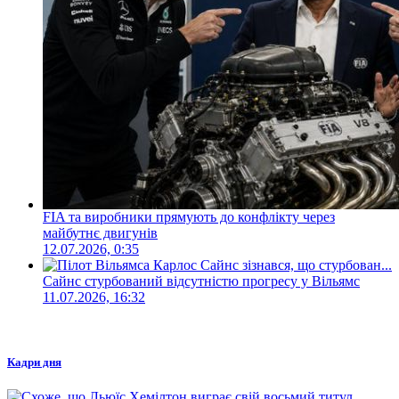
FIA та виробники прямують до конфлікту через
майбутнє двигунів
12.07.2026, 0:35
Сайнс стурбований відсутністю прогресу у Вільямс
11.07.2026, 16:32
Кадри дня