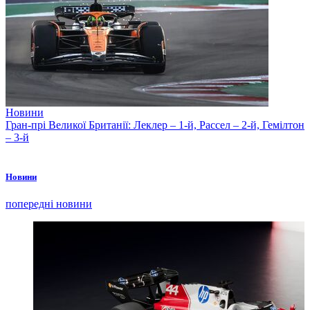
Новини
Гран-прі Великої Британії: Леклер – 1-й, Рассел – 2-й, Гемілтон
– 3-й
Новини
попередні новини