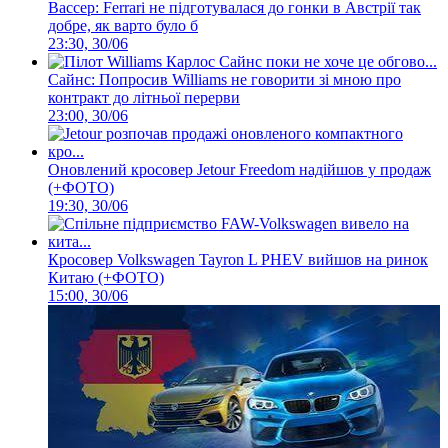
Вассер: Ferrari не підготувалася до гонки в Австрії так
добре, як варто було б
23:30, 30/06
Сайнс: Попросив Williams не говорити зі мною про
контракт до літньої перерви
23:00, 30/06
Оновлений кросовер Jetour Freedom надійшов у продаж
(+ФОТО)
19:30, 30/06
Кросовер Volkswagen Tayron L PHEV вийшов на ринок
Китаю (+ФОТО)
15:00, 30/06