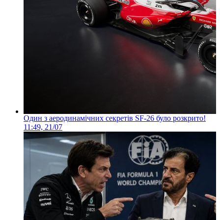
Один з аеродинамічних секретів SF-26 було розкрито!
11:49, 21/07