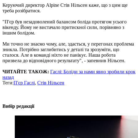
Керуючий директор Alpine Стів Нільсен каже, що з цим ще
треба розібратися.
"П'єр був незадоволений балансом боліда протягом усього
вікенду. Йому не вистачало притискної сили, порівняно з
іншим болідом.
Ми точно не знаємо чому, але, здається, у перегонах проблема
зникла. Потрібно заглибитись у деталі та зрозуміти, що
сталося. Але в команді ніхто не панікує. Наша робота
призвела до відповідного результату", - запевнив Нільсен.
ЧИТАЙТЕ ТАКОЖ:
Гаслі: Боліди за нами явно зробили крок
назад
Теги:
П'єр Гаслі
,
Стів Нільсен
Вибір редакції