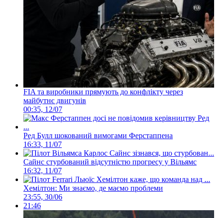
FIA та виробники прямують до конфлікту через
майбутнє двигунів
00:35, 12/07
Ред Булл шокований вимогами Ферстаппена
16:33, 11/07
Сайнс стурбований відсутністю прогресу у Вільямс
16:32, 11/07
Хемілтон: Ми знаємо, де маємо проблеми
23:55, 30/06
21:46