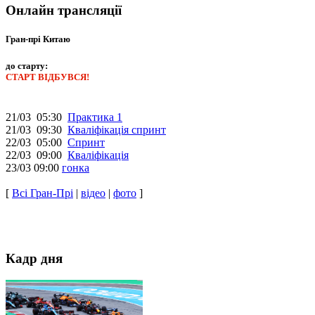
Онлайн трансляції
Гран-прі Китаю
до старту:
СТАРТ ВІДБУВСЯ!
21/03 05:30
Практика 1
21/03 09:30
Кваліфікація спринт
22/03 05:00
Спринт
22/03 09:00
Кваліфікація
23/03 09:00
гонка
[
Всі Гран-Прі
|
відео
|
фото
]
Кадр дня