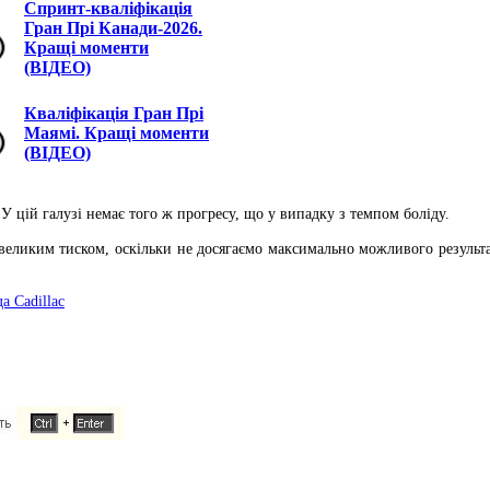
Спринт-кваліфікація
Гран Прі Канади-2026.
Кращі моменти
(ВІДЕО)
Кваліфікація Гран Прі
Маямі. Кращі моменти
(ВІДЕО)
 У цій галузі немає того ж прогресу, що у випадку з темпом боліду.
 великим тиском, оскільки не досягаємо максимально можливого результат
а Cadillac