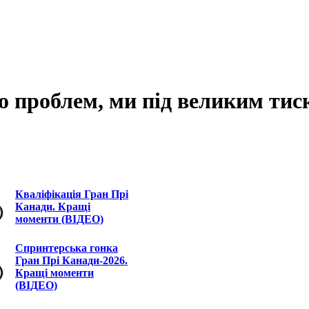
то проблем, ми під великим тис
Кваліфікація Гран Прі
Канади. Кращі
моменти (ВІДЕО)
Спринтерська гонка
Гран Прі Канади-2026.
Кращі моменти
(ВІДЕО)