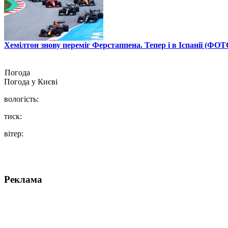
Хемілтон знову переміг Ферстаппена. Тепер і в Іспанії (ФОТ
Погода
Погода у
Києві
вологість:
тиск:
вітер:
Реклама