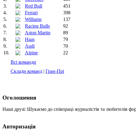
3.
Red Bull
451
4.
Ferrari
398
5.
Williams
137
6.
Racing Bulls
92
7.
Aston Martin
89
8.
Haas
79
9.
Audi
70
10.
Alpine
22
Всі команди
Склади команд
|
Гран-Прі
Оголошення
Наші друзі: Шукаємо до співпраці журналістів та любителів фо
Авторизація