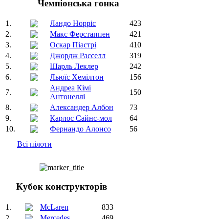
Чемпіонська гонка
1.
Ландо Норріс
423
2.
Макс Ферстаппен
421
3.
Оскар Піастрі
410
4.
Джордж Расселл
319
5.
Шарль Леклер
242
6.
Льюїс Хемілтон
156
Андреа Кімі
7.
150
Антонеллі
8.
Александер Албон
73
9.
Карлос Сайнс-мол
64
10.
Фернандо Алонсо
56
Всі пілоти
Кубок конструкторів
1.
McLaren
833
2.
Mercedes
469