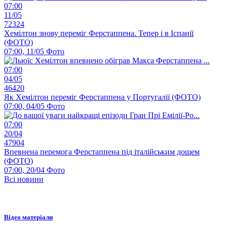
07:00
11/05
72324
Хемілтон знову переміг Ферстаппена. Тепер і в Іспанії
(ФОТО)
07:00, 11/05
Фото
07:00
04/05
46420
Як Хемілтон переміг Ферстаппена у Португалії (ФОТО)
07:00, 04/05
Фото
07:00
20/04
47904
Впевнена перемога Ферстаппена під італійським дощем
(ФОТО)
07:00, 20/04
Фото
Всі новини
Відео матеріали