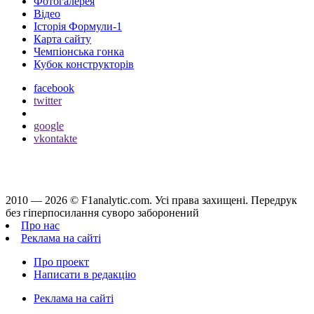
Фотогалерея
Відео
Історія Формули-1
Карта сайту
Чемпіонська гонка
Кубок конструкторів
facebook
twitter
google
vkontakte
2010 — 2026 ©
F1analytic.com.
Усi права захищенi. Передрук
без гіперпосилання суворо заборонений
Про нас
Реклама на сайті
Про проект
Написати в редакцію
Реклама на сайті