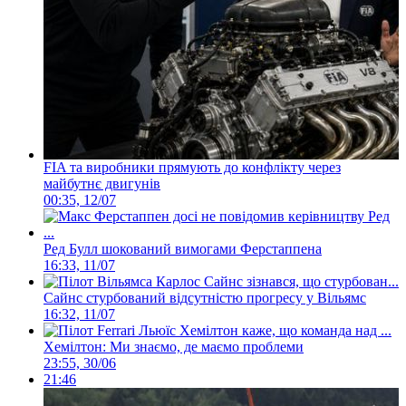
FIA та виробники прямують до конфлікту через
майбутнє двигунів
00:35, 12/07
Ред Булл шокований вимогами Ферстаппена
16:33, 11/07
Сайнс стурбований відсутністю прогресу у Вільямс
16:32, 11/07
Хемілтон: Ми знаємо, де маємо проблеми
23:55, 30/06
21:46