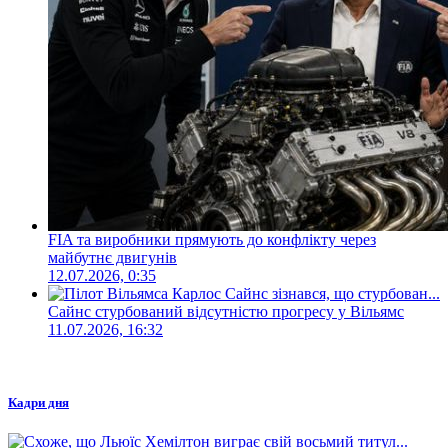
FIA та виробники прямують до конфлікту через
майбутнє двигунів
12.07.2026, 0:35
Сайнс стурбований відсутністю прогресу у Вільямс
11.07.2026, 16:32
Кадри дня