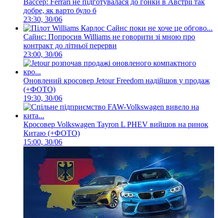
Вассер: Ferrari не підготувалася до гонки в Австрії так
добре, як варто було б
23:30, 30/06
Сайнс: Попросив Williams не говорити зі мною про
контракт до літньої перерви
23:00, 30/06
Оновлений кросовер Jetour Freedom надійшов у продаж
(+ФОТО)
19:30, 30/06
Кросовер Volkswagen Tayron L PHEV вийшов на ринок
Китаю (+ФОТО)
15:00, 30/06