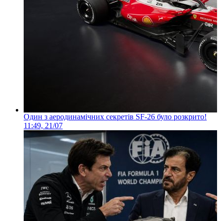
Один з аеродинамічних секретів SF-26 було розкрито!
11:49, 21/07