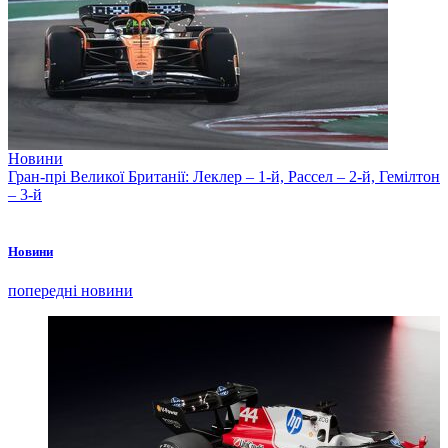
Новини
Гран-прі Великої Британії: Леклер – 1-й, Рассел – 2-й, Гемілтон
– 3-й
Новини
попередні новини