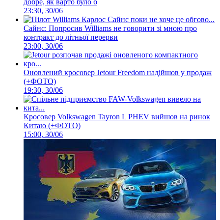
добре, як варто було б
23:30, 30/06
Сайнс: Попросив Williams не говорити зі мною про
контракт до літньої перерви
23:00, 30/06
Оновлений кросовер Jetour Freedom надійшов у продаж
(+ФОТО)
19:30, 30/06
Кросовер Volkswagen Tayron L PHEV вийшов на ринок
Китаю (+ФОТО)
15:00, 30/06