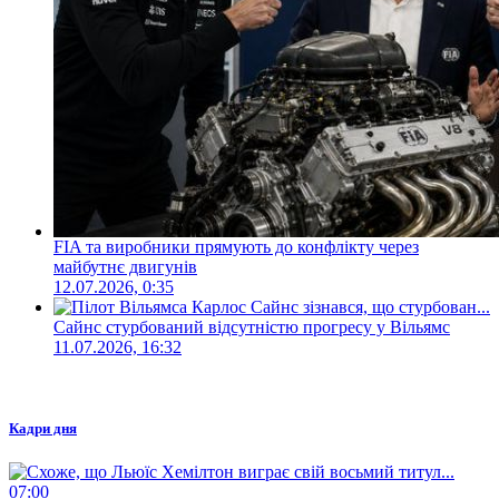
FIA та виробники прямують до конфлікту через
майбутнє двигунів
12.07.2026, 0:35
Сайнс стурбований відсутністю прогресу у Вільямс
11.07.2026, 16:32
Кадри дня
07:00