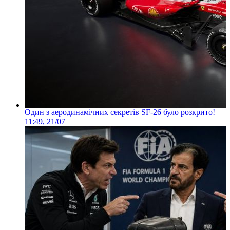
Один з аеродинамічних секретів SF-26 було розкрито!
11:49, 21/07