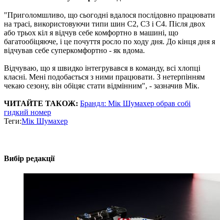
"Приголомшливо, що сьогодні вдалося послідовно працювати
на трасі, використовуючи типи шин С2, С3 і С4. Після двох
або трьох кіл я відчув себе комфортно в машині, що
багатообіцяюче, і це почуття росло по ходу дня. До кінця дня я
відчував себе суперкомфортно - як вдома.
Відчуваю, що я швидко інтегрувався в команду, всі хлопці
класні. Мені подобається з ними працювати. З нетерпінням
чекаю сезону, він обіцяє стати відмінним", - зазначив Мік.
ЧИТАЙТЕ ТАКОЖ:
Брандл: Мік Шумахер обрав собі
гидкий номер
Теги:
Мік Шумахер
Вибір редакції