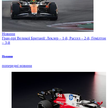
Новини
Гран-прі Великої Британії: Леклер – 1-й, Рассел – 2-й, Гемілтон
– 3-й
Новини
попередні новини