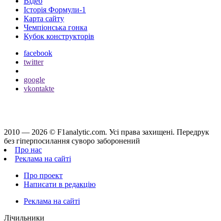
Відео
Історія Формули-1
Карта сайту
Чемпіонська гонка
Кубок конструкторів
facebook
twitter
google
vkontakte
2010 — 2026 ©
F1analytic.com.
Усi права захищенi. Передрук
без гіперпосилання суворо заборонений
Про нас
Реклама на сайті
Про проект
Написати в редакцію
Реклама на сайті
Лічильники