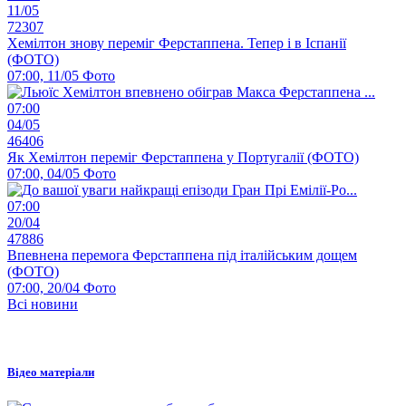
11/05
72307
Хемілтон знову переміг Ферстаппена. Тепер і в Іспанії
(ФОТО)
07:00, 11/05
Фото
07:00
04/05
46406
Як Хемілтон переміг Ферстаппена у Португалії (ФОТО)
07:00, 04/05
Фото
07:00
20/04
47886
Впевнена перемога Ферстаппена під італійським дощем
(ФОТО)
07:00, 20/04
Фото
Всі новини
Відео матеріали