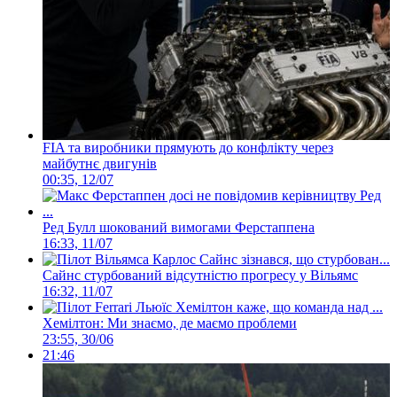
FIA та виробники прямують до конфлікту через
майбутнє двигунів
00:35, 12/07
Ред Булл шокований вимогами Ферстаппена
16:33, 11/07
Сайнс стурбований відсутністю прогресу у Вільямс
16:32, 11/07
Хемілтон: Ми знаємо, де маємо проблеми
23:55, 30/06
21:46