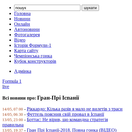
Головна
Новини
Онлайн
Автоновини
Фотогалерея
Відео
Історія Формули-1
Карта сайту
Чемпіонська гонка
Кубок конструкторів
Адмінка
Formula 1
live
Гран-Прі Іспанії
Всі новини про:
-
Ріккардо: Кілька разів я мало не вилетів з траси
14/05, 07:00
-
Феттель пояснив свій провал в Іспанії
14/05, 06:30
-
Боттас: Не вірив, що командна стратегія
13/05, 23:00
правильна
-
Гран Прі Іспанії-2018. Повна гонка (ВІДЕО)
13/05, 19:37