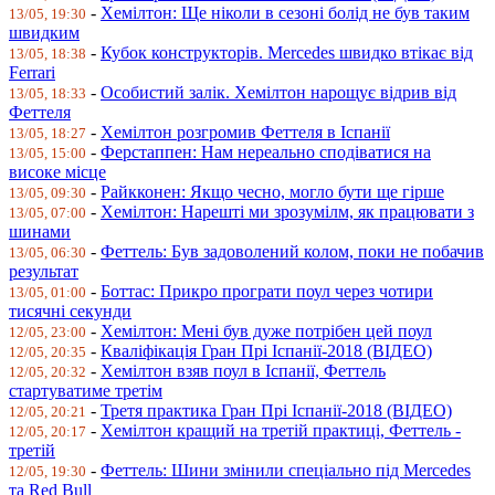
-
Хемілтон: Ще ніколи в сезоні болід не був таким
13/05, 19:30
швидким
-
Кубок конструкторів. Mercedes швидко втікає від
13/05, 18:38
Ferrari
-
Особистий залік. Хемілтон нарощує відрив від
13/05, 18:33
Феттеля
-
Хемілтон розгромив Феттеля в Іспанії
13/05, 18:27
-
Ферстаппен: Нам нереально сподіватися на
13/05, 15:00
високе місце
-
Райкконен: Якщо чесно, могло бути ще гірше
13/05, 09:30
-
Хемілтон: Нарешті ми зрозумілм, як працювати з
13/05, 07:00
шинами
-
Феттель: Був задоволений колом, поки не побачив
13/05, 06:30
результат
-
Боттас: Прикро програти поул через чотири
13/05, 01:00
тисячні секунди
-
Хемілтон: Мені був дуже потрібен цей поул
12/05, 23:00
-
Кваліфікація Гран Прі Іспанії-2018 (ВІДЕО)
12/05, 20:35
-
Хемілтон взяв поул в Іспанії, Феттель
12/05, 20:32
стартуватиме третім
-
Третя практика Гран Прі Іспанії-2018 (ВІДЕО)
12/05, 20:21
-
Хемілтон кращий на третій практиці, Феттель -
12/05, 20:17
третій
-
Феттель: Шини змінили спеціально під Mercedes
12/05, 19:30
та Red Bull