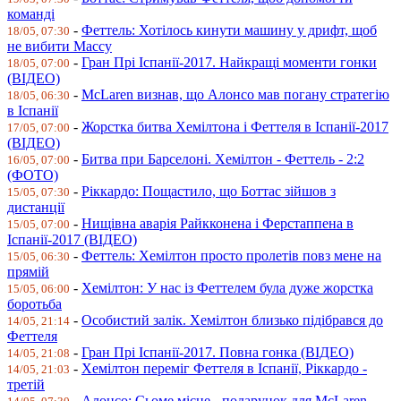
команді
-
Феттель: Хотілось кинути машину у дрифт, щоб
18/05, 07:30
не вибити Массу
-
Гран Прі Іспанії-2017. Найкращі моменти гонки
18/05, 07:00
(ВІДЕО)
-
McLaren визнав, що Алонсо мав погану стратегію
18/05, 06:30
в Іспанії
-
Жорстка битва Хемілтона і Феттеля в Іспанії-2017
17/05, 07:00
(ВІДЕО)
-
Битва при Барселоні. Хемілтон - Феттель - 2:2
16/05, 07:00
(ФОТО)
-
Ріккардо: Пощастило, що Боттас зійшов з
15/05, 07:30
дистанції
-
Нищівна аварія Райкконена і Ферстаппена в
15/05, 07:00
Іспанії-2017 (ВІДЕО)
-
Феттель: Хемілтон просто пролетів повз мене на
15/05, 06:30
прямій
-
Хемілтон: У нас із Феттелем була дуже жорстка
15/05, 06:00
боротьба
-
Особистий залік. Хемілтон близько підібрався до
14/05, 21:14
Феттеля
-
Гран Прі Іспанії-2017. Повна гонка (ВІДЕО)
14/05, 21:08
-
Хемілтон переміг Феттеля в Іспанії, Ріккардо -
14/05, 21:03
третій
-
Алонсо: Сьоме місце - подарунок для McLaren