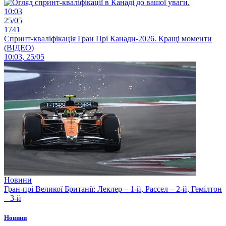
10:03
25/05
1741
Спринт-кваліфікація Гран Прі Канади-2026. Кращі моменти
(ВІДЕО)
10:03, 25/05
Новини
Гран-прі Великої Британії: Леклер – 1-й, Рассел – 2-й, Гемілтон
– 3-й
Новини