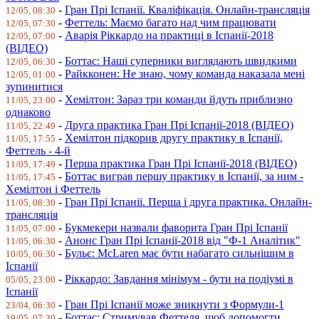
-
Гран Прі Іспанії. Кваліфікація. Онлайн-трансляція
12/05, 08:30
-
Феттель: Маємо багато над чим працювати
12/05, 07:30
-
Аварія Ріккардо на практиці в Іспанії-2018
12/05, 07:00
(ВІДЕО)
-
Боттас: Наші суперники виглядають швидкими
12/05, 06:30
-
Райкконен: Не знаю, чому команда наказала мені
12/05, 01:00
зупинитися
-
Хемілтон: Зараз три команди йдуть приблизно
11/05, 23:00
однаково
-
Друга практика Гран Прі Іспанії-2018 (ВІДЕО)
11/05, 22:49
-
Хемілтон підкорив другу практику в Іспанії,
11/05, 17:55
Феттель - 4-й
-
Перша практика Гран Прі Іспанії-2018 (ВІДЕО)
11/05, 17:49
-
Боттас виграв першу практику в Іспанії, за ним -
11/05, 17:45
Хемілтон і Феттель
-
Гран Прі Іспанії. Перша і друга практика. Онлайн-
11/05, 08:30
трансляція
-
Букмекери назвали фаворита Гран Прі Іспанії
11/05, 07:00
-
Анонс Гран Прі Іспанії-2018 від "Ф-1 Аналітик"
11/05, 06:30
-
Бульє: McLaren має бути набагато сильнішим в
10/05, 06:30
Іспанії
-
Ріккардо: Завдання мінімум - бути на подіумі в
05/05, 23:00
Іспанії
-
Гран Прі Іспанії може зникнути з Формули-1
23/04, 06:30
-
Боттас: Стримував Феттеля, щоб допомогти
19/05, 07:30