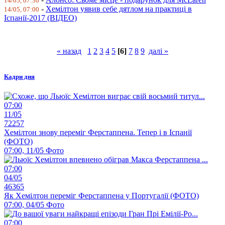
14/05, 07:30
-
Хемілтон уявив себе дятлом на практиці в
14/05, 07:00
Іспанії-2017 (ВІДЕО)
« назад
1
2
3
4
5
[6]
7
8
9
далі »
Кадри дня
07:00
11/05
72257
Хемілтон знову переміг Ферстаппена. Тепер і в Іспанії
(ФОТО)
07:00, 11/05
Фото
07:00
04/05
46365
Як Хемілтон переміг Ферстаппена у Португалії (ФОТО)
07:00, 04/05
Фото
07:00