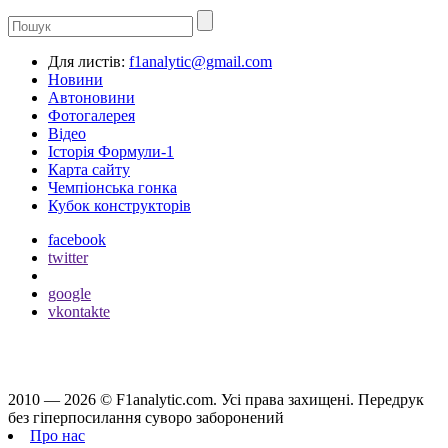
Для листів:
f1analytic@gmail.com
Новини
Автоновини
Фотогалерея
Відео
Історія Формули-1
Карта сайту
Чемпіонська гонка
Кубок конструкторів
facebook
twitter
google
vkontakte
2010 — 2026 ©
F1analytic.com.
Усi права захищенi. Передрук
без гіперпосилання суворо заборонений
Про нас