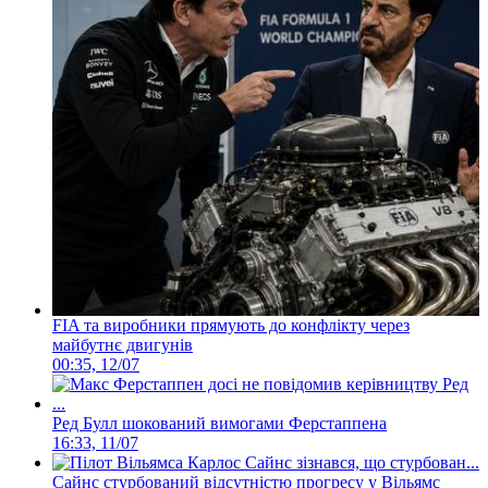
FIA та виробники прямують до конфлікту через
майбутнє двигунів
00:35, 12/07
Ред Булл шокований вимогами Ферстаппена
16:33, 11/07
Сайнс стурбований відсутністю прогресу у Вільямс