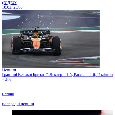
(ВІДЕО)
10:03, 25/05
Новини
Гран-прі Великої Британії: Леклер – 1-й, Рассел – 2-й, Гемілтон
– 3-й
Новини
попередні новини