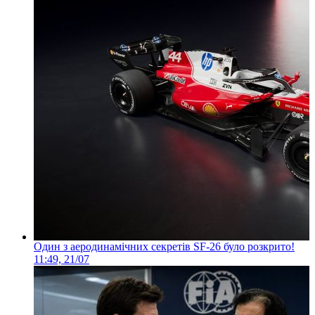
Один з аеродинамічних секретів SF-26 було розкрито!
11:49, 21/07