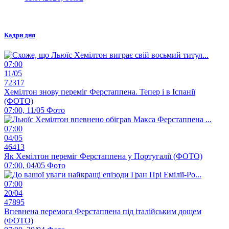
Кадри дня
07:00
11/05
72317
Хемілтон знову переміг Ферстаппена. Тепер і в Іспанії
(ФОТО)
07:00, 11/05
Фото
07:00
04/05
46413
Як Хемілтон переміг Ферстаппена у Португалії (ФОТО)
07:00, 04/05
Фото
07:00
20/04
47895
Впевнена перемога Ферстаппена під італійським дощем
(ФОТО)