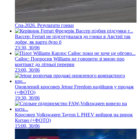
Спа-2026. Результати гонки
Вассер: Ferrari не підготувалася до гонки в Австрії так
добре, як варто було б
23:30, 30/06
Сайнс: Попросив Williams не говорити зі мною про
контракт до літньої перерви
23:00, 30/06
Оновлений кросовер Jetour Freedom надійшов у продаж
(+ФОТО)
19:30, 30/06
Кросовер Volkswagen Tayron L PHEV вийшов на ринок
Китаю (+ФОТО)
15:00, 30/06