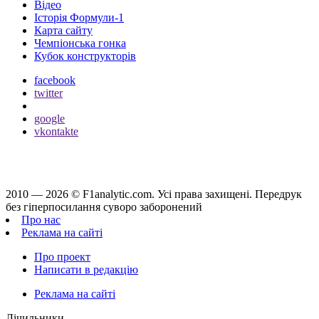
Відео
Історія Формули-1
Карта сайту
Чемпіонська гонка
Кубок конструкторів
facebook
twitter
google
vkontakte
2010 — 2026 ©
F1analytic.com.
Усi права захищенi. Передрук
без гіперпосилання суворо заборонений
Про нас
Реклама на сайті
Про проект
Написати в редакцію
Реклама на сайті
Лічильники