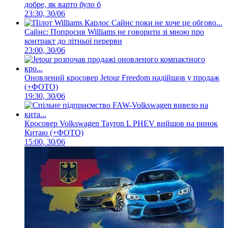
добре, як варто було б
23:30, 30/06
Сайнс: Попросив Williams не говорити зі мною про
контракт до літньої перерви
23:00, 30/06
Оновлений кросовер Jetour Freedom надійшов у продаж
(+ФОТО)
19:30, 30/06
Кросовер Volkswagen Tayron L PHEV вийшов на ринок
Китаю (+ФОТО)
15:00, 30/06