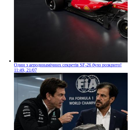
Один з аеродинамічних секретів SF-26 було розкрито!
11:49, 21/07