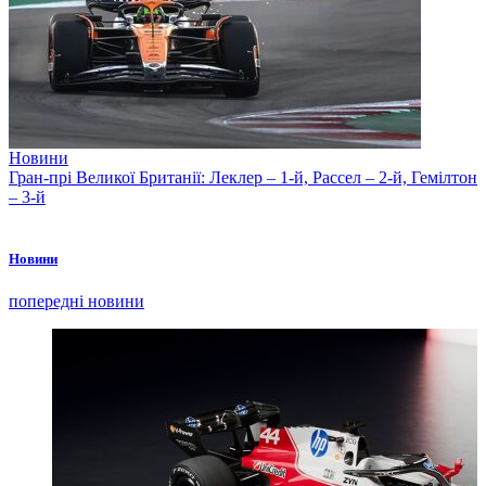
Новини
Гран-прі Великої Британії: Леклер – 1-й, Рассел – 2-й, Гемілтон
– 3-й
Новини
попередні новини