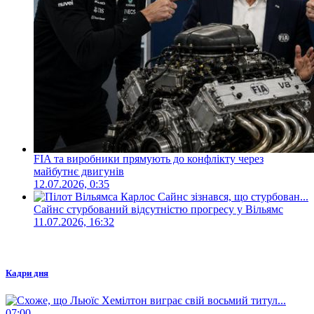
FIA та виробники прямують до конфлікту через
майбутнє двигунів
12.07.2026, 0:35
Сайнс стурбований відсутністю прогресу у Вільямс
11.07.2026, 16:32
Кадри дня
07:00