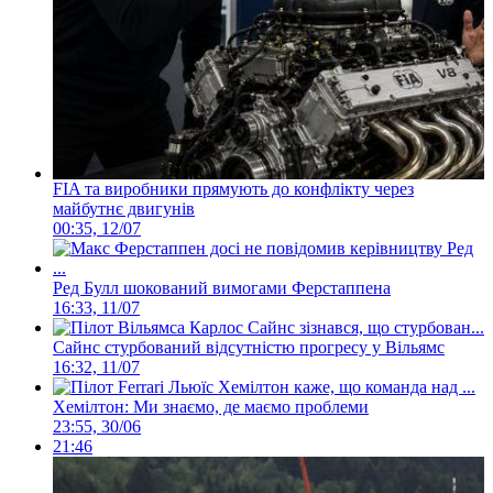
FIA та виробники прямують до конфлікту через
майбутнє двигунів
00:35, 12/07
Ред Булл шокований вимогами Ферстаппена
16:33, 11/07
Сайнс стурбований відсутністю прогресу у Вільямс
16:32, 11/07
Хемілтон: Ми знаємо, де маємо проблеми
23:55, 30/06
21:46