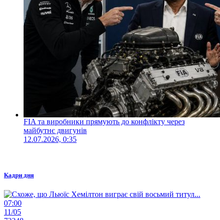
FIA та виробники прямують до конфлікту через
майбутнє двигунів
12.07.2026, 0:35
Кадри дня
07:00
11/05