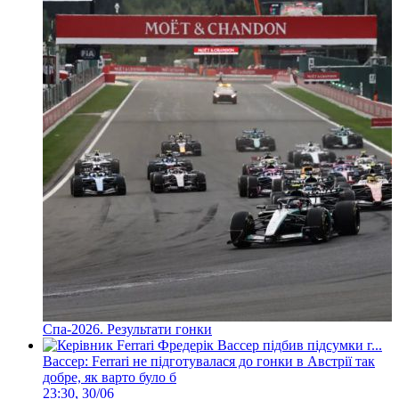
Спа-2026. Результати гонки
Вассер: Ferrari не підготувалася до гонки в Австрії так
добре, як варто було б
23:30, 30/06