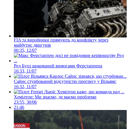
FIA та виробники прямують до конфлікту через
майбутнє двигунів
00:35, 12/07
Ред Булл шокований вимогами Ферстаппена
16:33, 11/07
Сайнс стурбований відсутністю прогресу у Вільямс
16:32, 11/07
Хемілтон: Ми знаємо, де маємо проблеми
23:55, 30/06
21:46