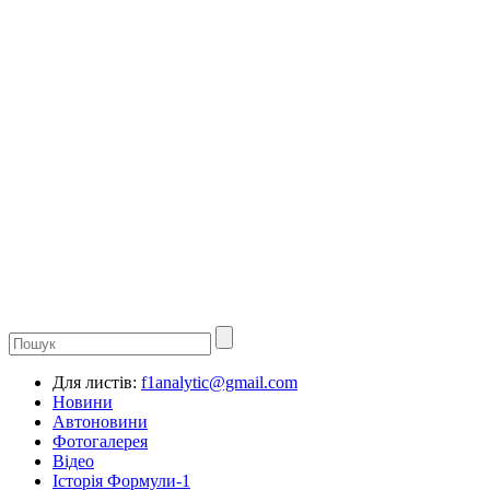
Для листів:
f1analytic@gmail.com
Новини
Автоновини
Фотогалерея
Відео
Історія Формули-1