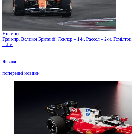
Новини
Гран-прі Великої Британії: Леклер – 1-й, Рассел – 2-й, Гемілтон
– 3-й
Новини
попередні новини