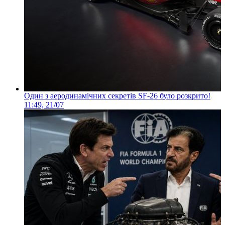
Один з аеродинамічних секретів SF-26 було розкрито!
11:49, 21/07