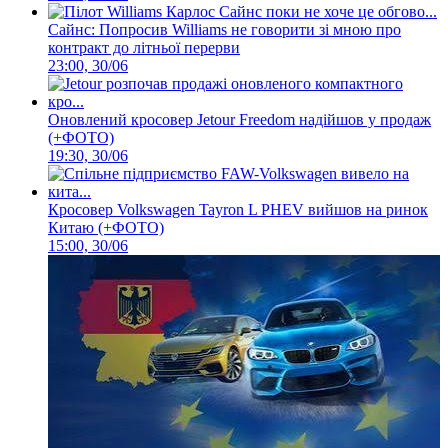
Сайнс: Попросив Williams не говорити зі мною про
контракт до літньої перерви
23:00, 30/06
Оновлений кросовер Jetour Freedom надійшов у продаж
(+ФОТО)
19:30, 30/06
Кросовер Volkswagen Tayron L PHEV вийшов на ринок
Китаю (+ФОТО)
15:00, 30/06