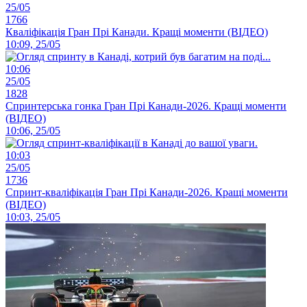
25/05
1766
Кваліфікація Гран Прі Канади. Кращі моменти (ВІДЕО)
10:09, 25/05
10:06
25/05
1828
Спринтерська гонка Гран Прі Канади-2026. Кращі моменти
(ВІДЕО)
10:06, 25/05
10:03
25/05
1736
Спринт-кваліфікація Гран Прі Канади-2026. Кращі моменти
(ВІДЕО)
10:03, 25/05