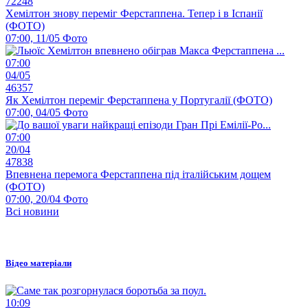
72248
Хемілтон знову переміг Ферстаппена. Тепер і в Іспанії
(ФОТО)
07:00, 11/05
Фото
07:00
04/05
46357
Як Хемілтон переміг Ферстаппена у Португалії (ФОТО)
07:00, 04/05
Фото
07:00
20/04
47838
Впевнена перемога Ферстаппена під італійським дощем
(ФОТО)
07:00, 20/04
Фото
Всі новини
Відео матеріали
10:09