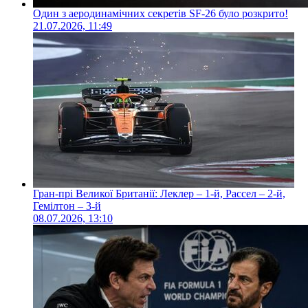
Один з аеродинамічних секретів SF-26 було розкрито!
21.07.2026, 11:49
Гран-прі Великої Британії: Леклер – 1-й, Рассел – 2-й,
Гемілтон – 3-й
08.07.2026, 13:10