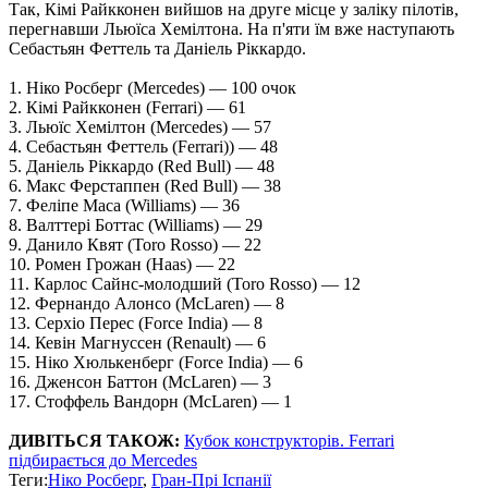
Так, Кімі Райкконен вийшов на друге місце у заліку пілотів,
перегнавши Льюїса Хемілтона. На п'яти їм вже наступають
Себастьян Феттель та Даніель Ріккардо.
1. Ніко Росберг (Mercedes) — 100 очок
2. Кімі Райкконен (Ferrari) — 61
3. Льюїс Хемілтон (Mercedes) — 57
4. Себастьян Феттель (Ferrari)) — 48
5. Даніель Ріккардо (Red Bull) — 48
6. Макс Ферстаппен (Red Bull) — 38
7. Феліпе Маса (Williams) — 36
8. Валттері Боттас (Williams) — 29
9. Данило Квят (Toro Rosso) — 22
10. Ромен Грожан (Haas) — 22
11. Карлос Сайнс-молодший (Toro Rosso) — 12
12. Фернандо Алонсо (McLaren) — 8
13. Серхіо Перес (Force India) — 8
14. Кевін Магнуссен (Renault) — 6
15. Ніко Хюлькенберг (Force India) — 6
16. Дженсон Баттон (McLaren) — 3
17. Стоффель Вандорн (McLaren) — 1
ДИВІТЬСЯ ТАКОЖ:
Кубок конструкторів. Ferrari
підбирається до Mercedes
Теги:
Ніко Росберг
,
Гран-Прі Іспанії