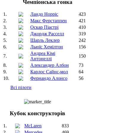
Чемпіонська гонка
1.
Ландо Норріс
423
2.
Макс Ферстаппен
421
3.
Оскар Піастрі
410
4.
Джордж Расселл
319
5.
Шарль Леклер
242
6.
Льюїс Хемілтон
156
Андреа Кімі
7.
150
Антонеллі
8.
Александер Албон
73
9.
Карлос Сайнс-мол
64
10.
Фернандо Алонсо
56
Всі пілоти
Кубок конструкторів
1.
McLaren
833
2.
Mercedes
469