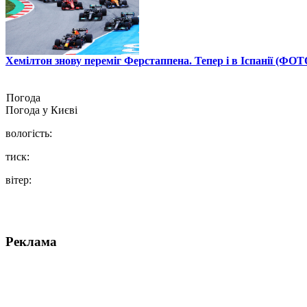
Хемілтон знову переміг Ферстаппена. Тепер і в Іспанії (ФОТ
Погода
Погода у
Києві
вологість:
тиск:
вітер:
Реклама