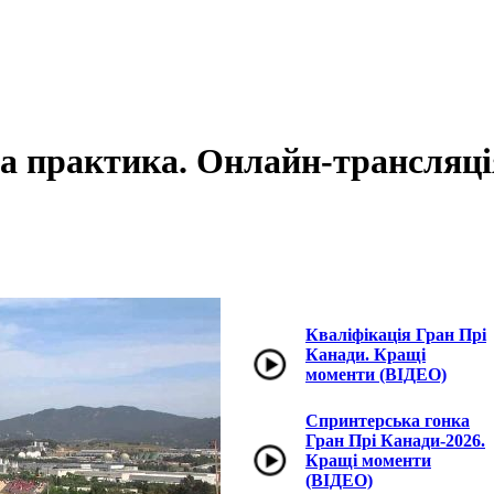
уга практика. Онлайн-трансляці
Кваліфікація Гран Прі
Канади. Кращі
моменти (ВІДЕО)
Спринтерська гонка
Гран Прі Канади-2026.
Кращі моменти
(ВІДЕО)