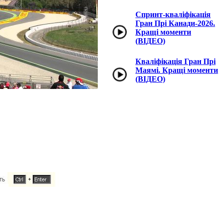
Спринт-кваліфікація
Гран Прі Канади-2026.
Кращі моменти
(ВІДЕО)
Кваліфікація Гран Прі
Маямі. Кращі моменти
(ВІДЕО)