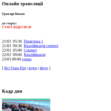
Онлайн трансляції
Гран-прі Китаю
до старту:
СТАРТ ВІДБУВСЯ!
21/03 05:30
Практика 1
21/03 09:30
Кваліфікація спринт
22/03 05:00
Спринт
22/03 09:00
Кваліфікація
23/03 09:00
гонка
[
Всі Гран-Прі
|
відео
|
фото
]
Кадр дня