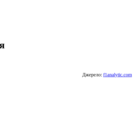
я
Джерело:
f1analytic.com