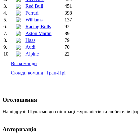
3.
Red Bull
451
4.
Ferrari
398
5.
Williams
137
6.
Racing Bulls
92
7.
Aston Martin
89
8.
Haas
79
9.
Audi
70
10.
Alpine
22
Всі команди
Склади команд
|
Гран-Прі
Оголошення
Наші друзі: Шукаємо до співпраці журналістів та любителів фо
Авторизація