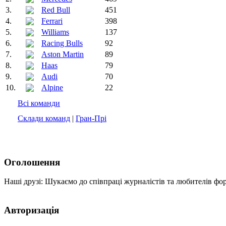
3.
Red Bull
451
4.
Ferrari
398
5.
Williams
137
6.
Racing Bulls
92
7.
Aston Martin
89
8.
Haas
79
9.
Audi
70
10.
Alpine
22
Всі команди
Склади команд
|
Гран-Прі
Оголошення
Наші друзі: Шукаємо до співпраці журналістів та любителів фо
Авторизація