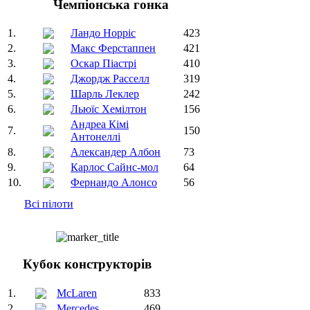
Чемпіонська гонка
1.
Ландо Норріс
423
2.
Макс Ферстаппен
421
3.
Оскар Піастрі
410
4.
Джордж Расселл
319
5.
Шарль Леклер
242
6.
Льюїс Хемілтон
156
Андреа Кімі
7.
150
Антонеллі
8.
Александер Албон
73
9.
Карлос Сайнс-мол
64
10.
Фернандо Алонсо
56
Всі пілоти
Кубок конструкторів
1.
McLaren
833
2.
Mercedes
469