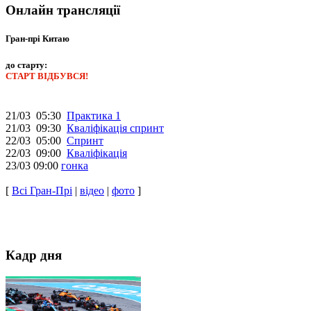
Онлайн трансляції
Гран-прі Китаю
до старту:
СТАРТ ВІДБУВСЯ!
21/03 05:30
Практика 1
21/03 09:30
Кваліфікація спринт
22/03 05:00
Спринт
22/03 09:00
Кваліфікація
23/03 09:00
гонка
[
Всі Гран-Прі
|
відео
|
фото
]
Кадр дня