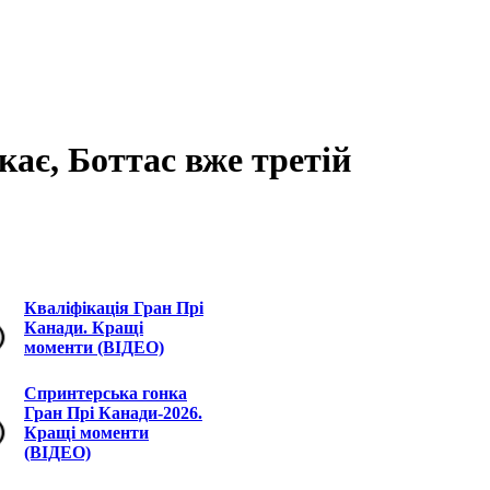
кає, Боттас вже третій
Кваліфікація Гран Прі
Канади. Кращі
моменти (ВІДЕО)
Спринтерська гонка
Гран Прі Канади-2026.
Кращі моменти
(ВІДЕО)