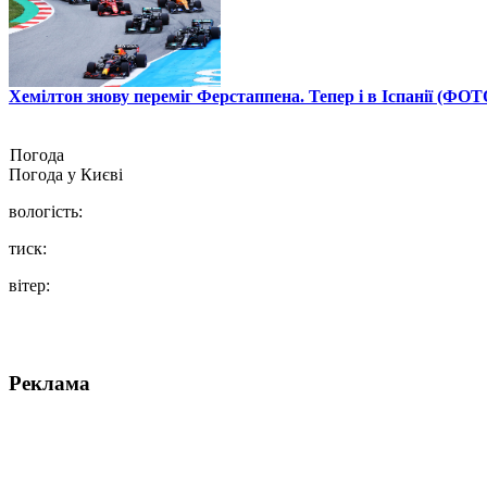
Хемілтон знову переміг Ферстаппена. Тепер і в Іспанії (ФОТ
Погода
Погода у
Києві
вологість:
тиск:
вітер:
Реклама