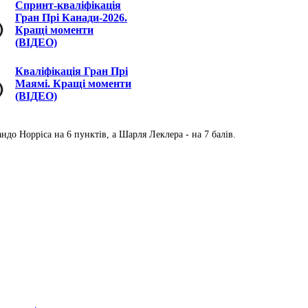
Спринт-кваліфікація
Гран Прі Канади-2026.
Кращі моменти
(ВІДЕО)
Кваліфікація Гран Прі
Маямі. Кращі моменти
(ВІДЕО)
до Норріса на 6 пунктів, а Шарля Леклера - на 7 балів.