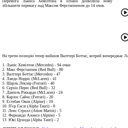
Перемога Льюїса Хемілтона в Іспанії дозволила йому
збільшити перевагу над Максом Ферстаппеном до 14 очок.
На третю позицію тепер вийшов Валттері Боттас, котрий випереджає Лан
1. Льюїс Хемілтон (Mercedes) - 94 очки
2. Макс Ферстаппен (Red Bull) - 80
3. Валттері Боттас (Mercedes) - 47
4. Ландо Норріс (McLaren) - 41
5. Шарль Леклер (Ferrari) - 40
6. Серхіо Перес (Red Bull) - 32
7. Даніель Ріккардо (McLaren) - 24
8. Карлос Сайнс (Ferrari) - 20
9. Естебан Окон (Alpine) - 10
10. П'єр Гаслі (Alpha Tauri) - 8
11. Ленс Стролл (Aston Martin) - 5
12. Фернандо Алонсо (Alpine) - 5
13. Юкі Цунода (Alpha Tauri) - 2