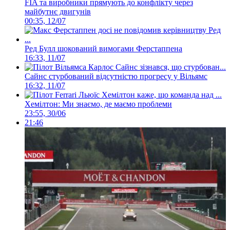
FIA та виробники прямують до конфлікту через
майбутнє двигунів
00:35, 12/07
Ред Булл шокований вимогами Ферстаппена
16:33, 11/07
Сайнс стурбований відсутністю прогресу у Вільямс
16:32, 11/07
Хемілтон: Ми знаємо, де маємо проблеми
23:55, 30/06
21:46