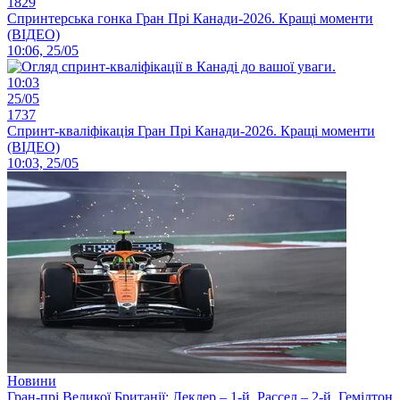
1829
Спринтерська гонка Гран Прі Канади-2026. Кращі моменти
(ВІДЕО)
10:06, 25/05
10:03
25/05
1737
Спринт-кваліфікація Гран Прі Канади-2026. Кращі моменти
(ВІДЕО)
10:03, 25/05
Новини
Гран-прі Великої Британії: Леклер – 1-й, Рассел – 2-й, Гемілтон