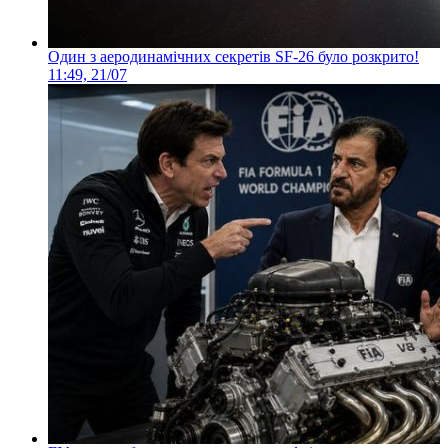
Один з аеродинамічних секретів SF-26 було розкрито!
11:49, 21/07