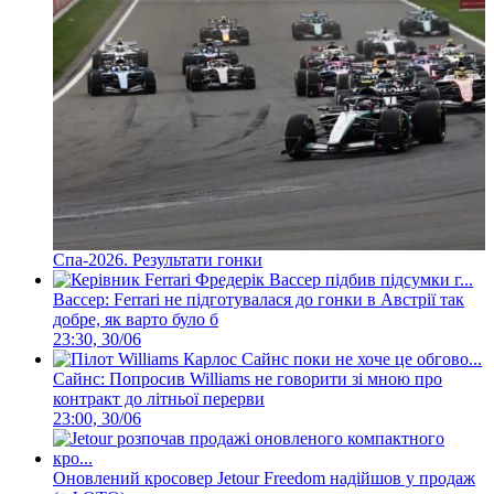
Спа-2026. Результати гонки
Вассер: Ferrari не підготувалася до гонки в Австрії так
добре, як варто було б
23:30, 30/06
Сайнс: Попросив Williams не говорити зі мною про
контракт до літньої перерви
23:00, 30/06
Оновлений кросовер Jetour Freedom надійшов у продаж