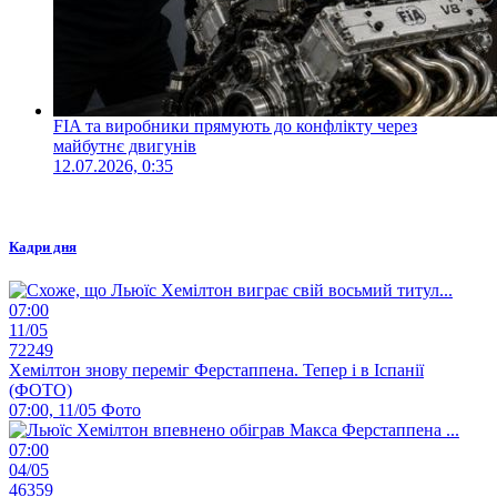
FIA та виробники прямують до конфлікту через
майбутнє двигунів
12.07.2026, 0:35
Кадри дня
07:00
11/05
72249
Хемілтон знову переміг Ферстаппена. Тепер і в Іспанії
(ФОТО)
07:00, 11/05
Фото
07:00
04/05
46359