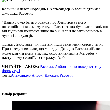
Колишній пілот Формули-1
Александер Албон
підтримав
Джорджа Расселла.
"Взимку було багато розмов про Хемілтона і його
потенційний восьмому титулі. Багато з них були здивовані, що
він підписав контракт лише на рік. Але я не заглиблююсь в
чутки і спекуляції.
Тільки Льюїс знає, чи піде він після закінчення сезону чи ні.
При цьому я вважаю, що мій друг Джордж Расселл дійсно
може кинути йому виклик, якщо виявиться в Mercedes у
наступному сезоні", - стверджує Албон.
ЧИТАЙТЕ ТАКОЖ:
Расселл: Албон точно повернеться у
Формулу-1
Теги:
Александер Албон
,
Джордж Расселл
Вибір редакції