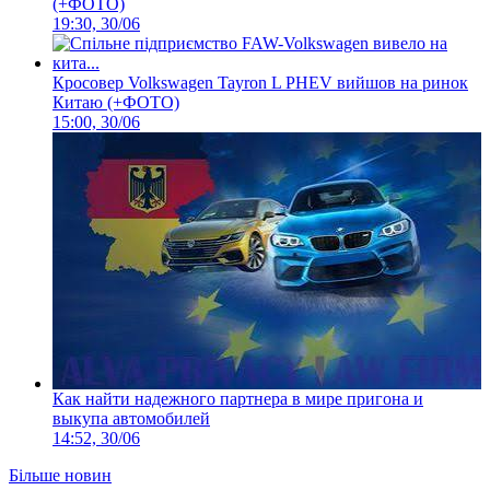
(+ФОТО)
19:30, 30/06
Кросовер Volkswagen Tayron L PHEV вийшов на ринок
Китаю (+ФОТО)
15:00, 30/06
Как найти надежного партнера в мире пригона и
выкупа автомобилей
14:52, 30/06
Більше новин