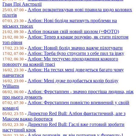
Гран Прі Австралії
-
Албон розкритикував нові правила щодо колових
25/03, 07:00
пілотів
-
Албон: Нові боліди матимуть проблеми на
07/03, 23:30
міських трасах
-
Албон показав свій новий шолом (+ФОТО)
21/02, 09:30
-
Албон: Тепер я краще розумію, як стати пілотом
21/02, 00:30
топ-рівня
-
Албон: Новий болід значно важче пілотувати
17/02, 23:30
-
Албон: Треба було струсити з себе пил та іржу
17/02, 07:00
-
Албон: Ми тестуємо проходження кожного
17/02, 06:30
повороту на кожній трасі
-
Албон: На тестах мені доведеться багато чому
16/02, 23:30
навчитися
-
Албон: Мені дуже подобається колір боліду
16/02, 23:00
Williams
-
Албон: Ферстаппен - значно простіша людина, ніж
08/02, 06:00
про нього думають
-
Албон: Ферстаппен повністю впевнений у своїй
07/02, 07:30
команді
-
Директор Red Bull: Албон фантастичний, але з
05/02, 23:55
Максом важко боротися
-
Директор Red Bull: Гаслі вже готовий зробити
05/02, 23:30
наступний крок
-
Албон розповів, як він потрапив у Формулу-1
26/01, 23:30