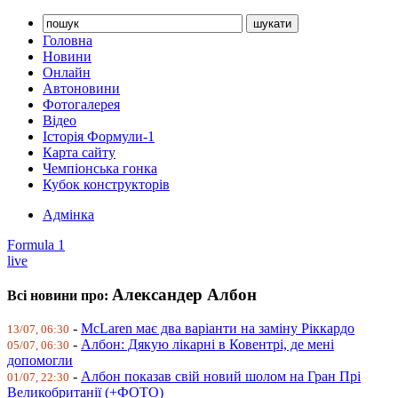
Головна
Новини
Онлайн
Автоновини
Фотогалерея
Відео
Історія Формули-1
Карта сайту
Чемпіонська гонка
Кубок конструкторів
Адмінка
Formula 1
live
Александер Албон
Всі новини про:
-
McLaren має два варіанти на заміну Ріккардо
13/07, 06:30
-
Албон: Дякую лікарні в Ковентрі, де мені
05/07, 06:30
допомогли
-
Албон показав свій новий шолом на Гран Прі
01/07, 22:30
Великобританії (+ФОТО)