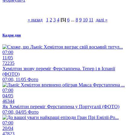
« назад
1
2
3
4
[5]
6
...
8
9
10
11
далі »
Кадри дня
07:00
11/05
72235
Хемілтон знову переміг Ферстаппена. Тепер і в Іспанії
(ФОТО)
07:00, 11/05
Фото
07:00
04/05
46344
Як Хемілтон переміг Ферстаппена у Португалії (ФОТО)
07:00, 04/05
Фото
07:00
20/04
47823