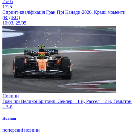
25/05
1725
Спринт-кваліфікація Гран Прі Канади-2026. Кращі моменти
(ВІДЕО)
10:03, 25/05
Новини
Гран-прі Великої Британії: Леклер – 1-й, Рассел – 2-й, Гемілтон
– 3-й
Новини
попередні новини