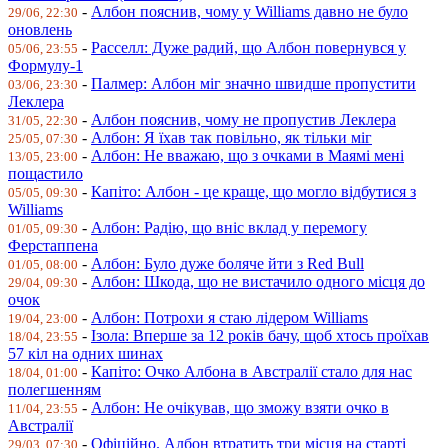
-
Албон пояснив, чому у Williams давно не було
29/06, 22:30
оновлень
-
Расселл: Дуже радий, що Албон повернувся у
05/06, 23:55
Формулу-1
-
Палмер: Албон міг значно швидше пропустити
03/06, 23:30
Леклера
-
Албон пояснив, чому не пропустив Леклера
31/05, 22:30
-
Албон: Я їхав так повільно, як тільки міг
25/05, 07:30
-
Албон: Не вважаю, що з очками в Маямі мені
13/05, 23:00
пощастило
-
Капіто: Албон - це краще, що могло відбутися з
05/05, 09:30
Williams
-
Албон: Радію, що вніс вклад у перемогу
01/05, 09:30
Ферстаппена
-
Албон: Було дуже боляче йти з Red Bull
01/05, 08:00
-
Албон: Шкода, що не вистачило одного місця до
29/04, 09:30
очок
-
Албон: Потрохи я стаю лідером Williams
19/04, 23:00
-
Ізола: Вперше за 12 років бачу, щоб хтось проїхав
18/04, 23:55
57 кіл на одних шинах
-
Капіто: Очко Албона в Австралії стало для нас
18/04, 01:00
полегшенням
-
Албон: Не очікував, що зможу взяти очко в
11/04, 23:55
Австралії
-
Офіційно. Албон втратить три місця на старті
29/03, 07:30