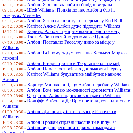
-
Албон: Я знаю, як робити болід швидким
18/01, 09:30
-
Шеф Williams: Прихід до нас Албона був і в
09/01, 09:30
інтересах Mercedes
-
Албон: Я трохи вплинув на перемогу Red Bull
03/01, 22:30
-
Капіто: Алекс Албон дуже підходить Williams
26/12, 00:30
-
Хорнер: Албон - це прихований герой сезону
18/12, 01:00
-
Тост: Албон постійно допомагає Цуноді
08/11, 06:00
-
Албон: Поставлю Расселлу пиво за місце у
07/10, 08:00
Williams
-
Албон: Всі чомусь думають, що Хельмут Марко -
07/10, 06:00
лиходій
-
Албон: Історія про тиск Ферстаппена - це міф
02/10, 07:00
-
Албон: Намагаюся всіляко допомагати Пересу
19/09, 08:00
-
Капіто: Williams будуватиме майбутнє навколо
10/09, 23:55
Албона
-
Хорнер: Ми щасливі, що Албон перейде у Williams
09/09, 23:00
-
Албон: Вже чекаю можливості допомогти Williams
09/09, 09:30
-
Офіційно. Албон підписав контракт з Williams
09/09, 08:00
-
Вольфф: Албон та Де Вріс претендують на місце у
05/09, 07:00
Williams
-
Албон - фаворит у битві за місце Расселла в
01/09, 00:30
Williams
-
Албон: Грожан справді щасливий в IndyCar
16/08, 23:30
-
Албон веде переговори з двома командами
09/08, 07:30
Формули-1