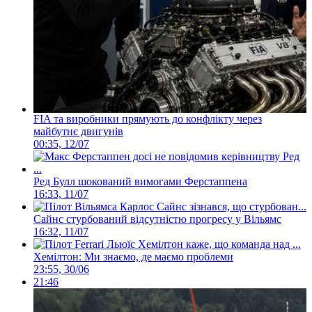
FIA та виробники прямують до конфлікту через
майбутнє двигунів
00:35, 12/07
Ред Булл шокований вимогами Ферстаппена
16:33, 11/07
Сайнс стурбований відсутністю прогресу у Вільямс
16:32, 11/07
Хемілтон: Ми знаємо, де маємо проблеми
23:55, 30/06
21:46