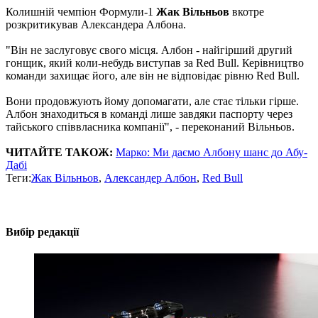
Колишній чемпіон Формули-1
Жак Вільньов
вкотре
розкритикував Александера Албона.
"Він не заслуговує свого місця. Албон - найгірший другий
гонщик, який коли-небудь виступав за Red Bull. Керівництво
команди захищає його, але він не відповідає рівню Red Bull.
Вони продовжують йому допомагати, але стає тільки гірше.
Албон знаходиться в команді лише завдяки паспорту через
тайського співвласника компанії", - переконаний Вільньов.
ЧИТАЙТЕ ТАКОЖ:
Марко: Ми даємо Албону шанс до Абу-
Дабі
Теги:
Жак Вільньов
,
Александер Албон
,
Red Bull
Вибір редакції