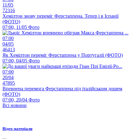
11/05
72316
Хемілтон знову переміг Ферстаппена. Тепер і в Іспанії
(ФОТО)
07:00, 11/05
Фото
07:00
04/05
46413
Як Хемілтон переміг Ферстаппена у Португалії (ФОТО)
07:00, 04/05
Фото
07:00
20/04
47895
Впевнена перемога Ферстаппена під італійським дощем
(ФОТО)
07:00, 20/04
Фото
Всі новини
Відео матеріали