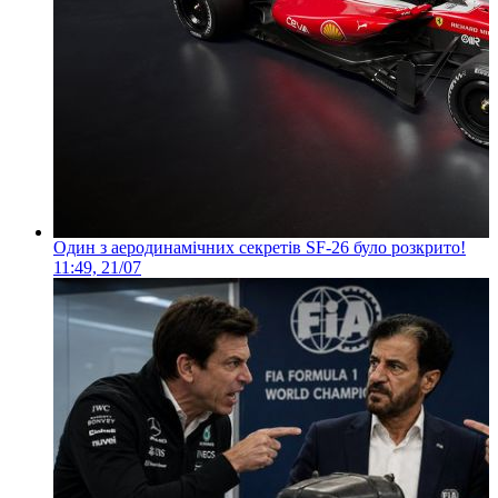
Один з аеродинамічних секретів SF-26 було розкрито!
11:49, 21/07