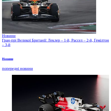
Новини
Гран-прі Великої Британії: Леклер – 1-й, Рассел – 2-й, Гемілтон
– 3-й
Новини
попередні новини