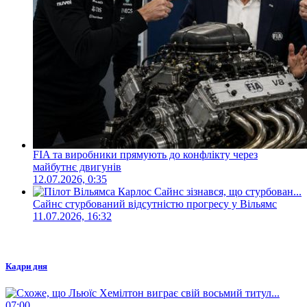
FIA та виробники прямують до конфлікту через
майбутнє двигунів
12.07.2026, 0:35
Сайнс стурбований відсутністю прогресу у Вільямс
11.07.2026, 16:32
Кадри дня
07:00