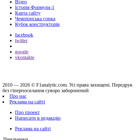
Відео
Історія Формули-1
Карта сайту
Чемпіонська гонка
Кубок конструкторів
facebook
twitter
google
vkontakte
2010 — 2026 ©
F1analytic.com.
Усi права захищенi. Передрук
без гіперпосилання суворо заборонений
Про нас
Реклама на сайті
Про проект
Написати в редакцію
Реклама на сайті
Лічильники