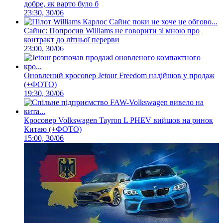
добре, як варто було б
23:30, 30/06
Сайнс: Попросив Williams не говорити зі мною про
контракт до літньої перерви
23:00, 30/06
Оновлений кросовер Jetour Freedom надійшов у продаж
(+ФОТО)
19:30, 30/06
Кросовер Volkswagen Tayron L PHEV вийшов на ринок
Китаю (+ФОТО)
15:00, 30/06