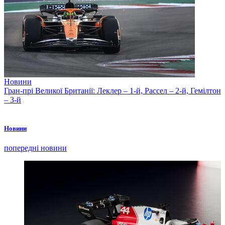
Новини
Гран-прі Великої Британії: Леклер – 1-й, Рассел – 2-й, Гемілтон
– 3-й
Новини
попередні новини