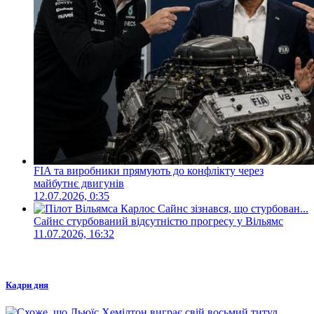
FIA та виробники прямують до конфлікту через
майбутнє двигунів
12.07.2026, 0:35
Сайнс стурбований відсутністю прогресу у Вільямс
11.07.2026, 16:32
Кадри дня