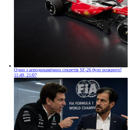
Один з аеродинамічних секретів SF-26 було розкрито!
11:49, 21/07