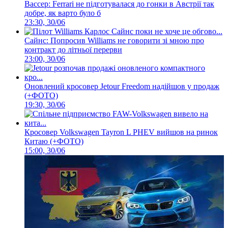
Вассер: Ferrari не підготувалася до гонки в Австрії так
добре, як варто було б
23:30, 30/06
Сайнс: Попросив Williams не говорити зі мною про
контракт до літньої перерви
23:00, 30/06
Оновлений кросовер Jetour Freedom надійшов у продаж
(+ФОТО)
19:30, 30/06
Кросовер Volkswagen Tayron L PHEV вийшов на ринок
Китаю (+ФОТО)
15:00, 30/06