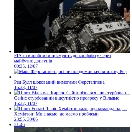
FIA та виробники прямують до конфлікту через
майбутнє двигунів
00:35, 12/07
Ред Булл шокований вимогами Ферстаппена
16:33, 11/07
Сайнс стурбований відсутністю прогресу у Вільямс
16:32, 11/07
Хемілтон: Ми знаємо, де маємо проблеми
23:55, 30/06
21:46