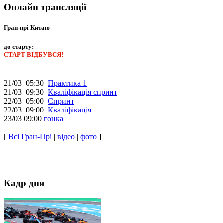
Онлайн трансляції
Гран-прі Китаю
до старту:
СТАРТ ВІДБУВСЯ!
21/03 05:30
Практика 1
21/03 09:30
Кваліфікація спринт
22/03 05:00
Спринт
22/03 09:00
Кваліфікація
23/03 09:00
гонка
[
Всі Гран-Прі
|
відео
|
фото
]
Кадр дня