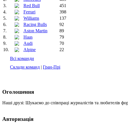
3.
Red Bull
451
4.
Ferrari
398
5.
Williams
137
6.
Racing Bulls
92
7.
Aston Martin
89
8.
Haas
79
9.
Audi
70
10.
Alpine
22
Всі команди
Склади команд
|
Гран-Прі
Оголошення
Наші друзі: Шукаємо до співпраці журналістів та любителів фо
Авторизація