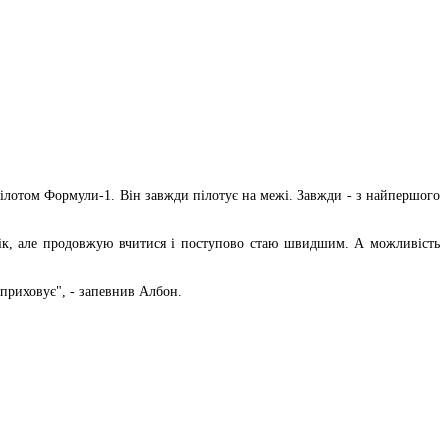
ілотом Формули-1. Він завжди пілотує на межі. Завжди - з найпершого
рік, але продовжую вчитися і поступово стаю швидшим. А можливість
 приховує", - запевнив Албон.