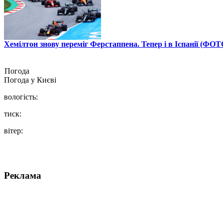
Хемілтон знову переміг Ферстаппена. Тепер і в Іспанії (ФОТ
Погода
Погода у
Києві
вологість:
тиск:
вітер:
Реклама