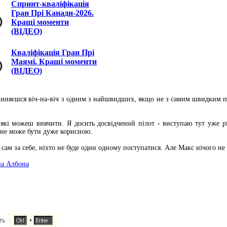
Спринт-кваліфікація
Гран Прі Канади-2026.
Кращі моменти
(ВІДЕО)
Кваліфікація Гран Прі
Маямі. Кращі моменти
(ВІДЕО)
опиняєшся віч-на-віч з одним з найшвидших, якщо не з самим швидким п
 які можеш вивчити. Я досить досвідчений пілот - виступаю тут уже 
ене може бути дуже корисною.
сам за себе, ніхто не буде один одному поступатися. Але Макс нічого не
за Албона