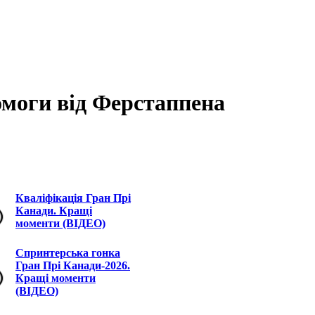
омоги від Ферстаппена
Кваліфікація Гран Прі
Канади. Кращі
моменти (ВІДЕО)
Спринтерська гонка
Гран Прі Канади-2026.
Кращі моменти
(ВІДЕО)