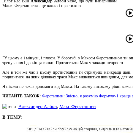
Пілот Red Bull
Александер Албон
каже, що бути напарником
Макса Ферстаппена - це важко і престижно.
"У цьому є і мінуси, і плюси. У боротьбі з Максом Ферстаппеном ти 
тренування і до кінця гонки. Протистояти Максу завжди непросто.
Але в той же час в цьому протистоянні ти отримуєш найкращі дані,
подивитися, на яких ділянках траси Макс виявляється швидшим, для м
Я ніколи не чекав допомоги від Макса. На такому високому рівні кожен 
ЧИТАЙТЕ ТАКОЖ:
Ферстаппен: Звісно, я розумію Формулу-1 краще 
Александер Албон
,
Макс Ферстаппен
В ТЕМУ: