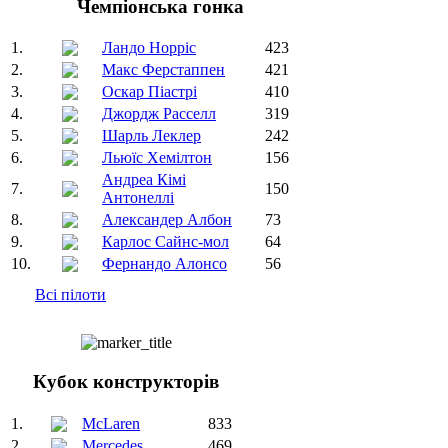
Чемпіонська гонка
1.
Ландо Норріс
423
2.
Макс Ферстаппен
421
3.
Оскар Піастрі
410
4.
Джордж Расселл
319
5.
Шарль Леклер
242
6.
Льюїс Хемілтон
156
Андреа Кімі
7.
150
Антонеллі
8.
Александер Албон
73
9.
Карлос Сайнс-мол
64
10.
Фернандо Алонсо
56
Всі пілоти
Кубок конструкторів
1.
McLaren
833
2.
Mercedes
469