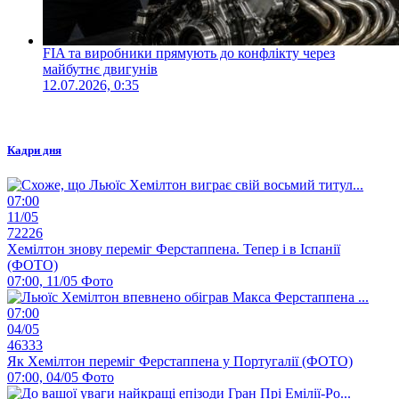
FIA та виробники прямують до конфлікту через
майбутнє двигунів
12.07.2026, 0:35
Кадри дня
07:00
11/05
72226
Хемілтон знову переміг Ферстаппена. Тепер і в Іспанії
(ФОТО)
07:00, 11/05
Фото
07:00
04/05
46333
Як Хемілтон переміг Ферстаппена у Португалії (ФОТО)
07:00, 04/05
Фото