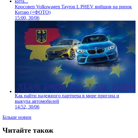
Кросовер Volkswagen Tayron L PHEV вийшов на ринок
Китаю (+ФОТО)
15:00, 30/06
Как найти надежного партнера в мире пригона и
выкупа автомобилей
14:52, 30/06
Більше новин
Читайте також