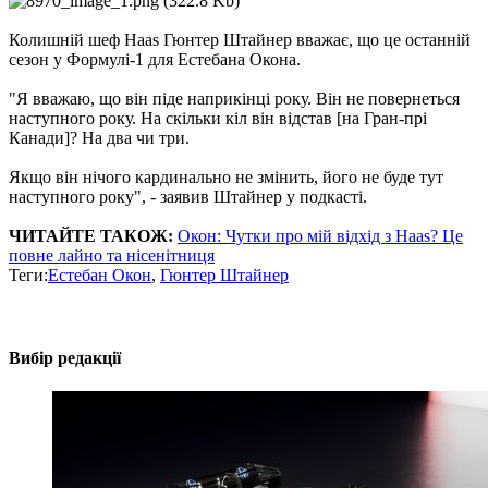
Колишній шеф Haas Гюнтер Штайнер вважає, що це останній
сезон у Формулі-1 для Естебана Окона.
"Я вважаю, що він піде наприкінці року. Він не повернеться
наступного року. На скільки кіл він відстав [на Гран-прі
Канади]? На два чи три.
Якщо він нічого кардинально не змінить, його не буде тут
наступного року", - заявив Штайнер у подкасті.
ЧИТАЙТЕ ТАКОЖ:
Окон: Чутки про мій відхід з Haas? Це
повне лайно та нісенітниця
Теги:
Естебан Окон
,
Гюнтер Штайнер
Вибір редакції