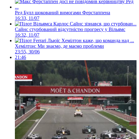
Ред Булл шокований вимогами Ферстаппена
16:33, 11/07
Сайнс стурбований відсутністю прогресу у Вільямс
16:32, 11/07
Хемілтон: Ми знаємо, де маємо проблеми
23:55, 30/06
21:46