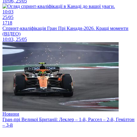
10:06, 25/05
10:03
25/05
1718
Спринт-кваліфікація Гран Прі Канади-2026. Кращі моменти
(ВІДЕО)
10:03, 25/05
Новини
Гран-прі Великої Британії: Леклер – 1-й, Рассел – 2-й, Гемілтон
– 3-й