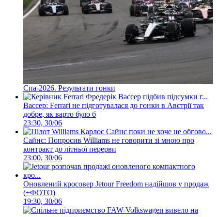
Спа-2026. Результати гонки
Вассер: Ferrari не підготувалася до гонки в Австрії так
добре, як варто було б
23:30, 30/06
Сайнс: Попросив Williams не говорити зі мною про
контракт до літньої перерви
23:00, 30/06
Оновлений кросовер Jetour Freedom надійшов у продаж
(+ФОТО)
19:30, 30/06