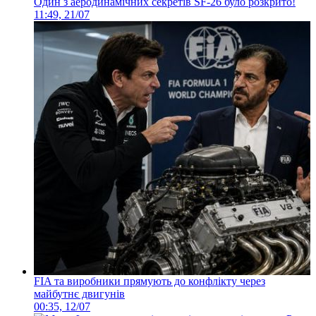
Один з аеродинамічних секретів SF-26 було розкрито!
11:49, 21/07
FIA та виробники прямують до конфлікту через
майбутнє двигунів
00:35, 12/07