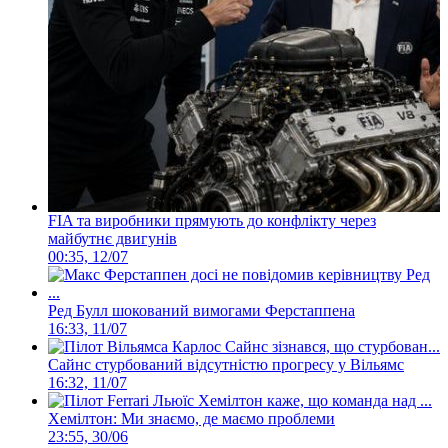
FIA та виробники прямують до конфлікту через
майбутнє двигунів
00:35, 12/07
Ред Булл шокований вимогами Ферстаппена
16:33, 11/07
Сайнс стурбований відсутністю прогресу у Вільямс
16:32, 11/07
Хемілтон: Ми знаємо, де маємо проблеми
23:55, 30/06