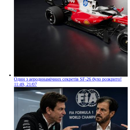
Один з аеродинамічних секретів SF-26 було розкрито!
11:49, 21/07