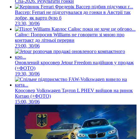
Спа-2026. Результати гонки
Вассер: Ferrari не підготувалася до гонки в Австрії так
добре, як варто було б
23:30, 30/06
Сайнс: Попросив Williams не говорити зі мною про
контракт до літньої перерви
23:00, 30/06
Оновлений кросовер Jetour Freedom надійшов у продаж
(+ФОТО)
19:30, 30/06
Кросовер Volkswagen Tayron L PHEV вийшов на ринок
Китаю (+ФОТО)
15:00, 30/06