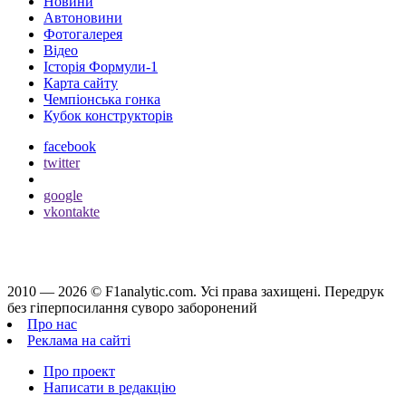
Новини
Автоновини
Фотогалерея
Відео
Історія Формули-1
Карта сайту
Чемпіонська гонка
Кубок конструкторів
facebook
twitter
google
vkontakte
2010 — 2026 ©
F1analytic.com.
Усi права захищенi. Передрук
без гіперпосилання суворо заборонений
Про нас
Реклама на сайті
Про проект
Написати в редакцію