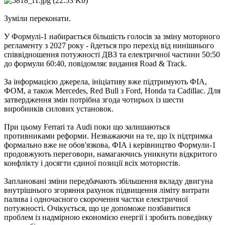
Зуміли переконати.
У Формулі-1 набирається більшість голосів за зміну моторного
регламенту з 2027 року - йдеться про перехід від нинішнього
співвідношення потужності ДВЗ та електричної частини 50:50
до формули 60:40, повідомляє видання Road & Track.
За інформацією джерела, ініціативу вже підтримують ФІА,
ФОМ, а також Mercedes, Red Bull з Ford, Honda та Cadillac. Для
затвердження змін потрібна згода чотирьох із шести
виробників силових установок.
При цьому Ferrari та Audi поки що залишаються
противниками реформи. Незважаючи на те, що їх підтримка
формально вже не обов'язкова, ФІА і керівництво Формули-1
продовжують переговори, намагаючись уникнути відкритого
конфлікту і досягти єдиної позиції всіх мотористів.
Заплановані зміни передбачають збільшення вкладу двигуна
внутрішнього згоряння рахунок підвищення ліміту витрати
палива і одночасного скорочення частки електричної
потужності. Очікується, що це допоможе позбавитися
проблем із надмірною економією енергії і зробить поведінку