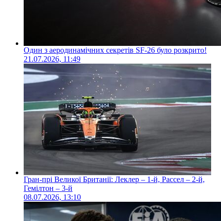
Один з аеродинамічних секретів SF-26 було розкрито!
21.07.2026, 11:49
Гран-прі Великої Британії: Леклер – 1-й, Рассел – 2-й,
Гемілтон – 3-й
08.07.2026, 13:10