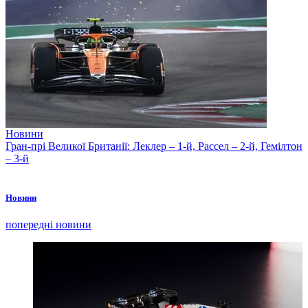
Новини
Гран-прі Великої Британії: Леклер – 1-й, Рассел – 2-й, Гемілтон
– 3-й
Новини
попередні новини