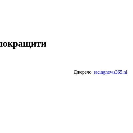
а покращити
Джерело:
racingnews365.nl