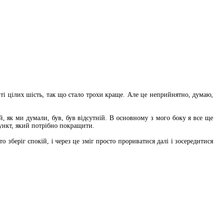
инті цілих шість, так що стало трохи краще. Але це неприйнятно, думаю,
, як ми думали, був, був відсутній. В основному з мого боку я все ще
пункт, який потрібно покращити.
о зберіг спокій, і через це зміг просто прориватися далі і зосередитися