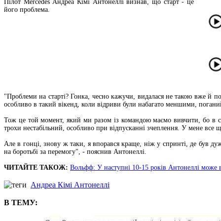
Пілот Mercedes Андреа Кімі Антонеллі визнав, що старт - це
його проблема.
"Проблеми на старті? Гонка, чесно кажучи, видалася не такою вже й пог
особливо в такий вікенд, коли відриви були набагато меншими, погани
Тож це той момент, який ми разом із командою маємо вивчити, бо в сп
трохи нестабільний, особливо при відпусканні зчеплення. У мене все щ
Але в гонці, знову ж таки, я впорався краще, ніж у спринті, де був дуж
на боротьбі за перемогу", - пояснив Антонеллі.
ЧИТАЙТЕ ТАКОЖ:
Вольфф: У наступні 10-15 років Антонеллі може в
Андреа Кімі Антонеллі
В ТЕМУ: