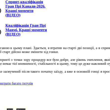
Спринт-кваліфікація
Гран Прі Канади-2026.
Кращі моменти
(ВІДЕО)
Кваліфікація Гран Прі
Маямі. Кращі моменти
(ВІДЕО)
аною в цьому плані. Здається, я втратив на старті дві позиції, а в спр
й старт дійсно може змінити хід гонки.
ринті з точки зору процедур все було добре, але рівень зчеплення, який
е немає тієї впевненості, стабільності в цьому, тому це дуже важливий 
е засмучений після такого початку заїзду, а вже в основній гонці я прост
играти багато титулів