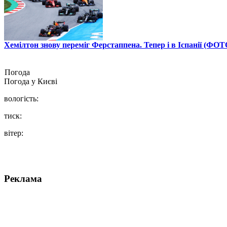
Хемілтон знову переміг Ферстаппена. Тепер і в Іспанії (ФОТ
Погода
Погода у
Києві
вологість:
тиск:
вітер:
Реклама