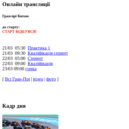
Онлайн трансляції
Гран-прі Китаю
до старту:
СТАРТ ВІДБУВСЯ!
21/03 05:30
Практика 1
21/03 09:30
Кваліфікація спринт
22/03 05:00
Спринт
22/03 09:00
Кваліфікація
23/03 09:00
гонка
[
Всі Гран-Прі
|
відео
|
фото
]
Кадр дня