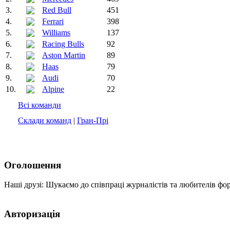
3.
Red Bull
451
4.
Ferrari
398
5.
Williams
137
6.
Racing Bulls
92
7.
Aston Martin
89
8.
Haas
79
9.
Audi
70
10.
Alpine
22
Всі команди
Склади команд
|
Гран-Прі
Оголошення
Наші друзі: Шукаємо до співпраці журналістів та любителів фо
Авторизація