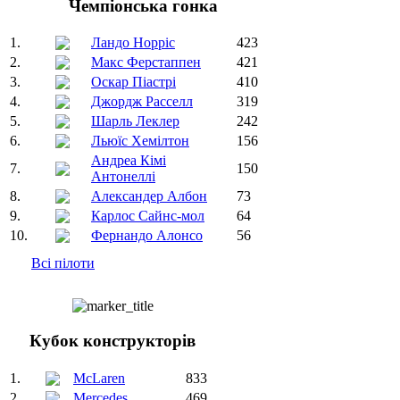
Чемпіонська гонка
1.
Ландо Норріс
423
2.
Макс Ферстаппен
421
3.
Оскар Піастрі
410
4.
Джордж Расселл
319
5.
Шарль Леклер
242
6.
Льюїс Хемілтон
156
Андреа Кімі
7.
150
Антонеллі
8.
Александер Албон
73
9.
Карлос Сайнс-мол
64
10.
Фернандо Алонсо
56
Всі пілоти
Кубок конструкторів
1.
McLaren
833
2.
Mercedes
469