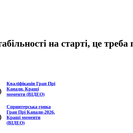
абільності на старті, це треб
Кваліфікація Гран Прі
Канади. Кращі
моменти (ВІДЕО)
Спринтерська гонка
Гран Прі Канади-2026.
Кращі моменти
(ВІДЕО)