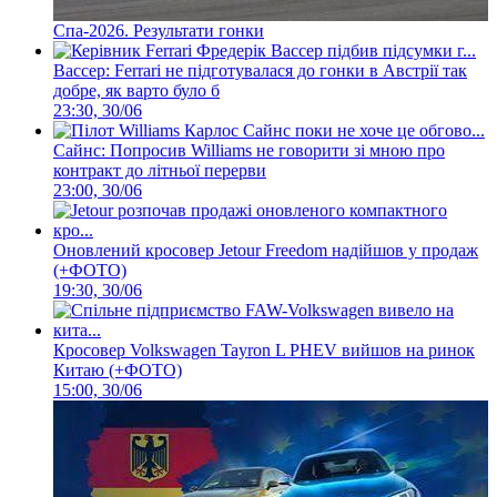
Спа-2026. Результати гонки
Вассер: Ferrari не підготувалася до гонки в Австрії так
добре, як варто було б
23:30, 30/06
Сайнс: Попросив Williams не говорити зі мною про
контракт до літньої перерви
23:00, 30/06
Оновлений кросовер Jetour Freedom надійшов у продаж
(+ФОТО)
19:30, 30/06
Кросовер Volkswagen Tayron L PHEV вийшов на ринок
Китаю (+ФОТО)
15:00, 30/06