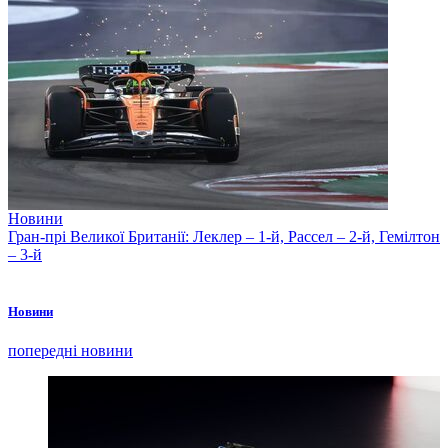
Новини
Гран-прі Великої Британії: Леклер – 1-й, Рассел – 2-й, Гемілтон
– 3-й
Новини
попередні новини