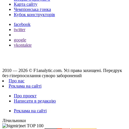
Карта сайту
Чемпіонська гонка
Кубок конструкторів
facebook
twitter
google
vkontakte
2010 — 2026 ©
F1analytic.com.
Усi права захищенi. Передрук
без гіперпосилання суворо заборонений
Про нас
Реклама на сайті
Про проект
Написати в редакцію
Реклама на сайті
Лічильники