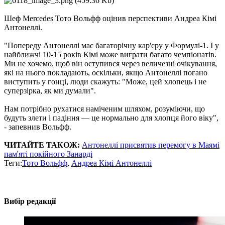
Шеф Mercedes Тото Вольфф оцінив перспективи Андреа Кімі
Антонеллі.
"Попереду Антонеллі має багаторічну кар'єру у Формулі-1. І у
найближчі 10-15 років Кімі може виграти багато чемпіонатів.
Ми не хочемо, щоб він оступився через величезні очікування,
які на нього покладають, оскільки, якщо Антонеллі погано
виступить у гонці, люди скажуть: "Може, цей хлопець і не
суперзірка, як ми думали".
Нам потрібно рухатися наміченим шляхом, розуміючи, що
будуть злети і падіння — це нормально для хлопця його віку",
- запевнив Вольфф.
ЧИТАЙТЕ ТАКОЖ:
Антонеллі присвятив перемогу в Маямі
пам'яті покійного Занарді
Теги:
Тото Вольфф
,
Андреа Кімі Антонеллі
Вибір редакції