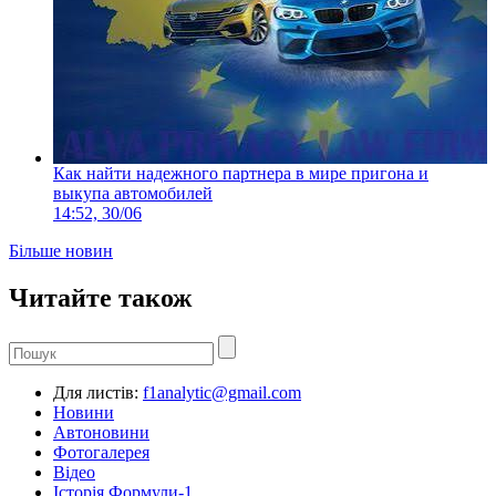
Как найти надежного партнера в мире пригона и
выкупа автомобилей
14:52, 30/06
Більше новин
Читайте також
Для листів:
f1analytic@gmail.com
Новини
Автоновини
Фотогалерея
Відео
Історія Формули-1