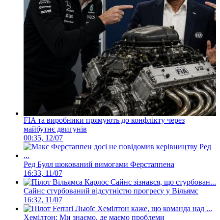
FIA та виробники прямують до конфлікту через
майбутнє двигунів
00:35, 12/07
Ред Булл шокований вимогами Ферстаппена
16:33, 11/07
Сайнс стурбований відсутністю прогресу у Вільямс
16:32, 11/07
Хемілтон: Ми знаємо, де маємо проблеми