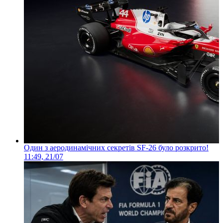
Один з аеродинамічних секретів SF-26 було розкрито!
11:49, 21/07