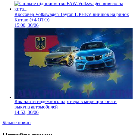
Кросовер Volkswagen Tayron L PHEV вийшов на ринок
Китаю (+ФОТО)
15:00, 30/06
Как найти надежного партнера в мире пригона и
выкупа автомобилей
14:52, 30/06
Більше новин