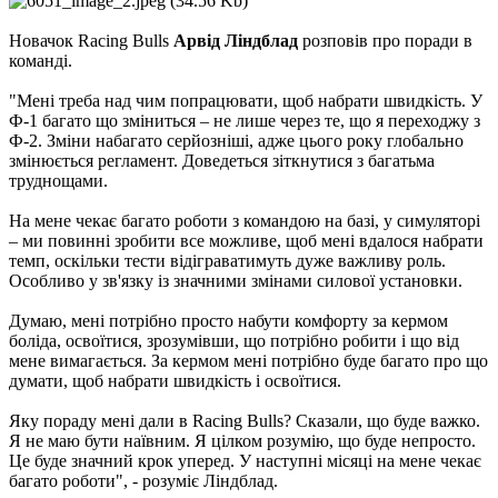
Новачок Racing Bulls
Арвід Ліндблад
розповів про поради в
команді.
"Мені треба над чим попрацювати, щоб набрати швидкість. У
Ф-1 багато що зміниться – не лише через те, що я переходжу з
Ф-2. Зміни набагато серйозніші, адже цього року глобально
змінюється регламент. Доведеться зіткнутися з багатьма
труднощами.
На мене чекає багато роботи з командою на базі, у симуляторі
– ми повинні зробити все можливе, щоб мені вдалося набрати
темп, оскільки тести відіграватимуть дуже важливу роль.
Особливо у зв'язку із значними змінами силової установки.
Думаю, мені потрібно просто набути комфорту за кермом
боліда, освоїтися, зрозумівши, що потрібно робити і що від
мене вимагається. За кермом мені потрібно буде багато про що
думати, щоб набрати швидкість і освоїтися.
Яку пораду мені дали в Racing Bulls? Сказали, що буде важко.
Я не маю бути наївним. Я цілком розумію, що буде непросто.
Це буде значний крок уперед. У наступні місяці на мене чекає
багато роботи", - розуміє Ліндблад.