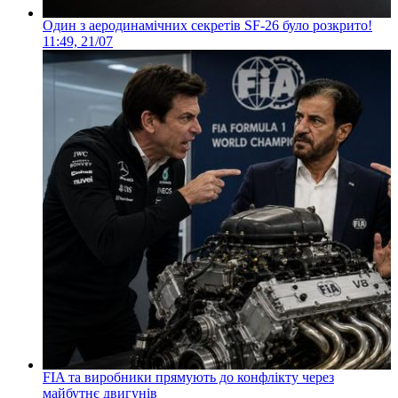
Один з аеродинамічних секретів SF-26 було розкрито!
11:49, 21/07
FIA та виробники прямують до конфлікту через
майбутнє двигунів