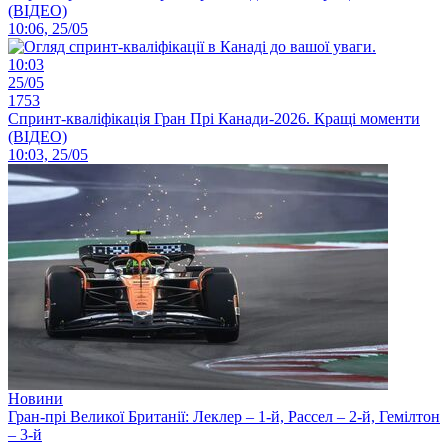
(ВІДЕО)
10:06, 25/05
10:03
25/05
1753
Спринт-кваліфікація Гран Прі Канади-2026. Кращі моменти
(ВІДЕО)
10:03, 25/05
Новини
Гран-прі Великої Британії: Леклер – 1-й, Рассел – 2-й, Гемілтон
– 3-й