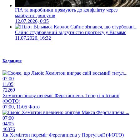
FIA та виробники прямують до конфлікту через
майбутнє двигунів
12.07.2026, 0:35
Сайнс стурбований відсутністю прогресу у Вільямс
11.07.2026, 16:32
Кадри дня
07:00
11/05
72269
Хемілтон знову переміг Ферстаппена. Тепер і в Іспанії
(ФОТО)
07:00, 11/05
Фото
07:00
04/05
46376
Як Хемілтон переміг Ферстаппена у Португалії (ФОТО)