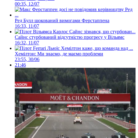
00:35, 12/07
Ред Булл шокований вимогами Ферстаппена
16:33, 11/07
Сайнс стурбований відсутністю прогресу у Вільямс
16:32, 11/07
Хемілтон: Ми знаємо, де маємо проблеми
23:55, 30/06
21:46