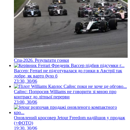
Спа-2026. Результати гонки
Вассер: Ferrari не підготувалася до гонки в Австрії так
добре, як варто було б
23:30, 30/06
Сайнс: Попросив Williams не говорити зі мною про
контракт до літньої перерви
23:00, 30/06
Оновлений кросовер Jetour Freedom надійшов у продаж
(+ФОТО)
19:30, 30/06