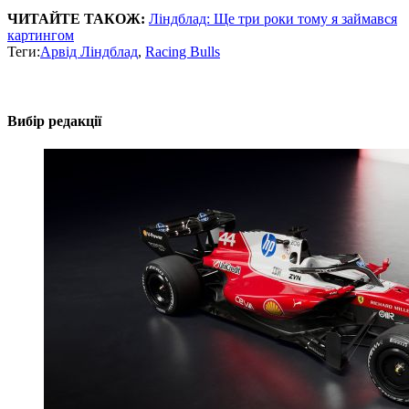
ЧИТАЙТЕ ТАКОЖ:
Ліндблад: Ще три роки тому я займався
картингом
Теги:
Арвід Ліндблад
,
Racing Bulls
Вибір редакції