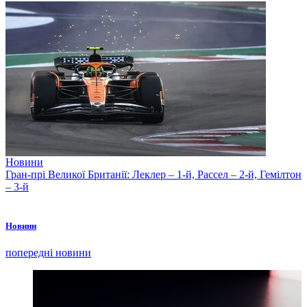
Новини
Гран-прі Великої Британії: Леклер – 1-й, Рассел – 2-й, Гемілтон
– 3-й
Новини
попередні новини