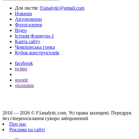
Для листів:
f1analytic@gmail.com
Новини
Автоновини
Фотогалерея
Відео
Історія Формули-1
Карта сайту
Чемпіонська гонка
Кубок конструкторів
facebook
twitter
google
vkontakte
2010 — 2026 ©
F1analytic.com.
Усi права захищенi. Передрук
без гіперпосилання суворо заборонений
Про нас
Реклама на сайті