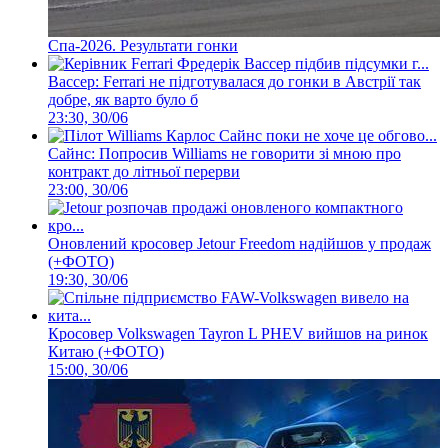
Спа-2026. Результати гонки
Вассер: Ferrari не підготувалася до гонки в Австрії так
добре, як варто було б
23:30, 30/06
Сайнс: Попросив Williams не говорити зі мною про
контракт до літньої перерви
23:00, 30/06
Оновлений кросовер Jetour Freedom надійшов у продаж
(+ФОТО)
19:30, 30/06
Кросовер Volkswagen Tayron L PHEV вийшов на ринок
Китаю (+ФОТО)
15:00, 30/06