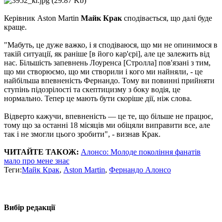
Керівник Aston Martin
Майк Крак
сподівається, що далі буде
краще.
"Мабуть, це дуже важко, і я сподіваюся, що ми не опинимося в
такій ситуації, як раніше [в його кар'єрі], але це залежить від
нас. Більшість запевнень Лоуренса [Стролла] пов'язані з тим,
що ми створюємо, що ми створили і кого ми найняли, - це
найбільша впевненість Фернандо. Тому ви повинні прийняти
ступінь підозрілості та скептицизму з боку водія, це
нормально. Тепер це мають бути скоріше дії, ніж слова.
Відверто кажучи, впевненість — це те, що більше не працює,
тому що за останні 18 місяців ми обіцяли виправити все, але
так і не змогли цього зробити", - визнав Крак.
ЧИТАЙТЕ ТАКОЖ:
Алонсо: Молоде покоління фанатів
мало про мене знає
Теги:
Майк Крак
,
Aston Martin
,
Фернандо Алонсо
Вибір редакції