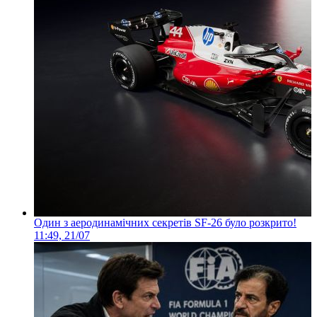
Один з аеродинамічних секретів SF-26 було розкрито!
11:49, 21/07