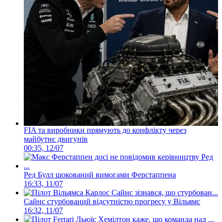
FIA та виробники прямують до конфлікту через
майбутнє двигунів
00:35, 12/07
Ред Булл шокований вимогами Ферстаппена
16:33, 11/07
Сайнс стурбований відсутністю прогресу у Вільямс
16:32, 11/07