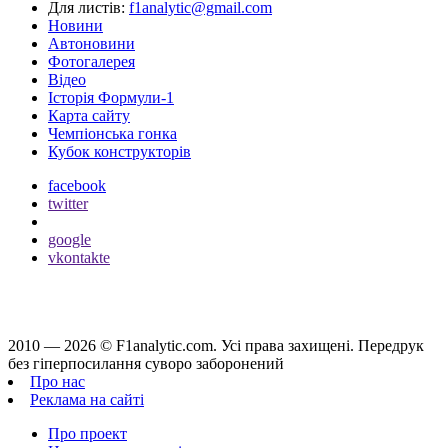
Для листів:
f1analytic@gmail.com
Новини
Автоновини
Фотогалерея
Відео
Історія Формули-1
Карта сайту
Чемпіонська гонка
Кубок конструкторів
facebook
twitter
google
vkontakte
2010 — 2026 ©
F1analytic.com.
Усi права захищенi. Передрук
без гіперпосилання суворо заборонений
Про нас
Реклама на сайті
Про проект