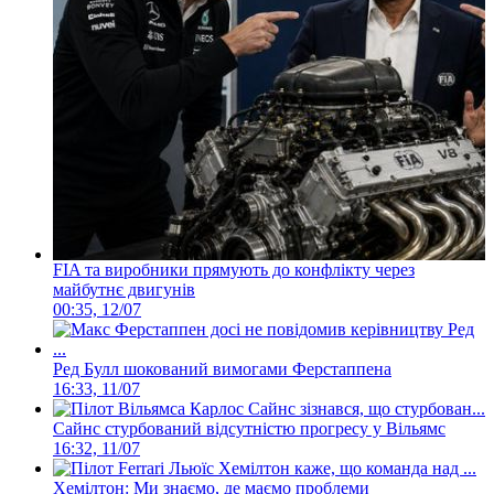
FIA та виробники прямують до конфлікту через
майбутнє двигунів
00:35, 12/07
Ред Булл шокований вимогами Ферстаппена
16:33, 11/07
Сайнс стурбований відсутністю прогресу у Вільямс
16:32, 11/07
Хемілтон: Ми знаємо, де маємо проблеми