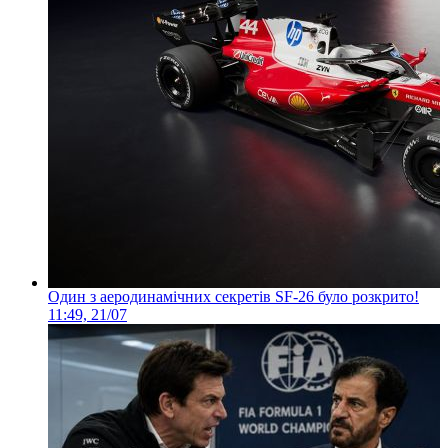
Один з аеродинамічних секретів SF-26 було розкрито!
11:49, 21/07