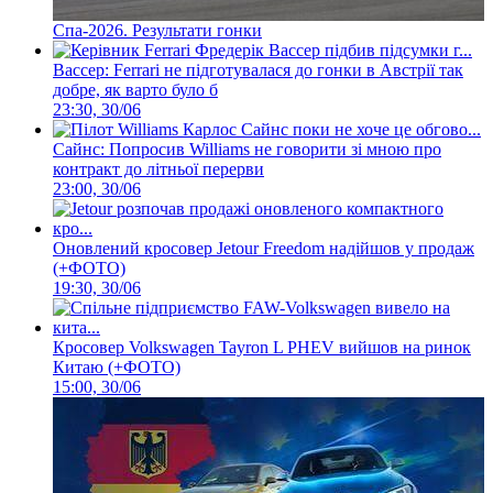
Спа-2026. Результати гонки
Вассер: Ferrari не підготувалася до гонки в Австрії так
добре, як варто було б
23:30, 30/06
Сайнс: Попросив Williams не говорити зі мною про
контракт до літньої перерви
23:00, 30/06
Оновлений кросовер Jetour Freedom надійшов у продаж
(+ФОТО)
19:30, 30/06
Кросовер Volkswagen Tayron L PHEV вийшов на ринок
Китаю (+ФОТО)
15:00, 30/06