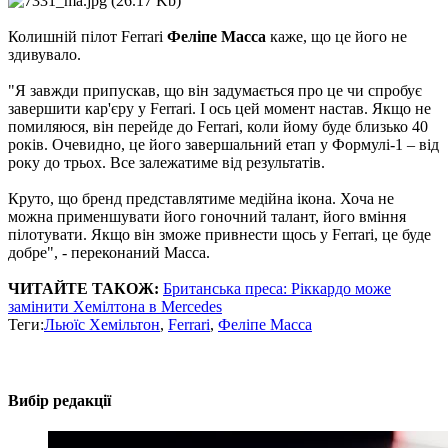
Колишній пілот Ferrari
Феліпе Масса
каже, що це його не
здивувало.
"Я завжди припускав, що він задумається про це чи спробує
завершити кар'єру у Ferrari. І ось цей момент настав. Якщо не
помиляюся, він перейде до Ferrari, коли йому буде близько 40
років. Очевидно, це його завершальний етап у Формулі-1 – від
року до трьох. Все залежатиме від результатів.
Круто, що бренд представлятиме медійна ікона. Хоча не
можна применшувати його гоночний талант, його вміння
пілотувати. Якщо він зможе привнести щось у Ferrari, це буде
добре", - переконаний Масса.
ЧИТАЙТЕ ТАКОЖ:
Британська преса: Ріккардо може
замінити Хемілтона в Mercedes
Теги:
Льюїс Хемільтон
,
Ferrari
,
Феліпе Масса
Вибір редакції