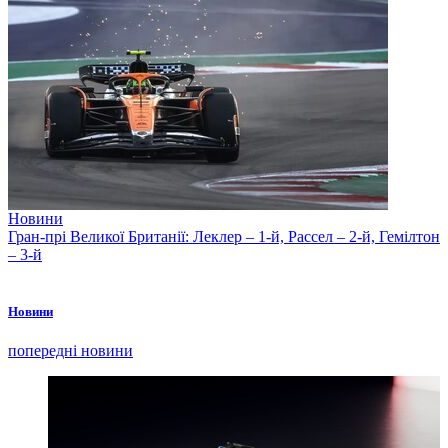
Новини
Гран-прі Великої Британії: Леклер – 1-й, Рассел – 2-й, Гемілтон
– 3-й
Новини
попередні новини