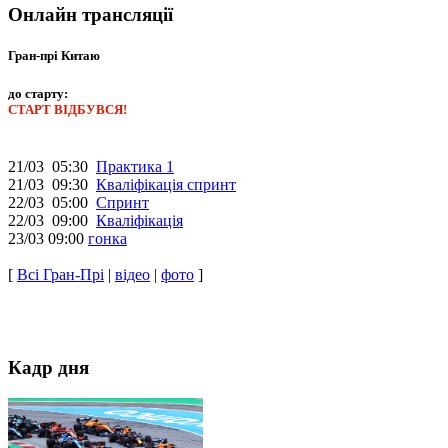
Онлайн трансляції
Гран-прі Китаю
до старту:
СТАРТ ВІДБУВСЯ!
21/03 05:30
Практика 1
21/03 09:30
Кваліфікація спринт
22/03 05:00
Спринт
22/03 09:00
Кваліфікація
23/03 09:00
гонка
[
Всі Гран-Прі
|
відео
|
фото
]
Кадр дня