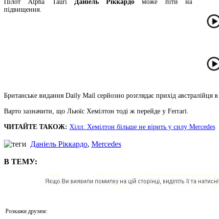
Пілот Alpha Tauri
Даніель Ріккардо
може піти на
підвищення.
Британське видання Daily Mail серйозно розглядає прихід австралійця в
Варто зазначити, що Льюїс Хемілтон тоді ж перейде у Ferrari.
ЧИТАЙТЕ ТАКОЖ:
Хілл: Хемілтон більше не вірить у силу Mercedes
Даніель Ріккардо
,
Mercedes
В ТЕМУ:
Розкажи друзям: