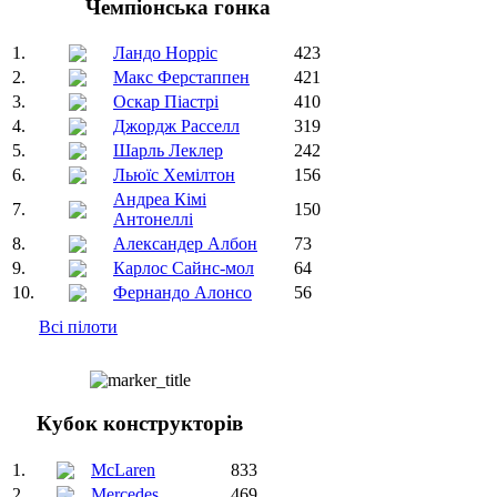
Чемпіонська гонка
1.
Ландо Норріс
423
2.
Макс Ферстаппен
421
3.
Оскар Піастрі
410
4.
Джордж Расселл
319
5.
Шарль Леклер
242
6.
Льюїс Хемілтон
156
Андреа Кімі
7.
150
Антонеллі
8.
Александер Албон
73
9.
Карлос Сайнс-мол
64
10.
Фернандо Алонсо
56
Всі пілоти
Кубок конструкторів
1.
McLaren
833
2.
Mercedes
469