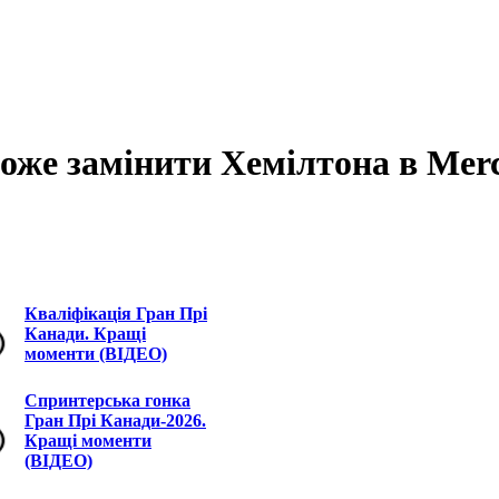
оже замінити Хемілтона в Mer
Кваліфікація Гран Прі
Канади. Кращі
моменти (ВІДЕО)
Спринтерська гонка
Гран Прі Канади-2026.
Кращі моменти
(ВІДЕО)