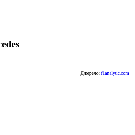
cedes
Джерело:
f1analytic.com