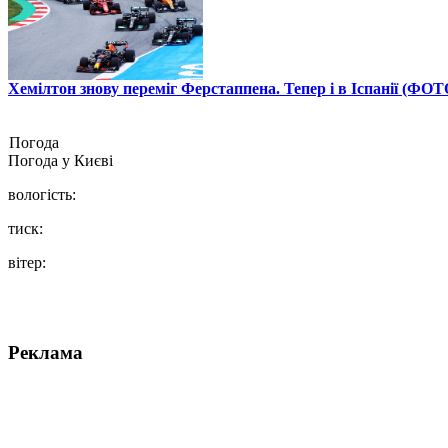
Хемілтон знову переміг Ферстаппена. Тепер і в Іспанії (ФОТ
Погода
Погода у
Києві
вологість:
тиск:
вітер:
Реклама