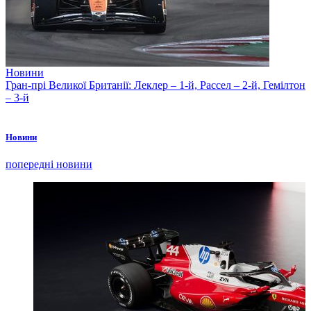
Новини
Гран-прі Великої Британії: Леклер – 1-й, Рассел – 2-й, Гемілтон
– 3-й
Новини
попередні новини