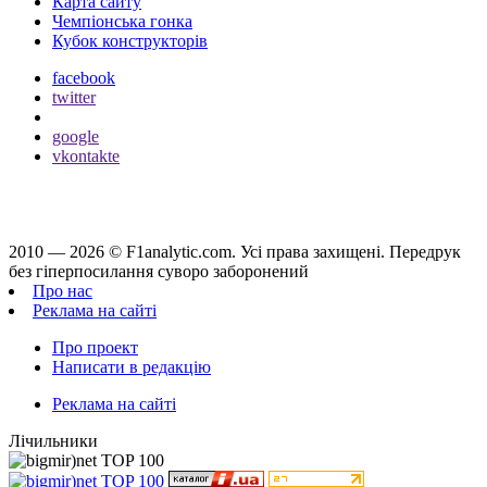
Карта сайту
Чемпіонська гонка
Кубок конструкторів
facebook
twitter
google
vkontakte
2010 — 2026 ©
F1analytic.com.
Усi права захищенi. Передрук
без гіперпосилання суворо заборонений
Про нас
Реклама на сайті
Про проект
Написати в редакцію
Реклама на сайті
Лічильники