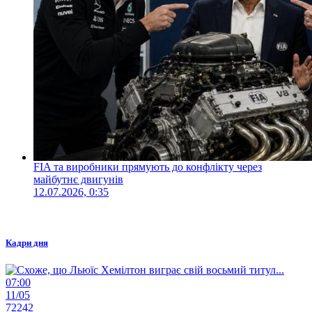
FIA та виробники прямують до конфлікту через
майбутнє двигунів
12.07.2026, 0:35
Кадри дня
07:00
11/05
72242