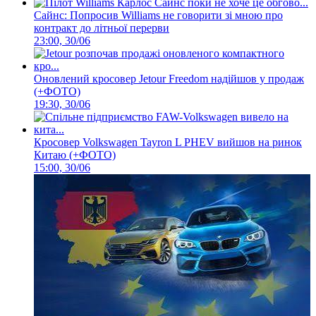
Сайнс: Попросив Williams не говорити зі мною про
контракт до літньої перерви
23:00, 30/06
Оновлений кросовер Jetour Freedom надійшов у продаж
(+ФОТО)
19:30, 30/06
Кросовер Volkswagen Tayron L PHEV вийшов на ринок
Китаю (+ФОТО)
15:00, 30/06