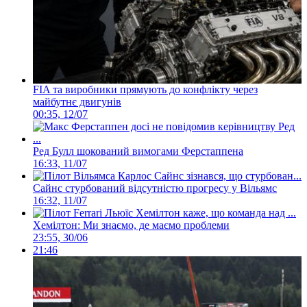
FIA та виробники прямують до конфлікту через
майбутнє двигунів
00:35, 12/07
Ред Булл шокований вимогами Ферстаппена
16:33, 11/07
Сайнс стурбований відсутністю прогресу у Вільямс
16:32, 11/07
Хемілтон: Ми знаємо, де маємо проблеми
23:55, 30/06
21:46