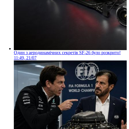
Один з аеродинамічних секретів SF-26 було розкрито!
11:49, 21/07