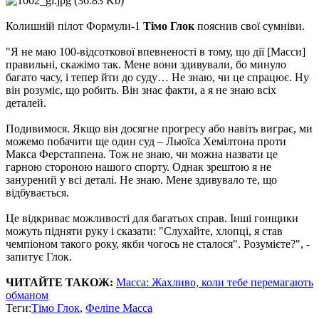
Колишній пілот Формули-1
Тімо Глок
пояснив свої сумніви.
"Я не маю 100-відсоткової впевненості в тому, що дії [Масси]
правильні, скажімо так. Мене вони здивували, бо минуло
багато часу, і тепер йти до суду… Не знаю, чи це спрацює. Ну
він розуміє, що робить. Він знає факти, а я не знаю всіх
деталей.
Подивимося. Якщо він досягне прогресу або навіть виграє, ми
можемо побачити ще один суд – Льюїса Хемілтона проти
Макса Ферстаппена. Тож не знаю, чи можна назвати це
гарною стороною нашого спорту. Однак зрештою я не
занурений у всі деталі. Не знаю. Мене здивувало те, що
відбувається.
Це відкриває можливості для багатьох справ. Інші гонщики
можуть підняти руку і сказати: "Слухайте, хлопці, я став
чемпіоном такого року, якби чогось не сталося". Розумієте?", -
запитує Глок.
ЧИТАЙТЕ ТАКОЖ:
Масса: Жахливо, коли тебе перемагають
обманом
Теги:
Тімо Глок
,
Феліпе Масса