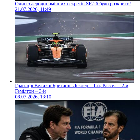
Один з аеродинамічних секретів SF-26 було розкрито!
21.07.2026, 11:49
Гран-прі Великої Британії: Леклер – 1-й, Рассел – 2-й,
Гемілтон – 3-й
08.07.2026, 13:10