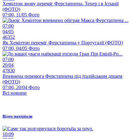
Хемілтон знову переміг Ферстаппена. Тепер і в Іспанії
(ФОТО)
07:00, 11/05
Фото
07:00
04/05
46352
Як Хемілтон переміг Ферстаппена у Португалії (ФОТО)
07:00, 04/05
Фото
07:00
20/04
47830
Впевнена перемога Ферстаппена під італійським дощем
(ФОТО)
07:00, 20/04
Фото
Всі новини
Відео матеріали
10:09