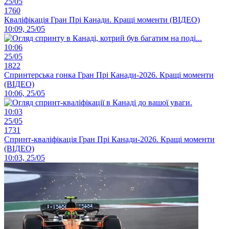
25/05
1760
Кваліфікація Гран Прі Канади. Кращі моменти (ВІДЕО)
10:09, 25/05
10:06
25/05
1822
Спринтерська гонка Гран Прі Канади-2026. Кращі моменти
(ВІДЕО)
10:06, 25/05
10:03
25/05
1731
Спринт-кваліфікація Гран Прі Канади-2026. Кращі моменти
(ВІДЕО)
10:03, 25/05