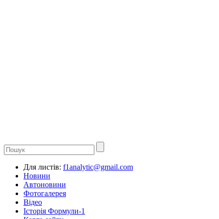
Для листів:
f1analytic@gmail.com
Новини
Автоновини
Фотогалерея
Відео
Історія Формули-1