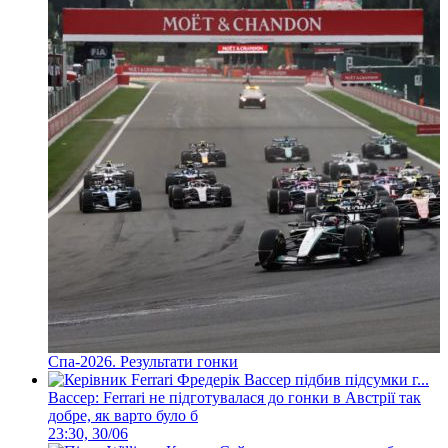
Спа-2026. Результати гонки
Вассер: Ferrari не підготувалася до гонки в Австрії так
добре, як варто було б
23:30, 30/06