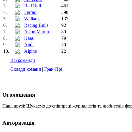
3.
Red Bull
451
4.
Ferrari
398
5.
Williams
137
6.
Racing Bulls
92
7.
Aston Martin
89
8.
Haas
79
9.
Audi
70
10.
Alpine
22
Всі команди
Склади команд
|
Гран-Прі
Оголошення
Наші друзі: Шукаємо до співпраці журналістів та любителів фо
Авторизація