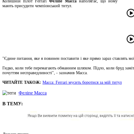
Колишній пілот Ferrari
Феліпе Масса
наполягає, що йому
мають присудити чемпіонський титул.
"Єдине питання, яке я повинен поставити і яке прямо зараз ставлять мої
Гидко, коли тебе перемагають обманним шляхом. Підло, коли бруд заміт
почуттям несправедливості", - зазначив Масса.
ЧИТАЙТЕ ТАКОЖ:
Масса: Ferrari мусить боротися за мій титул
Феліпе Масса
В ТЕМУ:
Розкажи друзям: