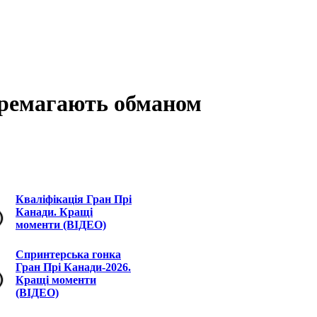
еремагають обманом
Кваліфікація Гран Прі
Канади. Кращі
моменти (ВІДЕО)
Спринтерська гонка
Гран Прі Канади-2026.
Кращі моменти
(ВІДЕО)