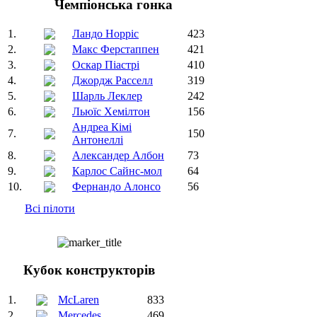
Чемпіонська гонка
1.
Ландо Норріс
423
2.
Макс Ферстаппен
421
3.
Оскар Піастрі
410
4.
Джордж Расселл
319
5.
Шарль Леклер
242
6.
Льюїс Хемілтон
156
Андреа Кімі
7.
150
Антонеллі
8.
Александер Албон
73
9.
Карлос Сайнс-мол
64
10.
Фернандо Алонсо
56
Всі пілоти
Кубок конструкторів
1.
McLaren
833
2.
Mercedes
469