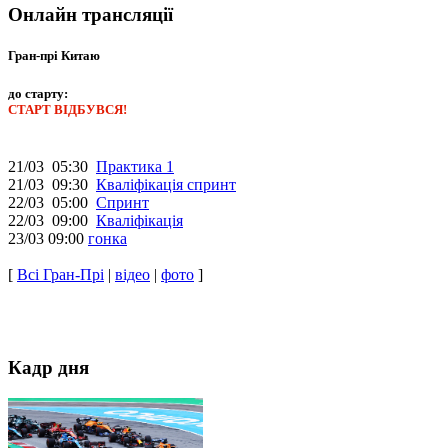
Онлайн трансляції
Гран-прі Китаю
до старту:
СТАРТ ВІДБУВСЯ!
21/03 05:30
Практика 1
21/03 09:30
Кваліфікація спринт
22/03 05:00
Спринт
22/03 09:00
Кваліфікація
23/03 09:00
гонка
[
Всі Гран-Прі
|
відео
|
фото
]
Кадр дня