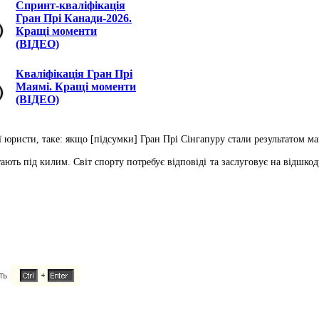
Спринт-кваліфікація
Гран Прі Канади-2026.
Кращі моменти
(ВІДЕО)
Кваліфікація Гран Прі
Маямі. Кращі моменти
(ВІДЕО)
 юристи, таке: якщо [підсумки] Гран Прі Сінгапуру стали результатом ман
ають під килим. Світ спорту потребує відповіді та заслуговує на відшкод