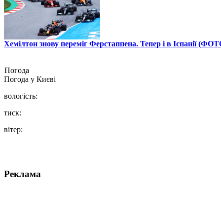
Хемілтон знову переміг Ферстаппена. Тепер і в Іспанії (ФОТ
Погода
Погода у
Києві
вологість:
тиск:
вітер:
Реклама