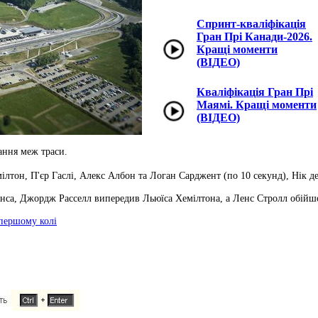
Спринт-кваліфікація
Гран Прі Канади-2026.
Кращі моменти
(ВІДЕО)
Кваліфікація Гран Прі
Маямі. Кращі моменти
(ВІДЕО)
ання меж траси.
тон, П'єр Гаслі, Алекс Албон та Логан Сарджент (по 10 секунд), Нік де 
са, Джордж Расселл випередив Льюїса Хемілтона, а Ленс Стролл обійшо
 першому колі