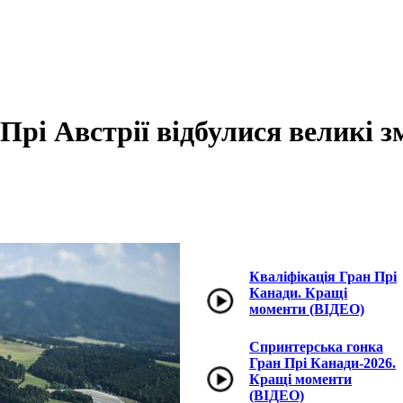
 Прі Австрії відбулися великі з
Кваліфікація Гран Прі
Канади. Кращі
моменти (ВІДЕО)
Спринтерська гонка
Гран Прі Канади-2026.
Кращі моменти
(ВІДЕО)