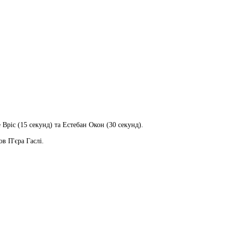
Вріс (15 секунд) та Естебан Окон (30 секунд).
в П'єра Гаслі.