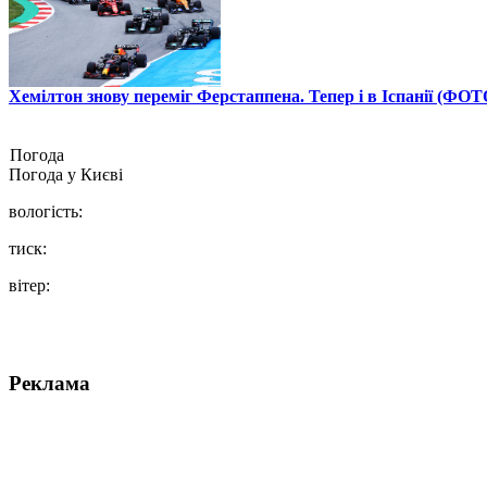
Хемілтон знову переміг Ферстаппена. Тепер і в Іспанії (ФОТ
Погода
Погода у
Києві
вологість:
тиск:
вітер:
Реклама