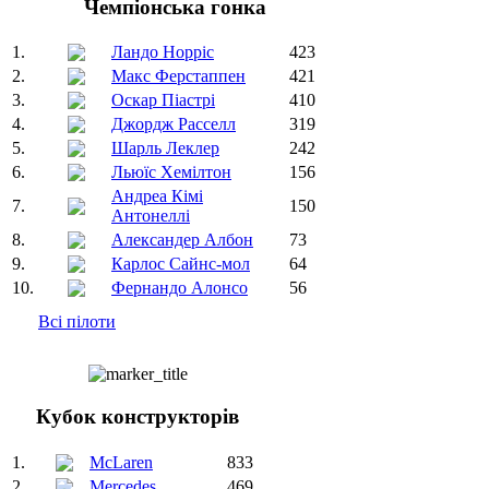
Чемпіонська гонка
1.
Ландо Норріс
423
2.
Макс Ферстаппен
421
3.
Оскар Піастрі
410
4.
Джордж Расселл
319
5.
Шарль Леклер
242
6.
Льюїс Хемілтон
156
Андреа Кімі
7.
150
Антонеллі
8.
Александер Албон
73
9.
Карлос Сайнс-мол
64
10.
Фернандо Алонсо
56
Всі пілоти
Кубок конструкторів
1.
McLaren
833
2.
Mercedes
469