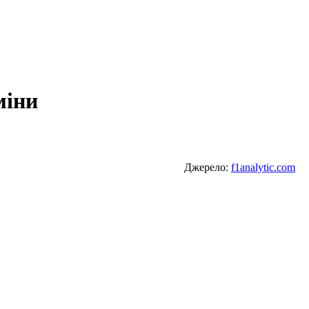
міни
Джерело:
f1analytic.com