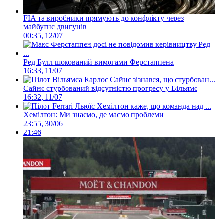
FIA та виробники прямують до конфлікту через
майбутнє двигунів
00:35, 12/07
Ред Булл шокований вимогами Ферстаппена
16:33, 11/07
Сайнс стурбований відсутністю прогресу у Вільямс
16:32, 11/07
Хемілтон: Ми знаємо, де маємо проблеми
23:55, 30/06
21:46