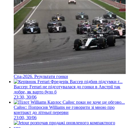
Спа-2026. Результати гонки
Вассер: Ferrari не підготувалася до гонки в Австрії так
добре, як варто було б
23:30, 30/06
Сайнс: Попросив Williams не говорити зі мною про
контракт до літньої перерви
23:00, 30/06