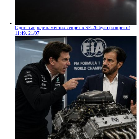
Один з аеродинамічних секретів SF-26 було розкрито!
11:49, 21/07