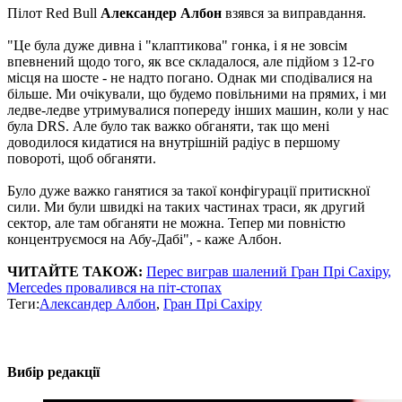
Пілот Red Bull
Александер Албон
взявся за виправдання.
"Це була дуже дивна і "клаптикова" гонка, і я не зовсім
впевнений щодо того, як все складалося, але підйом з 12-го
місця на шосте - не надто погано. Однак ми сподівалися на
більше. Ми очікували, що будемо повільними на прямих, і ми
ледве-ледве утримувалися попереду інших машин, коли у нас
була DRS. Але було так важко обганяти, так що мені
доводилося кидатися на внутрішній радіус в першому
повороті, щоб обганяти.
Було дуже важко ганятися за такої конфігурації притискної
сили. Ми були швидкі на таких частинах траси, як другий
сектор, але там обганяти не можна. Тепер ми повністю
концентруємося на Абу-Дабі", - каже Албон.
ЧИТАЙТЕ ТАКОЖ:
Перес виграв шалений Гран Прі Сахіру,
Mercedes провалився на піт-стопах
Теги:
Александер Албон
,
Гран Прі Сахіру
Вибір редакції