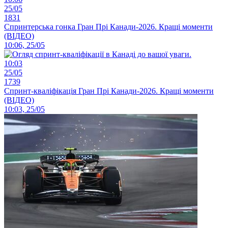
25/05
1831
Спринтерська гонка Гран Прі Канади-2026. Кращі моменти
(ВІДЕО)
10:06, 25/05
10:03
25/05
1739
Спринт-кваліфікація Гран Прі Канади-2026. Кращі моменти
(ВІДЕО)
10:03, 25/05