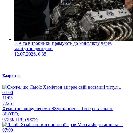
FIA та виробники прямують до конфлікту через
майбутнє двигунів
12.07.2026, 0:35
Кадри дня
07:00
11/05
72251
Хемілтон знову переміг Ферстаппена. Тепер і в Іспанії
(ФОТО)
07:00, 11/05
Фото
07:00