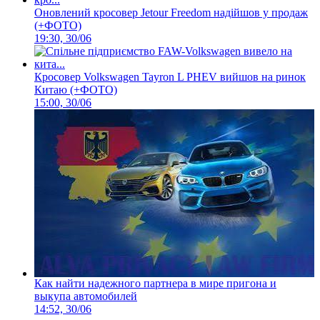
Оновлений кросовер Jetour Freedom надійшов у продаж
(+ФОТО)
19:30, 30/06
Кросовер Volkswagen Tayron L PHEV вийшов на ринок
Китаю (+ФОТО)
15:00, 30/06
Как найти надежного партнера в мире пригона и
выкупа автомобилей
14:52, 30/06