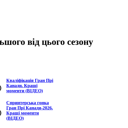
ьшого від цього сезону
Кваліфікація Гран Прі
Канади. Кращі
моменти (ВІДЕО)
Спринтерська гонка
Гран Прі Канади-2026.
Кращі моменти
(ВІДЕО)