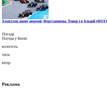
Хемілтон знову переміг Ферстаппена. Тепер і в Іспанії (ФОТ
Погода
Погода у
Києві
вологість:
тиск:
вітер:
Реклама