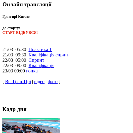
Онлайн трансляції
Гран-прі Китаю
до старту:
СТАРТ ВІДБУВСЯ!
21/03 05:30
Практика 1
21/03 09:30
Кваліфікація спринт
22/03 05:00
Спринт
22/03 09:00
Кваліфікація
23/03 09:00
гонка
[
Всі Гран-Прі
|
відео
|
фото
]
Кадр дня