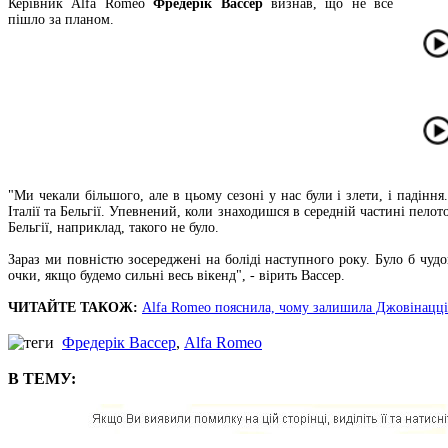
Керівник Alfa Romeo
Фредерік Вассер
визнав, що не все
пішло за планом.
"Ми чекали більшого, але в цьому сезоні у нас були і злети, і падіння
Італії та Бельгії. Упевнений, коли знаходишся в середній частині пел
Бельгії, наприклад, такого не було.
Зараз ми повністю зосереджені на боліді наступного року. Було б чуд
очки, якщо будемо сильні весь вікенд", - вірить Вассер.
ЧИТАЙТЕ ТАКОЖ:
Alfa Romeo пояснила, чому залишила Джовінацці
Фредерік Вассер
,
Alfa Romeo
В ТЕМУ: