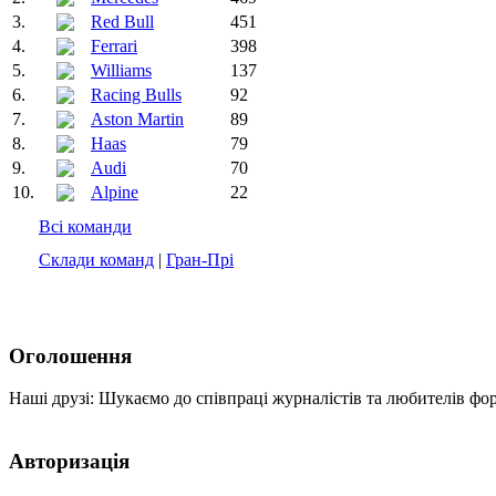
3.
Red Bull
451
4.
Ferrari
398
5.
Williams
137
6.
Racing Bulls
92
7.
Aston Martin
89
8.
Haas
79
9.
Audi
70
10.
Alpine
22
Всі команди
Склади команд
|
Гран-Прі
Оголошення
Наші друзі: Шукаємо до співпраці журналістів та любителів фо
Авторизація