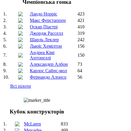
Чемпіонська гонка
1.
Ландо Норріс
423
2.
Макс Ферстаппен
421
3.
Оскар Піастрі
410
4.
Джордж Расселл
319
5.
Шарль Леклер
242
6.
Льюїс Хемілтон
156
Андреа Кімі
7.
150
Антонеллі
8.
Александер Албон
73
9.
Карлос Сайнс-мол
64
10.
Фернандо Алонсо
56
Всі пілоти
Кубок конструкторів
1.
McLaren
833
2.
Mercedes
469