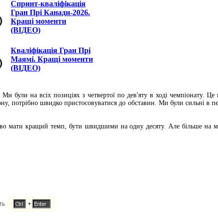
Спринт-кваліфікація
Гран Прі Канади-2026.
Кращі моменти
(ВІДЕО)
Кваліфікація Гран Прі
Маямі. Кращі моменти
(ВІДЕО)
. Ми були на всіх позиціях з четвертої по дев'яту в ході чемпіонату. Ц
отону, потрібно швидко пристосовуватися до обставин. Ми були сильні в 
ово мати кращий темп, бути швидшими на одну десяту. Але більше на ма