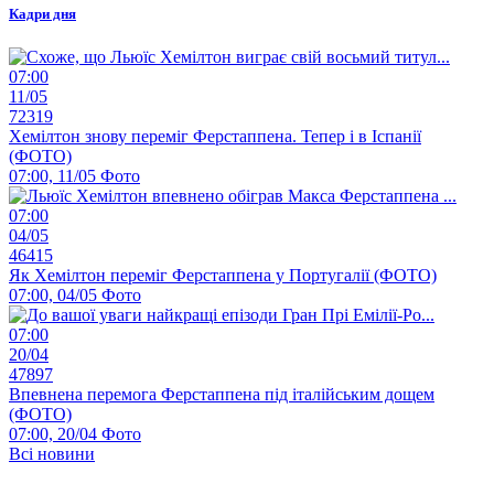
Кадри дня
07:00
11/05
72319
Хемілтон знову переміг Ферстаппена. Тепер і в Іспанії
(ФОТО)
07:00, 11/05
Фото
07:00
04/05
46415
Як Хемілтон переміг Ферстаппена у Португалії (ФОТО)
07:00, 04/05
Фото
07:00
20/04
47897
Впевнена перемога Ферстаппена під італійським дощем
(ФОТО)
07:00, 20/04
Фото
Всі новини