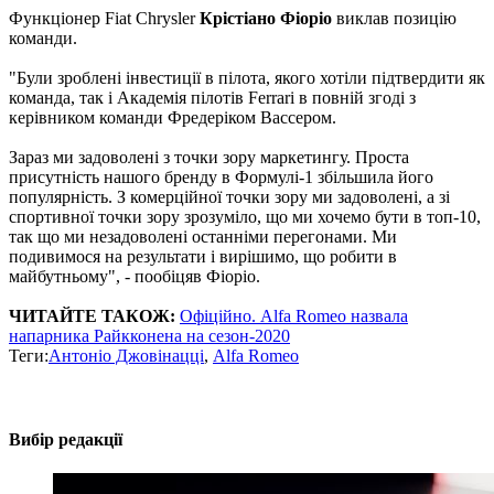
Функціонер Fiat Chrysler
Крістіано Фіоріо
виклав позицію
команди.
"Були зроблені інвестиції в пілота, якого хотіли підтвердити як
команда, так і Академія пілотів Ferrari в повній згоді з
керівником команди Фредеріком Вассером.
Зараз ми задоволені з точки зору маркетингу. Проста
присутність нашого бренду в Формулі-1 збільшила його
популярність. З комерційної точки зору ми задоволені, а зі
спортивної точки зору зрозуміло, що ми хочемо бути в топ-10,
так що ми незадоволені останніми перегонами. Ми
подивимося на результати і вирішимо, що робити в
майбутньому", - пообіцяв Фіоріо.
ЧИТАЙТЕ ТАКОЖ:
Офіційно. Alfa Romeo назвала
напарника Райкконена на сезон-2020
Теги:
Антоніо Джовінацці
,
Alfa Romeo
Вибір редакції