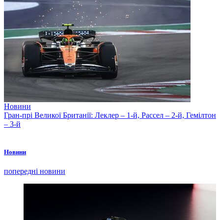
Новини
Гран-прі Великої Британії: Леклер – 1-й, Рассел – 2-й, Гемілтон
– 3-й
Новини
попередні новини