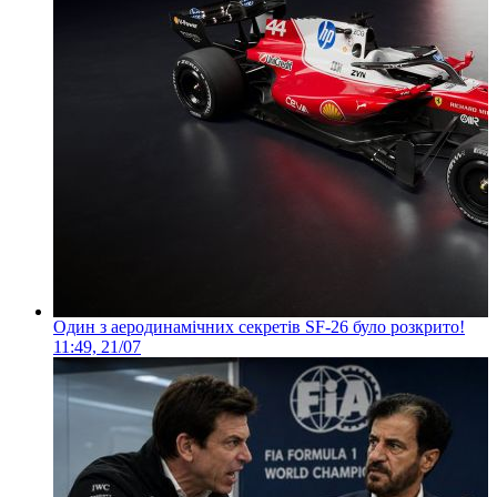
Один з аеродинамічних секретів SF-26 було розкрито!
11:49, 21/07