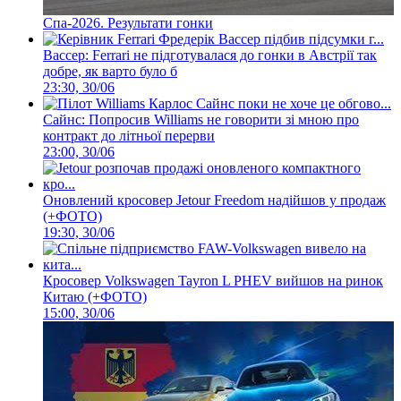
Спа-2026. Результати гонки
Вассер: Ferrari не підготувалася до гонки в Австрії так
добре, як варто було б
23:30, 30/06
Сайнс: Попросив Williams не говорити зі мною про
контракт до літньої перерви
23:00, 30/06
Оновлений кросовер Jetour Freedom надійшов у продаж
(+ФОТО)
19:30, 30/06
Кросовер Volkswagen Tayron L PHEV вийшов на ринок
Китаю (+ФОТО)
15:00, 30/06