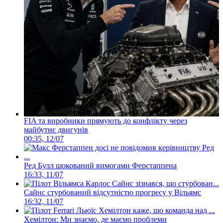
FIA та виробники прямують до конфлікту через
майбутнє двигунів
00:35, 12/07
Ред Булл шокований вимогами Ферстаппена
16:33, 11/07
Сайнс стурбований відсутністю прогресу у Вільямс
16:32, 11/07
Хемілтон: Ми знаємо, де маємо проблеми