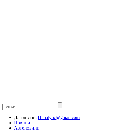
Для листів:
f1analytic@gmail.com
Новини
Автоновини