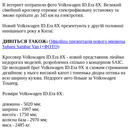
В інтернет потрапили фото Volkswagen ID.Era 8X. Великий
сімейний кросовер отримає електрифіковану установку та
зможе проїхати до 345 км на електротязі.
Новий Volkswagen ID.Era 8X презентують у другій половині
нинішнього року в Китаї.
ДИВІТЬСЯ ТАКОЖ:
Офіційна презентація нового мінівена
Subaru Sambar Van (+ФОТО)
Кросовер Volkswagen ID.Era 8X - новий представник лінійки
недорогих моделей, розроблених спільно з концерном SAIC.
Це молодший брат Volkswagen ID.Era 9X зі схожим стриманим
дизайном: у нього високий капот і тоненька діодна оптика на
всю ширину кузова. Недороге авто більше за Volkswagen
Touareg.
Розміри Volkswagen ID.Era 8X:
довжина - 5020 мм;
ширина - 1997 мм;
висота - 1750 мм;
колісна база - 2970 мм;
маса - 2485 кг.