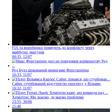
FIA та виробники прямують до конфлікту через
майбутнє двигунів
00:35, 12/07
Ред Булл шокований вимогами Ферстаппена
16:33, 11/07
Сайнс стурбований відсутністю прогресу у Вільямс
16:32, 11/07
Хемілтон: Ми знаємо, де маємо проблеми
23:55, 30/06
21:46