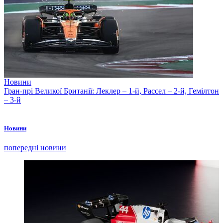
Новини
Гран-прі Великої Британії: Леклер – 1-й, Рассел – 2-й, Гемілтон
– 3-й
Новини
попередні новини