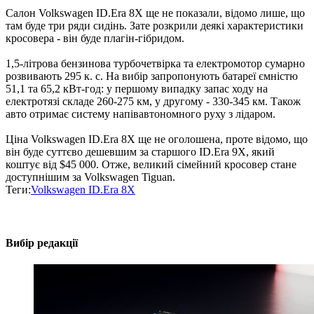
Салон Volkswagen ID.Era 8X ще не показали, відомо лише, що
там буде три ряди сидінь. Зате розкрили деякі характеристики
кросовера - він буде плагін-гібридом.
1,5-літрова бензинова турбочетвірка та електромотор сумарно
розвивають 295 к. с. На вибір запропонують батареї ємністю
51,1 та 65,2 кВт-год: у першому випадку запас ходу на
електротязі складе 260-275 км, у другому - 330-345 км. Також
авто отримає систему напівавтономного руху з лідаром.
Ціна Volkswagen ID.Era 8X ще не оголошена, проте відомо, що
він буде суттєво дешевшим за старшого ID.Era 9X, який
коштує від $45 000. Отже, великий сімейний кросовер стане
доступнішим за Volkswagen Tiguan.
Теги:
Volkswagen ID.Era 8X
Вибір редакції