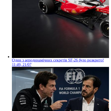
Один з аеродинамічних секретів SF-26 було розкрито!
11:49, 21/07