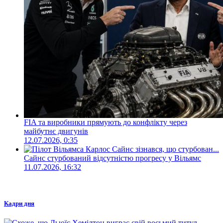
FIA та виробники прямують до конфлікту через
майбутнє двигунів
12.07.2026, 0:35
Сайнс стурбований відсутністю прогресу у Вільямс
11.07.2026, 16:32
Кадри дня