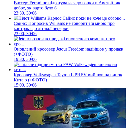
Вассер: Ferrari не підготувалася до гонки в Австрії так
добре, як варто було б
23:30, 30/06
Сайнс: Попросив Williams не говорити зі мною про
контракт до літньої перерви
23:00, 30/06
Оновлений кросовер Jetour Freedom надійшов у продаж
(+ФОТО)
19:30, 30/06
Кросовер Volkswagen Tayron L PHEV вийшов на ринок
Китаю (+ФОТО)
15:00, 30/06