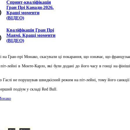
Спринт-кваліфікація
Гран Прі Канади-2026.
Кращі моменти
(ВІДЕО)
Кваліфікація Гран Прі
Маямі. Кращі моменти
(ВІДЕО)
лі на Гран-прі Монако, скасували ці покарання, що означає, що француз
іт-лейні в Монте-Карло, які були додані до його часу в гонці на фініші,
 що Гаслі не порушував швидкісний режим на піт-лейні, тому його санкції
перший подіум у складі Red Bull.
Монако