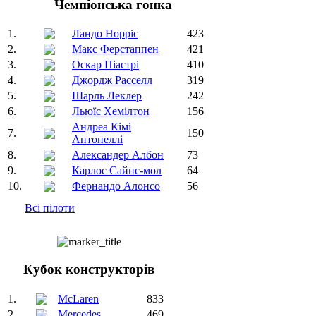
Чемпіонська гонка
1.
Ландо Норріс
423
2.
Макс Ферстаппен
421
3.
Оскар Піастрі
410
4.
Джордж Расселл
319
5.
Шарль Леклер
242
6.
Льюїс Хемілтон
156
Андреа Кімі
7.
150
Антонеллі
8.
Александер Албон
73
9.
Карлос Сайнс-мол
64
10.
Фернандо Алонсо
56
Всі пілоти
Кубок конструкторів
1.
McLaren
833
2.
Mercedes
469