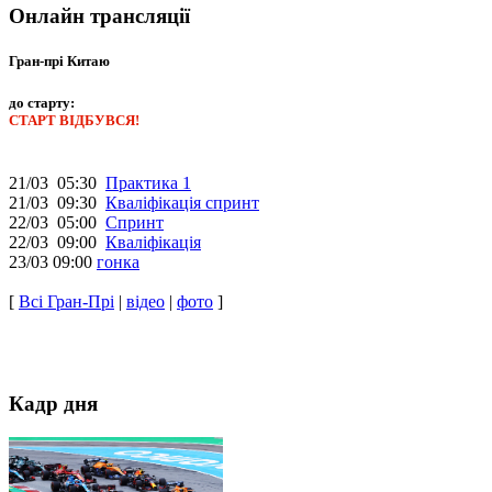
Онлайн трансляції
Гран-прі Китаю
до старту:
СТАРТ ВІДБУВСЯ!
21/03 05:30
Практика 1
21/03 09:30
Кваліфікація спринт
22/03 05:00
Спринт
22/03 09:00
Кваліфікація
23/03 09:00
гонка
[
Всі Гран-Прі
|
відео
|
фото
]
Кадр дня