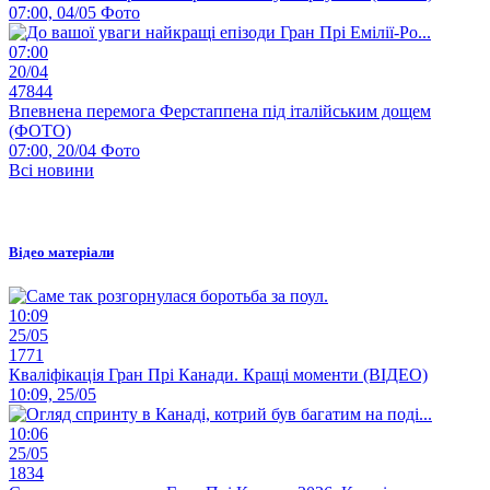
07:00, 04/05
Фото
07:00
20/04
47844
Впевнена перемога Ферстаппена під італійським дощем
(ФОТО)
07:00, 20/04
Фото
Всі новини
Відео матеріали
10:09
25/05
1771
Кваліфікація Гран Прі Канади. Кращі моменти (ВІДЕО)
10:09, 25/05
10:06
25/05
1834