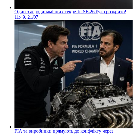
Один з аеродинамічних секретів SF-26 було розкрито!
11:49, 21/07
FIA та виробники прямують до конфлікту через