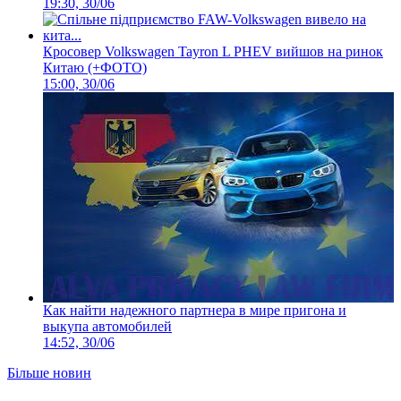
19:30, 30/06
Кросовер Volkswagen Tayron L PHEV вийшов на ринок
Китаю (+ФОТО)
15:00, 30/06
Как найти надежного партнера в мире пригона и
выкупа автомобилей
14:52, 30/06
Більше новин