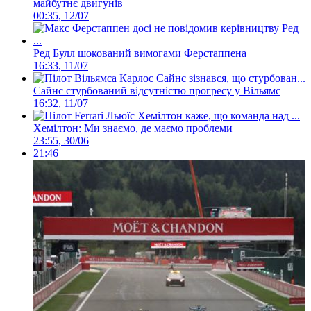
майбутнє двигунів
00:35, 12/07
Ред Булл шокований вимогами Ферстаппена
16:33, 11/07
Сайнс стурбований відсутністю прогресу у Вільямс
16:32, 11/07
Хемілтон: Ми знаємо, де маємо проблеми
23:55, 30/06
21:46