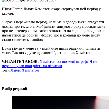
Пілот Ferrari Льюїс Хемілтон охарактеризував цей період у
кар'єрі.
"Зараз я переживаю період, коли мені доводиться нагадувати
людям про те, хто є. Мої фанати минулого року просили мене
про це, а тепер я намагаюся з'являтися на сцені щовихідних і
намагатися це робити. Чудово, що в команді до мене знову
стали ставитись з любов'ю.
Вони вірять у мене та у прийняте ними рішення підписати
мене. Так що я дуже щасливий", - запевнив Хемілтон.
ЧИТАЙТЕ ТАКОЖ:
Хемілтон: За що мені штраф? Я не
перевищував швидкість на піт-лейн
Теги:
Льюїс Хемільтон
Вибір редакції