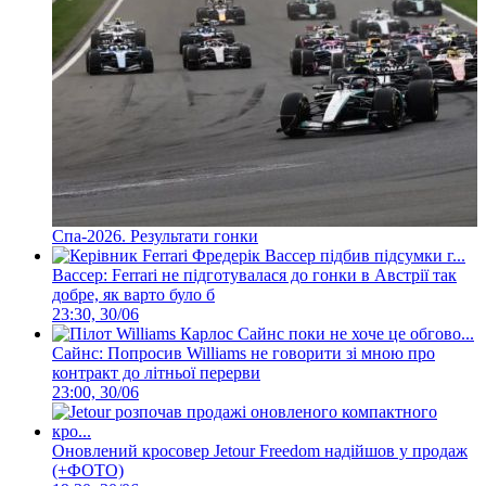
Спа-2026. Результати гонки
Вассер: Ferrari не підготувалася до гонки в Австрії так
добре, як варто було б
23:30, 30/06
Сайнс: Попросив Williams не говорити зі мною про
контракт до літньої перерви
23:00, 30/06
Оновлений кросовер Jetour Freedom надійшов у продаж
(+ФОТО)