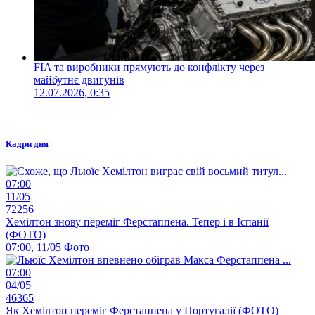
FIA та виробники прямують до конфлікту через
майбутнє двигунів
12.07.2026, 0:35
Кадри дня
07:00
11/05
72256
Хемілтон знову переміг Ферстаппена. Тепер і в Іспанії
(ФОТО)
07:00, 11/05
Фото
07:00
04/05
46365
Як Хемілтон переміг Ферстаппена у Португалії (ФОТО)