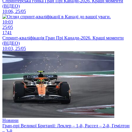
Спринтерська гонка Гран Прі Канади-2026. Кращі моменти
(ВІДЕО)
10:06, 25/05
10:03
25/05
1741
Спринт-кваліфікація Гран Прі Канади-2026. Кращі моменти
(ВІДЕО)
10:03, 25/05
Новини
Гран-прі Великої Британії: Леклер – 1-й, Рассел – 2-й, Гемілтон
– 3-й