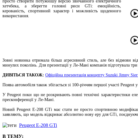
просто створити потужнішу версію звичайного електричного
хетчбека, а зберегти головні риси GTi: емоційність,
керованість, спортивний характер і можливість щоденного
використання.
Зовні новинка отримала більш агресивний стиль, але без відмови від
минулих поколінь. Для презентації у Ле-Мані компанія підготувала тр
ДИВІТЬСЯ ТАКОЖ:
Офіційна презентація концепту Suzuki Jimny Sie
Поява автомобіля також збігається зі 100-річчям першої участі Peugeot
У Peugeot поки що не розкривають повні технічні характеристики еле
пресконференції у Ле-Мані.
Новий Peugeot E-208 GTi має стати не просто спортивною модифікаці
заявляють, що модель відкриває абсолютно нову еру для GTi, поєднуюч
Peugeot E-208 GTi
В ТЕМУ: