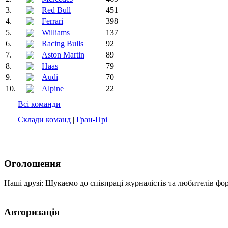
3.
Red Bull
451
4.
Ferrari
398
5.
Williams
137
6.
Racing Bulls
92
7.
Aston Martin
89
8.
Haas
79
9.
Audi
70
10.
Alpine
22
Всі команди
Склади команд
|
Гран-Прі
Оголошення
Наші друзі: Шукаємо до співпраці журналістів та любителів фо
Авторизація