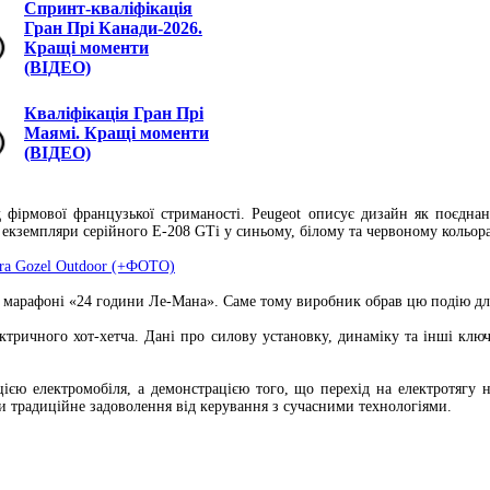
Спринт-кваліфікація
Гран Прі Канади-2026.
Кращі моменти
(ВІДЕО)
Кваліфікація Гран Прі
Маямі. Кращі моменти
(ВІДЕО)
 фірмової французької стриманості. Peugeot описує дизайн як поєднан
и екземпляри серійного E-208 GTi у синьому, білому та червоному кольо
rra Gozel Outdoor (+ФОТО)
 у марафоні «24 години Ле-Мана». Саме тому виробник обрав цю подію для 
ктричного хот-хетча. Дані про силову установку, динаміку та інші ключ
єю електромобіля, а демонстрацією того, що перехід на електротягу н
и традиційне задоволення від керування з сучасними технологіями.