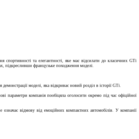
ня спортивності та елегантності, яке має відсилати до класичних GTi
рах, підкресливши французьке походження моделі.
демонстрації моделі, яка відкриває новий розділ в історії GTi.
ові параметри компанія пообіцяла оголосити окремо під час офіційної
е означає відмову від емоційних компактних автомобілів. У компанії