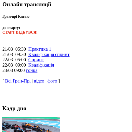
Онлайн трансляції
Гран-прі Китаю
до старту:
СТАРТ ВІДБУВСЯ!
21/03 05:30
Практика 1
21/03 09:30
Кваліфікація спринт
22/03 05:00
Спринт
22/03 09:00
Кваліфікація
23/03 09:00
гонка
[
Всі Гран-Прі
|
відео
|
фото
]
Кадр дня