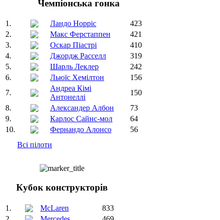
Чемпіонська гонка
1.
Ландо Норріс
423
2.
Макс Ферстаппен
421
3.
Оскар Піастрі
410
4.
Джордж Расселл
319
5.
Шарль Леклер
242
6.
Льюїс Хемілтон
156
Андреа Кімі
7.
150
Антонеллі
8.
Александер Албон
73
9.
Карлос Сайнс-мол
64
10.
Фернандо Алонсо
56
Всі пілоти
Кубок конструкторів
1.
McLaren
833
2.
Mercedes
469