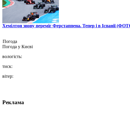
Хемілтон знову переміг Ферстаппена. Тепер і в Іспанії (ФОТ
Погода
Погода у
Києві
вологість:
тиск:
вітер:
Реклама