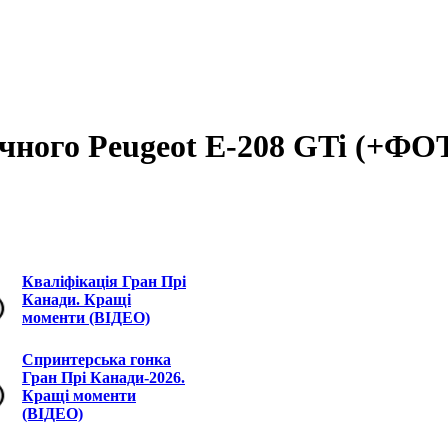
ичного Peugeot E-208 GTi (+ФО
Кваліфікація Гран Прі
Канади. Кращі
моменти (ВІДЕО)
Спринтерська гонка
Гран Прі Канади-2026.
Кращі моменти
(ВІДЕО)