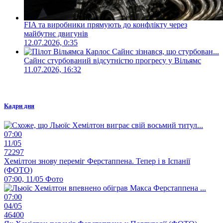
FIA та виробники прямують до конфлікту через
майбутнє двигунів
12.07.2026, 0:35
Сайнс стурбований відсутністю прогресу у Вільямс
11.07.2026, 16:32
Кадри дня
07:00
11/05
72297
Хемілтон знову переміг Ферстаппена. Тепер і в Іспанії
(ФОТО)
07:00, 11/05
Фото
07:00
04/05
46400