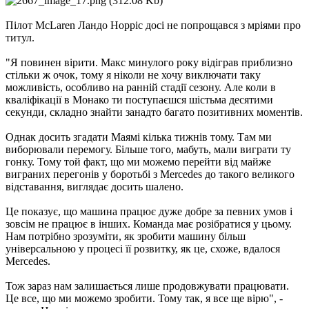
Пілот McLaren Ландо Норріс досі не попрощався з мріями про
титул.
"Я повинен вірити. Макс минулого року відіграв приблизно
стільки ж очок, тому я ніколи не хочу виключати таку
можливість, особливо на ранній стадії сезону. Але коли в
кваліфікації в Монако ти поступаєшся шістьма десятими
секунди, складно знайти занадто багато позитивних моментів.
Однак досить згадати Маямі кілька тижнів тому. Там ми
виборювали перемогу. Більше того, мабуть, мали виграти ту
гонку. Тому той факт, що ми можемо перейти від майже
виграних перегонів у боротьбі з Mercedes до такого великого
відставання, виглядає досить шалено.
Це показує, що машина працює дуже добре за певних умов і
зовсім не працює в інших. Команда має розібратися у цьому.
Нам потрібно зрозуміти, як зробити машину більш
універсальною у процесі її розвитку, як це, схоже, вдалося
Mercedes.
Тож зараз нам залишається лише продовжувати працювати.
Це все, що ми можемо зробити. Тому так, я все ще вірю", -