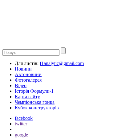
Для листів:
f1analytic@gmail.com
Новини
Автоновини
Фотогалерея
Відео
Історія Формули-1
Карта сайту
Чемпіонська гонка
Кубок конструкторів
facebook
twitter
google