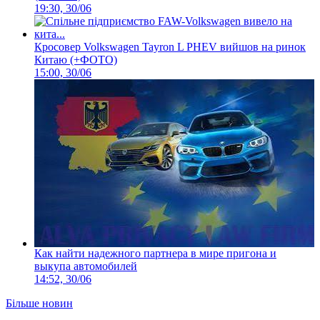
19:30, 30/06
Кросовер Volkswagen Tayron L PHEV вийшов на ринок
Китаю (+ФОТО)
15:00, 30/06
Как найти надежного партнера в мире пригона и
выкупа автомобилей
14:52, 30/06
Більше новин