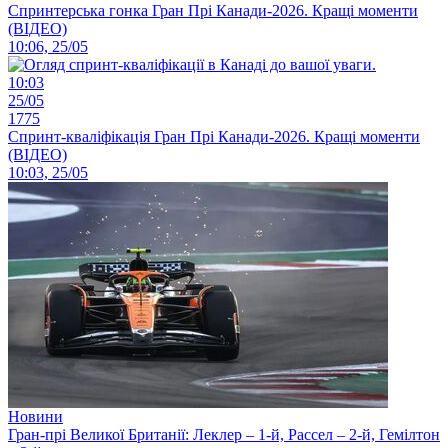
Спринтерська гонка Гран Прі Канади-2026. Кращі моменти
(ВІДЕО)
10:06, 25/05
10:03
25/05
1775
Спринт-кваліфікація Гран Прі Канади-2026. Кращі моменти
(ВІДЕО)
10:03, 25/05
Новини
Гран-прі Великої Британії: Леклер – 1-й, Рассел – 2-й, Гемілтон