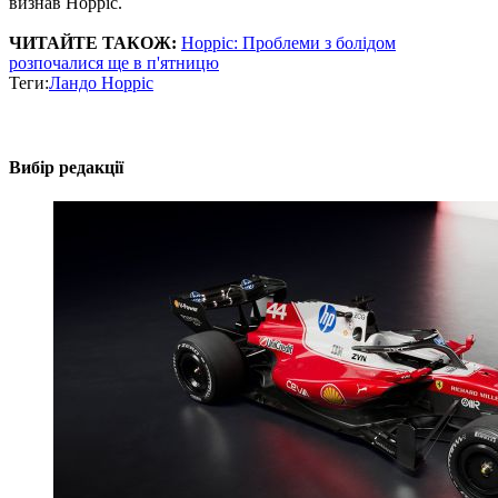
визнав Норріс.
ЧИТАЙТЕ ТАКОЖ:
Норріс: Проблеми з болідом
розпочалися ще в п'ятницю
Теги:
Ландо Норріс
Вибір редакції