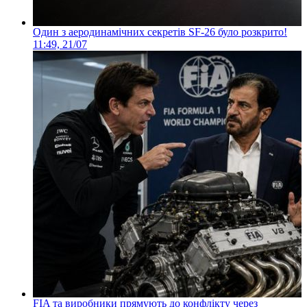
Один з аеродинамічних секретів SF-26 було розкрито!
11:49, 21/07
FIA та виробники прямують до конфлікту через