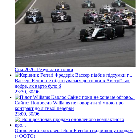
Спа-2026. Результати гонки
Вассер: Ferrari не підготувалася до гонки в Австрії так
добре, як варто було б
23:30, 30/06
Сайнс: Попросив Williams не говорити зі мною про
контракт до літньої перерви
23:00, 30/06
Оновлений кросовер Jetour Freedom надійшов у продаж
(+ФОТО)