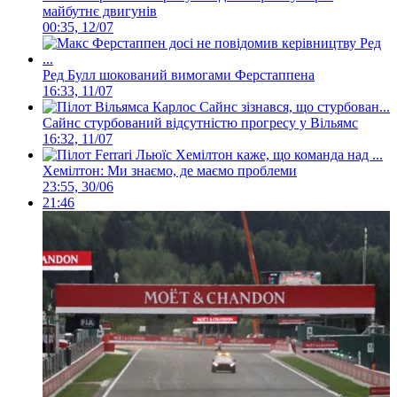
майбутнє двигунів
00:35, 12/07
Ред Булл шокований вимогами Ферстаппена
16:33, 11/07
Сайнс стурбований відсутністю прогресу у Вільямс
16:32, 11/07
Хемілтон: Ми знаємо, де маємо проблеми
23:55, 30/06
21:46