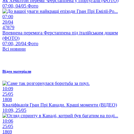
Як Хемілтон переміг Ферстаппена у Португалії (ФОТО)
07:00, 04/05
Фото
07:00
20/04
47879
Впевнена перемога Ферстаппена під італійським дощем
(ФОТО)
07:00, 20/04
Фото
Всі новини
Відео матеріали
10:09
25/05
1808
Кваліфікація Гран Прі Канади. Кращі моменти (ВІДЕО)
10:09, 25/05
10:06
25/05
1869