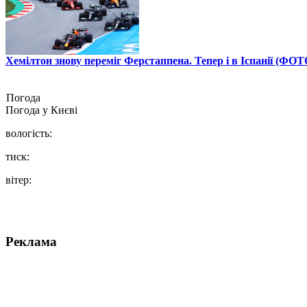
Хемілтон знову переміг Ферстаппена. Тепер і в Іспанії (ФОТ
Погода
Погода у
Києві
вологість:
тиск:
вітер:
Реклама