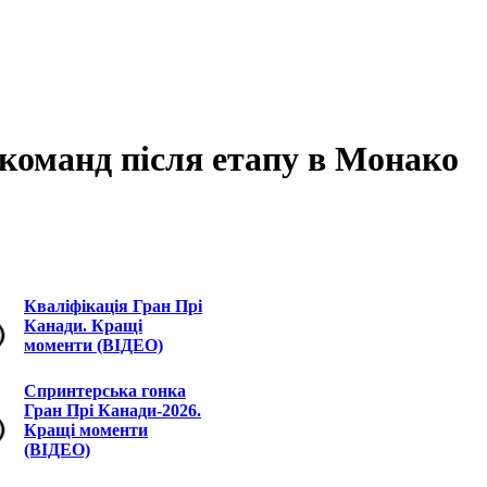
 команд після етапу в Монако
Кваліфікація Гран Прі
Канади. Кращі
моменти (ВІДЕО)
Спринтерська гонка
Гран Прі Канади-2026.
Кращі моменти
(ВІДЕО)