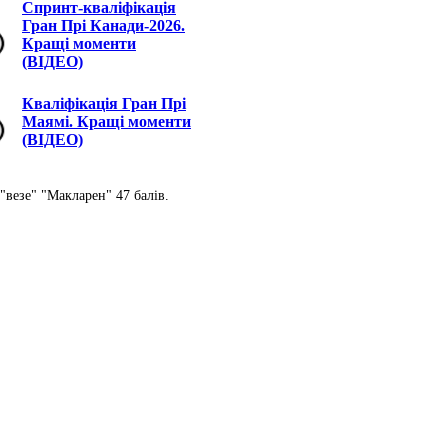
Спринт-кваліфікація
Гран Прі Канади-2026.
Кращі моменти
(ВІДЕО)
Кваліфікація Гран Прі
Маямі. Кращі моменти
(ВІДЕО)
"везе" "Макларен" 47 балів.