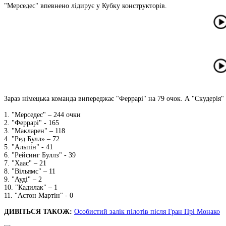
"Мерседес" впевнено лідирує у Кубку конструкторів.
Зараз німецька команда випереджає "Феррарі" на 79 очок. А "Скудерія" 
1. "Мерседес" – 244 очки
2. "Феррарі" - 165
3. "Макларен" – 118
4. "Ред Булл» – 72
5. "Альпін" - 41
6. "Рейсинг Буллз" - 39
7. "Хаас" – 21
8. "Вільямс" – 11
9. "Ауді" – 2
10. "Кадилак" – 1
11. "Астон Мартін" - 0
ДИВІТЬСЯ ТАКОЖ:
Особистий залік пілотів після Гран Прі Монако