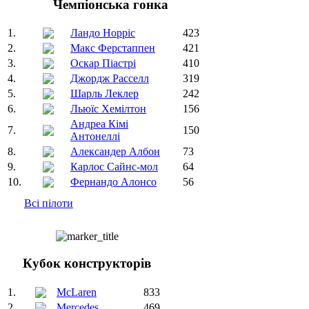
Чемпіонська гонка
1.
Ландо Норріс
423
2.
Макс Ферстаппен
421
3.
Оскар Піастрі
410
4.
Джордж Расселл
319
5.
Шарль Леклер
242
6.
Льюїс Хемілтон
156
Андреа Кімі
7.
150
Антонеллі
8.
Александер Албон
73
9.
Карлос Сайнс-мол
64
10.
Фернандо Алонсо
56
Всі пілоти
Кубок конструкторів
1.
McLaren
833
2.
Mercedes
469