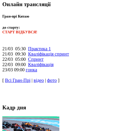
Онлайн трансляції
Гран-прі Китаю
до старту:
СТАРТ ВІДБУВСЯ!
21/03 05:30
Практика 1
21/03 09:30
Кваліфікація спринт
22/03 05:00
Спринт
22/03 09:00
Кваліфікація
23/03 09:00
гонка
[
Всі Гран-Прі
|
відео
|
фото
]
Кадр дня