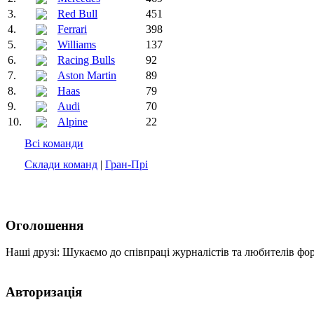
3.
Red Bull
451
4.
Ferrari
398
5.
Williams
137
6.
Racing Bulls
92
7.
Aston Martin
89
8.
Haas
79
9.
Audi
70
10.
Alpine
22
Всі команди
Склади команд
|
Гран-Прі
Оголошення
Наші друзі: Шукаємо до співпраці журналістів та любителів фо
Авторизація