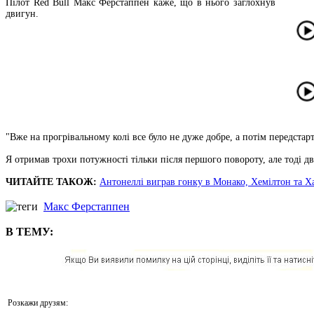
Пілот Red Bull Макс Ферстаппен каже, що в нього заглохнув
двигун.
"Вже на прогрівальному колі все було не дуже добре, а потім передстарт
Я отримав трохи потужності тільки після першого повороту, але тоді д
ЧИТАЙТЕ ТАКОЖ:
Антонеллі виграв гонку в Монако, Хемілтон та Х
Макс Ферстаппен
В ТЕМУ:
Розкажи друзям: