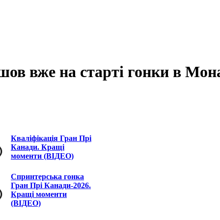
шов вже на старті гонки в Мон
Кваліфікація Гран Прі
Канади. Кращі
моменти (ВІДЕО)
Спринтерська гонка
Гран Прі Канади-2026.
Кращі моменти
(ВІДЕО)