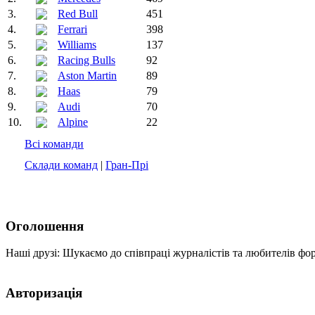
3.
Red Bull
451
4.
Ferrari
398
5.
Williams
137
6.
Racing Bulls
92
7.
Aston Martin
89
8.
Haas
79
9.
Audi
70
10.
Alpine
22
Всі команди
Склади команд
|
Гран-Прі
Оголошення
Наші друзі: Шукаємо до співпраці журналістів та любителів фо
Авторизація