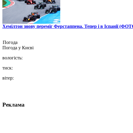
Хемілтон знову переміг Ферстаппена. Тепер і в Іспанії (ФОТ
Погода
Погода у
Києві
вологість:
тиск:
вітер:
Реклама