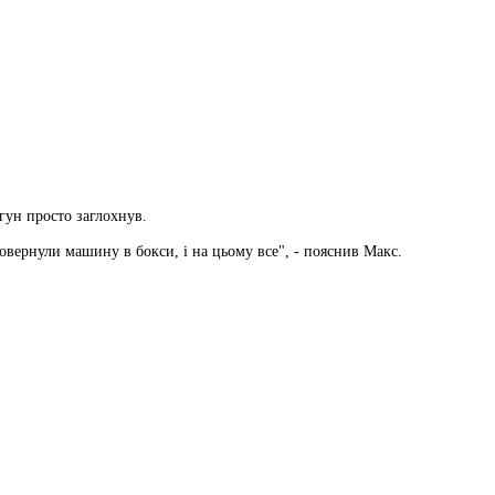
игун просто заглохнув.
овернули машину в бокси, і на цьому все", - пояснив Макс.