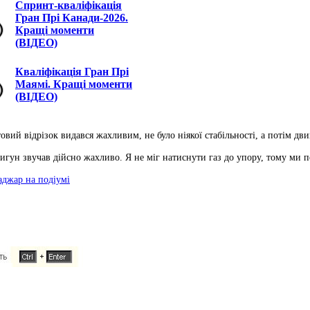
Спринт-кваліфікація
Гран Прі Канади-2026.
Кращі моменти
(ВІДЕО)
Кваліфікація Гран Прі
Маямі. Кращі моменти
(ВІДЕО)
овий відрізок видався жахливим, не було ніякої стабільності, а потім дв
вигун звучав дійсно жахливо. Я не міг натиснути газ до упору, тому ми п
аджар на подіумі