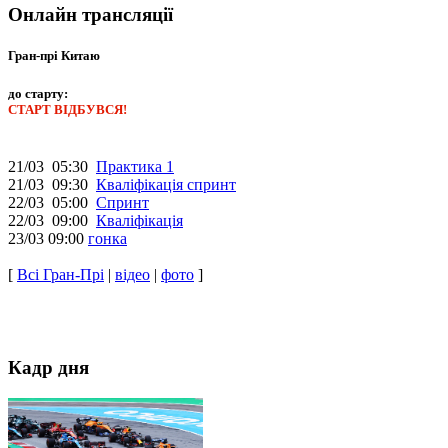
Онлайн трансляції
Гран-прі Китаю
до старту:
СТАРТ ВІДБУВСЯ!
21/03 05:30
Практика 1
21/03 09:30
Кваліфікація спринт
22/03 05:00
Спринт
22/03 09:00
Кваліфікація
23/03 09:00
гонка
[
Всі Гран-Прі
|
відео
|
фото
]
Кадр дня