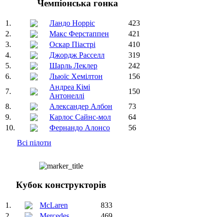
Чемпіонська гонка
1.
Ландо Норріс
423
2.
Макс Ферстаппен
421
3.
Оскар Піастрі
410
4.
Джордж Расселл
319
5.
Шарль Леклер
242
6.
Льюїс Хемілтон
156
Андреа Кімі
7.
150
Антонеллі
8.
Александер Албон
73
9.
Карлос Сайнс-мол
64
10.
Фернандо Алонсо
56
Всі пілоти
Кубок конструкторів
1.
McLaren
833
2.
Mercedes
469