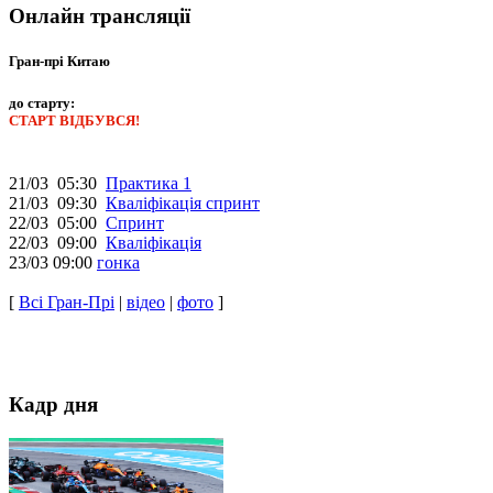
Онлайн трансляції
Гран-прі Китаю
до старту:
СТАРТ ВІДБУВСЯ!
21/03 05:30
Практика 1
21/03 09:30
Кваліфікація спринт
22/03 05:00
Спринт
22/03 09:00
Кваліфікація
23/03 09:00
гонка
[
Всі Гран-Прі
|
відео
|
фото
]
Кадр дня