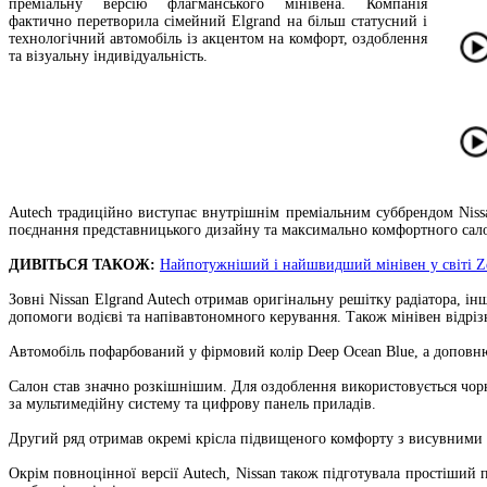
преміальну версію флагманського мінівена. Компанія
фактично перетворила сімейний Elgrand на більш статусний і
технологічний автомобіль із акцентом на комфорт, оздоблення
та візуальну індивідуальність.
Autech традиційно виступає внутрішнім преміальним суббрендом Niss
поєднання представницького дизайну та максимально комфортного салону
ДИВІТЬСЯ ТАКОЖ:
Найпотужніший і найшвидший мінівен у світі Z
Зовні Nissan Elgrand Autech отримав оригінальну решітку радіатора, і
допомоги водієві та напівавтономного керування. Також мінівен відріз
Автомобіль пофарбований у фірмовий колір Deep Ocean Blue, а доповню
Салон став значно розкішнішим. Для оздоблення використовується чорн
за мультимедійну систему та цифрову панель приладів.
Другий ряд отримав окремі крісла підвищеного комфорту з висувними п
Окрім повноцінної версії Autech, Nissan також підготувала простіший 