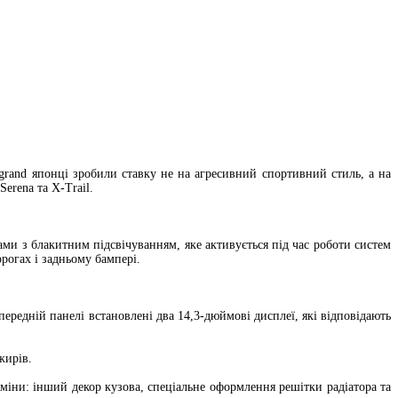
rand японці зробили ставку не на агресивний спортивний стиль, а на
erena та X-Trail.
ами з блакитним підсвічуванням, яке активується під час роботи систем
рогах і задньому бампері.
редній панелі встановлені два 14,3-дюймові дисплеї, які відповідають
жирів.
зміни: інший декор кузова, спеціальне оформлення решітки радіатора та