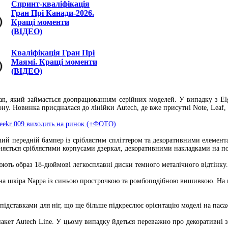
Спринт-кваліфікація
Гран Прі Канади-2026.
Кращі моменти
(ВІДЕО)
Кваліфікація Гран Прі
Маямі. Кращі моменти
(ВІДЕО)
an, який займається доопрацюванням серійних моделей. У випадку з Elg
. Новинка приєдналася до лінійки Autech, де вже присутні Note, Leaf, S
eekr 009 виходить на ринок (+ФОТО)
нший передній бампер із сріблястим спліттером та декоративними елемент
няється сріблястими корпусами дзеркал, декоративними накладками на по
ють образ 18-дюймові легкосплавні диски темного металічного відтінку.
а шкіра Nappa із синьою прострочкою та ромбоподібною вишивкою. На пе
ідставками для ніг, що ще більше підкреслює орієнтацію моделі на паса
пакет Autech Line. У цьому випадку йдеться переважно про декоративні 