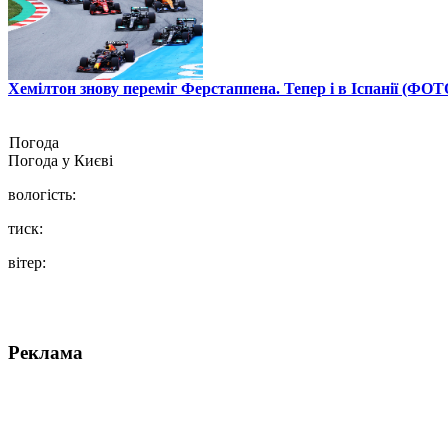
Хемілтон знову переміг Ферстаппена. Тепер і в Іспанії (ФОТ
Погода
Погода у
Києві
вологість:
тиск:
вітер:
Реклама