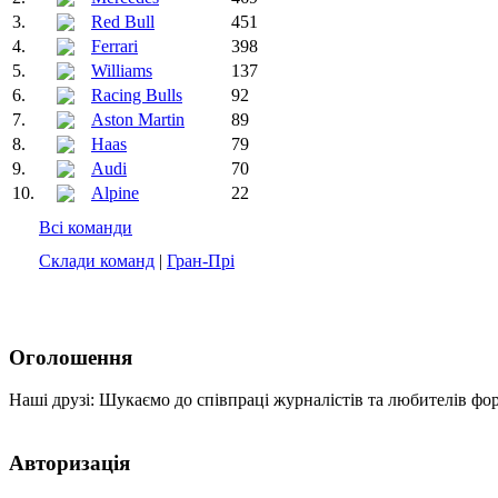
3.
Red Bull
451
4.
Ferrari
398
5.
Williams
137
6.
Racing Bulls
92
7.
Aston Martin
89
8.
Haas
79
9.
Audi
70
10.
Alpine
22
Всі команди
Склади команд
|
Гран-Прі
Оголошення
Наші друзі: Шукаємо до співпраці журналістів та любителів фо
Авторизація