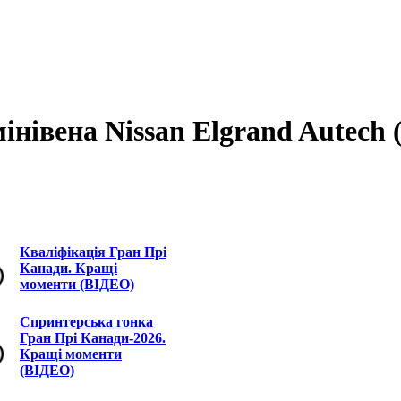
мінівена Nissan Elgrand Autec
Кваліфікація Гран Прі
Канади. Кращі
моменти (ВІДЕО)
Спринтерська гонка
Гран Прі Канади-2026.
Кращі моменти
(ВІДЕО)