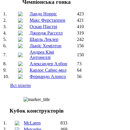
Чемпіонська гонка
1.
Ландо Норріс
423
2.
Макс Ферстаппен
421
3.
Оскар Піастрі
410
4.
Джордж Расселл
319
5.
Шарль Леклер
242
6.
Льюїс Хемілтон
156
Андреа Кімі
7.
150
Антонеллі
8.
Александер Албон
73
9.
Карлос Сайнс-мол
64
10.
Фернандо Алонсо
56
Всі пілоти
Кубок конструкторів
1.
McLaren
833
2.
Mercedes
469